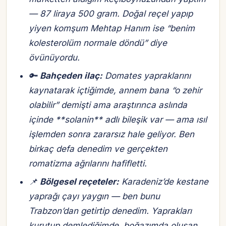
— 87 liraya 500 gram. Doğal reçel yapıp
yiyen komşum Mehtap Hanım ise “benim
kolesterolüm normale döndü” diye
övünüyordu.
🔑
Bahçeden ilaç:
Domates yapraklarını
kaynatarak içtiğimde, annem bana “o zehir
olabilir” demişti ama araştırınca aslında
içinde **solanin** adlı bileşik var — ama ısıl
işlemden sonra zararsız hale geliyor. Ben
birkaç defa denedim ve
gerçekten
romatizma ağrılarını hafifletti.
📌
Bölgesel reçeteler:
Karadeniz’de kestane
yaprağı çayı yaygın — ben bunu
Trabzon’dan getirtip denedim. Yaprakları
kurutup demlediğimde, boğazımda oluşan