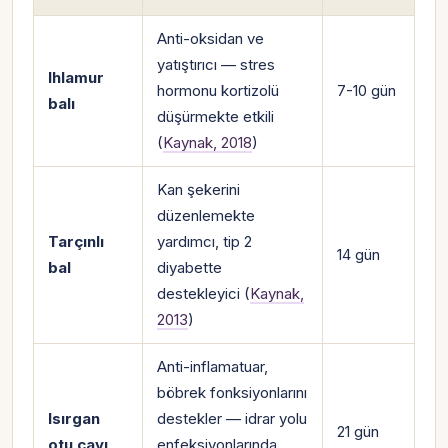
Anti-oksidan ve
yatıştırıcı — stres
Ihlamur
hormonu kortizolü
7-10 gün
balı
düşürmekte etkili
(
Kaynak, 2018
)
Kan şekerini
düzenlemekte
Tarçınlı
yardımcı, tip 2
14 gün
bal
diyabette
destekleyici (
Kaynak,
2013
)
Anti-inflamatuar,
böbrek fonksiyonlarını
Isırgan
destekler — idrar yolu
21 gün
otu çayı
enfeksiyonlarında