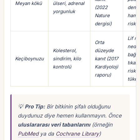
Meyan kökü
ülseri, adrenal
(2022
denge
yorgunluk
Nature
hamil
dergisi)
risk
Lif mi
Orta
neden
Kolesterol,
düzeyde
bağır
Keçiboynuzu
sindirim, kilo
kanıt (2017
tıkanı
kontrolü
Kardiyoloji
riski 
raporu)
tüket
💡
Pro Tip:
Bir bitkinin şifalı olduğunu
duydunuz diye hemen kullanmayın. Önce
uluslararası veri tabanlarını
(örneğin
PubMed
ya da
Cochrane Library
)