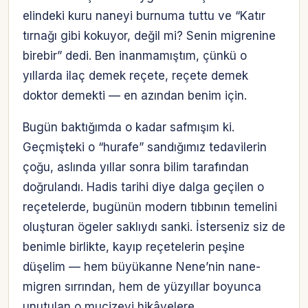
elindeki kuru naneyi burnuma tuttu ve “Katır
tırnağı gibi kokuyor, değil mi? Senin migrenine
birebir” dedi. Ben inanmamıştım, çünkü o
yıllarda ilaç demek reçete, reçete demek
doktor demekti — en azından benim için.
Bugün baktığımda o kadar safmışım ki.
Geçmişteki o “hurafe” sandığımız tedavilerin
çoğu, aslında yıllar sonra bilim tarafından
doğrulandı. Hadis tarihi diye dalga geçilen o
reçetelerde, bugünün modern tıbbının temelini
oluşturan ögeler saklıydı sanki. İsterseniz siz de
benimle birlikte, kayıp reçetelerin peşine
düşelim — hem büyükanne Nene’nin nane-
migren sırrından, hem de yüzyıllar boyunca
unutulan o mucizevi hikâyelere.