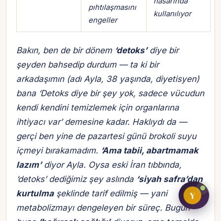
hasarında
pıhtılaşmasını
kullanılıyor
engeller
Bireysel müşteri hesabı
Bakın, ben de bir dönem
‘detoks’
diye bir
şeyden bahsedip durdum — ta ki bir
Üretici / çiftçi paneli
arkadaşımın (adı Ayla, 38 yaşında, diyetisyen)
B2B alıcı paneli
bana
‘Detoks diye bir şey yok, sadece vücudun
kendi kendini temizlemek için organlarına
ihtiyacı var’
demesine kadar. Haklıydı da —
gerçi ben yine de pazartesi günü brokoli suyu
içmeyi bırakamadım.
‘Ama tabii, abartmamak
lazım’
diyor Ayla. Oysa eski İran tıbbında,
‘detoks’ dediğimiz şey aslında
‘siyah safra’dan
kurtulma
şeklinde tarif edilmiş — yani
Y
metabolizmayı dengeleyen bir süreç. Bugün