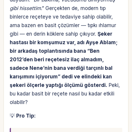
gibi hissettim
.” Gerçekten de, modern tıp
binlerce reçeteye ve tedaviye sahip olabilir,
ama bazen en basit çözümler — tıpkı ıhlamur
gibi — en derin köklere sahip çıkıyor.
Şeker
hastası bir komşumuz var, adı Ayşe Ablam;
bir arkadaş toplantısında bana “Ben
2012’den beri reçetesiz ilaç almadım,
sadece Nene’nin bana verdiği
tarçınlı bal
karışımını
içiyorum” dedi ve elindeki kan
şekeri ölçerle yaptığı ölçümü gösterdi.
Peki,
bu kadar basit bir reçete nasıl bu kadar etkili
olabilir?
💡
Pro Tip: