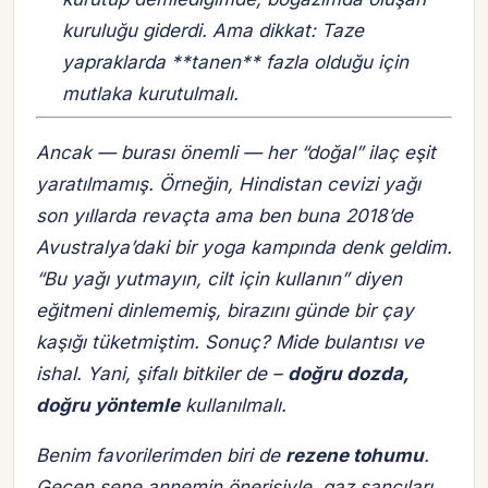
kuruluğu giderdi. Ama dikkat: Taze
yapraklarda **tanen** fazla olduğu için
mutlaka kurutulmalı.
Ancak — burası önemli — her “doğal” ilaç eşit
yaratılmamış. Örneğin, Hindistan cevizi yağı
son yıllarda revaçta ama ben buna 2018’de
Avustralya’daki bir yoga kampında denk geldim.
“Bu yağı yutmayın, cilt için kullanın” diyen
eğitmeni dinlememiş, birazını günde bir çay
kaşığı tüketmiştim. Sonuç? Mide bulantısı ve
ishal. Yani, şifalı bitkiler de –
doğru dozda,
doğru yöntemle
kullanılmalı.
Benim favorilerimden biri de
rezene tohumu
.
Geçen sene annemin önerisiyle, gaz sancıları