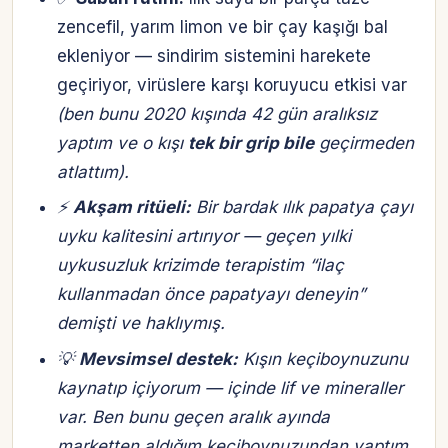
zencefil, yarım limon ve bir çay kaşığı bal
ekleniyor — sindirim sistemini harekete
geçiriyor, virüslere karşı koruyucu etkisi var
(ben bunu 2020 kışında 42 gün aralıksız
yaptım ve o kışı
tek bir grip bile
geçirmeden
atlattım).
⚡
Akşam ritüeli:
Bir bardak ılık papatya çayı
uyku kalitesini artırıyor — geçen yılki
uykusuzluk krizimde terapistim “ilaç
kullanmadan önce papatyayı deneyin”
demişti ve haklıymış.
💡
Mevsimsel destek:
Kışın keçiboynuzunu
kaynatıp içiyorum — içinde lif ve mineraller
var. Ben bunu geçen aralık ayında
marketten aldığım keçiboynuzundan yaptım