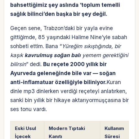
bahsettiğimiz şey aslında ‘toplum temelli
sağlık bilinci’den başka bir şey değil.
Geçen sene, Trabzon’daki bir yayla evine
gittiğimde, 85 yaşındaki Halime Nine’yle sabah
sohbeti ettim. Bana “
Yüreğim sıkıştığında, bir
kaşık
kavrulmuş soğan balı
yemem gerektiğini
bilirsin
” dedi.
Bu reçete 2000 yıllık bir
Ayurveda geleneğinde bile var — soğan
anti-inflamatuar özelliğiyle biliniyor.
Kuran
dinle mp3 dinlerken verdiği reçeteyi anlatırken,
sanki bin yıllık bir hikaye aktarıyormuşçasına bir
ses tonu vardı.
Eski Usul
Modern Tıptaki
Kullanım
İçecek
Kanıtı
Süresi