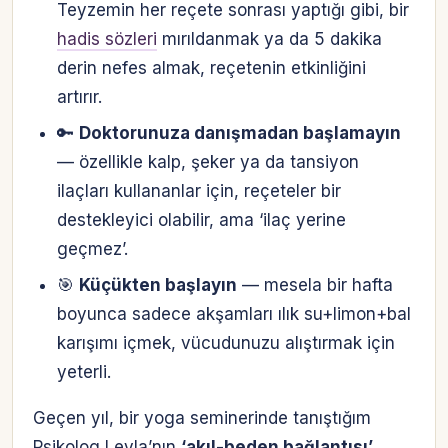
Teyzemin her reçete sonrası yaptığı gibi, bir
hadis sözleri
mırıldanmak ya da 5 dakika
derin nefes almak, reçetenin etkinliğini
artırır.
🔑
Doktorunuza danışmadan başlamayın
— özellikle kalp, şeker ya da tansiyon
ilaçları kullananlar için, reçeteler bir
destekleyici olabilir, ama ‘ilaç yerine
geçmez’.
🎯
Küçükten başlayın
— mesela bir hafta
boyunca sadece akşamları ılık su+limon+bal
karışımı içmek, vücudunuzu alıştırmak için
yeterli.
Geçen yıl, bir yoga seminerinde tanıştığım
Psikolog Leyla’nın
‘akıl-beden bağlantısı’