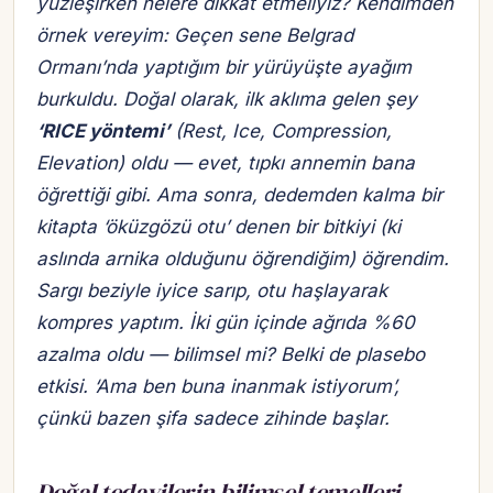
yüzleşirken nelere dikkat etmeliyiz? Kendimden
örnek vereyim: Geçen sene Belgrad
Ormanı’nda yaptığım bir yürüyüşte ayağım
burkuldu. Doğal olarak, ilk aklıma gelen şey
‘RICE yöntemi’
(Rest, Ice, Compression,
Elevation) oldu — evet, tıpkı annemin bana
öğrettiği gibi. Ama sonra, dedemden kalma bir
kitapta ‘öküzgözü otu’ denen bir bitkiyi (ki
aslında arnika olduğunu öğrendiğim) öğrendim.
Sargı beziyle iyice sarıp, otu haşlayarak
kompres yaptım. İki gün içinde ağrıda %60
azalma oldu — bilimsel mi? Belki de plasebo
etkisi.
‘Ama ben buna inanmak istiyorum’
,
çünkü bazen şifa sadece zihinde başlar.
Doğal tedavilerin bilimsel temelleri