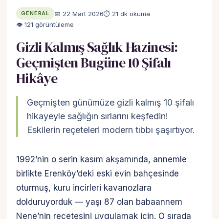
📅 22 Mart 2026
⏱ 21 dk okuma
GENERAL
👁 121 görüntüleme
Gizli Kalmış Sağlık Hazinesi:
Geçmişten Bugüne 10 Şifalı
Hikâye
Geçmişten günümüze gizli kalmış 10 şifalı
hikayeyle sağlığın sırlarını keşfedin!
Eskilerin reçeteleri modern tıbbı şaşırtıyor.
1992’nin o serin kasım akşamında, annemle
birlikte Erenköy’deki eski evin bahçesinde
oturmuş, kuru incirleri kavanozlara
dolduruyorduk — yaşı 87 olan babaannem
Nene’nin reçetesini uygulamak için. O sırada