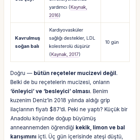
yardımcı (
Kaynak,
2016
)
Kardiyovasküler
Kavrulmuş
sağlığı destekler, LDL
10 gün
soğan balı
kolesterolü düşürür
(
Kaynak, 2017
)
Doğru —
bütün reçeteler mucizevi değil
.
Belki de bu reçetelerin mucizesi, onların
‘önleyici’ ve ‘besleyici’ olması
. Benim
kuzenim Deniz’in 2018 yılında aldığı grip
ilaçlarının fiyatı $87’di. Peki ne yaptı? Küçük bir
Anadolu köyünde doğup büyümüş
anneannemden öğrendiği
kekik, limon ve bal
karışımını
içti. Üç gün içerisinde ateşi düştü,