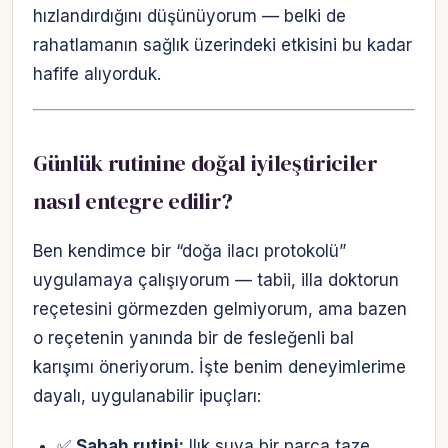
hızlandırdığını düşünüyorum — belki de
rahatlamanın sağlık üzerindeki etkisini bu kadar
hafife alıyorduk.
Günlük rutinine doğal iyileştiriciler
nasıl entegre edilir?
Ben kendimce bir “doğa ilacı protokolü”
uygulamaya çalışıyorum — tabii, illa doktorun
reçetesini görmezden gelmiyorum, ama bazen
o reçetenin yanında bir de fesleğenli bal
karışımı öneriyorum. İşte benim deneyimlerime
dayalı, uygulanabilir ipuçları:
✅
Sabah rutini:
Ilık suya bir parça taze