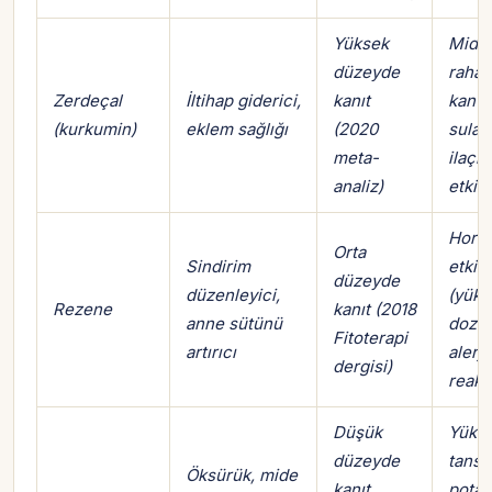
Yüksek
Mide
düzeyde
rahats
Zerdeçal
İltihap giderici,
kanıt
kan
(kurkumin)
eklem sağlığı
(2020
sulan
meta-
ilaçla
analiz)
etkil
Horm
Orta
Sindirim
etkile
düzeyde
düzenleyici,
(yüks
Rezene
kanıt (2018
anne sütünü
dozda
Fitoterapi
artırıcı
alerji
dergisi)
reaks
Düşük
Yüks
düzeyde
tansi
Öksürük, mide
kanıt
pota