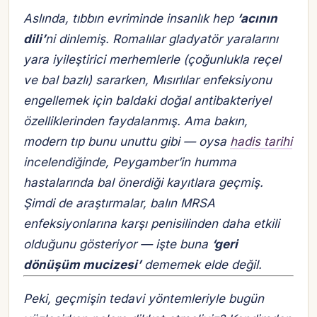
Aslında, tıbbın evriminde insanlık hep
‘acının
dili’
ni dinlemiş. Romalılar gladyatör yaralarını
yara iyileştirici merhemlerle (çoğunlukla reçel
ve bal bazlı) sararken, Mısırlılar enfeksiyonu
engellemek için baldaki doğal antibakteriyel
özelliklerinden faydalanmış. Ama bakın,
modern tıp bunu unuttu gibi — oysa
hadis tarihi
incelendiğinde, Peygamber’in humma
hastalarında bal önerdiği kayıtlara geçmiş.
Şimdi de araştırmalar, balın MRSA
enfeksiyonlarına karşı penisilinden daha etkili
olduğunu gösteriyor — işte buna
‘geri
dönüşüm mucizesi’
dememek elde değil.
Peki, geçmişin tedavi yöntemleriyle bugün