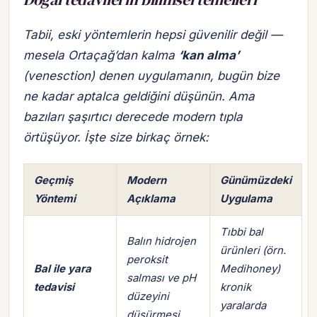
Tabii, eski yöntemlerin hepsi güvenilir değil —
mesela Ortaçağ’dan kalma
‘kan alma’
(venesction) denen uygulamanın, bugün bize
ne kadar aptalca geldiğini düşünün. Ama
bazıları şaşırtıcı derecede modern tıpla
örtüşüyor. İşte size birkaç örnek:
Geçmiş
Modern
Günümüzdeki
Yöntemi
Açıklama
Uygulama
Tıbbi bal
Balın hidrojen
ürünleri (örn.
peroksit
Bal ile yara
Medihoney)
salması ve pH
tedavisi
kronik
düzeyini
yaralarda
düşürmesi