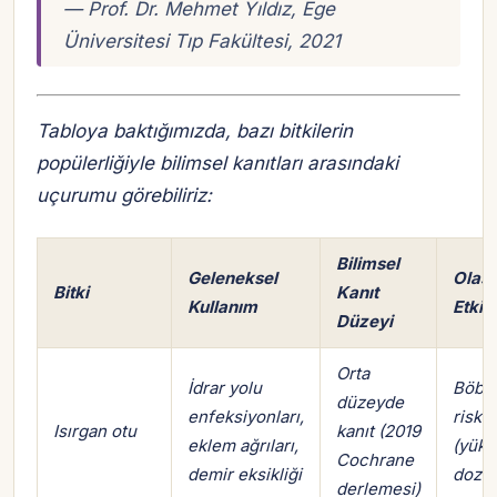
— Prof. Dr. Mehmet Yıldız, Ege
Üniversitesi Tıp Fakültesi, 2021
Tabloya baktığımızda, bazı bitkilerin
popülerliğiyle bilimsel kanıtları arasındaki
uçurumu görebiliriz:
Bilimsel
Geleneksel
Olası
Bitki
Kanıt
Kullanım
Etkile
Düzeyi
Orta
İdrar yolu
Böbre
düzeyde
enfeksiyonları,
riski 
Isırgan otu
kanıt (2019
eklem ağrıları,
(yüks
Cochrane
demir eksikliği
dozda
derlemesi)