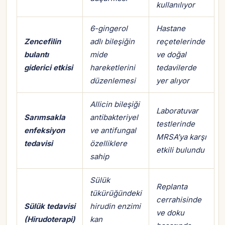
kullanılıyor
6-gingerol
Hastane
Zencefilin
adlı bileşiğin
reçetelerinde
bulantı
mide
ve doğal
giderici etkisi
hareketlerini
tedavilerde
düzenlemesi
yer alıyor
Allicin bileşiği
Laboratuvar
Sarımsakla
antibakteriyel
testlerinde
enfeksiyon
ve antifungal
MRSA’ya karşı
tedavisi
özelliklere
etkili bulundu
sahip
Sülük
Replanta
tükürüğündeki
cerrahisinde
Sülük tedavisi
hirudin enzimi
ve doku
Hesabına giriş yap
(Hirudoterapi)
kan
Rolüne uygun panelden devam et.