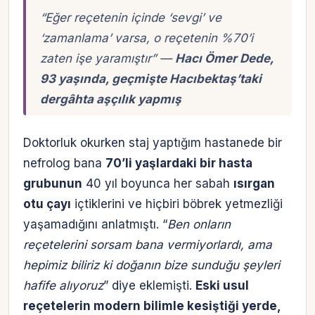
“
Eğer reçetenin içinde ‘sevgi’ ve
‘zamanlama’ varsa, o reçetenin %70’i
zaten işe yaramıştır
” —
Hacı Ömer Dede,
93 yaşında, geçmişte Hacıbektaş’taki
dergâhta aşçılık yapmış
Doktorluk okurken staj yaptığım hastanede bir
nefrolog bana
70’li yaşlardaki bir hasta
grubunun
40 yıl boyunca her sabah
ısırgan
otu çayı
içtiklerini ve hiçbiri böbrek yetmezliği
yaşamadığını anlatmıştı. “
Ben onların
reçetelerini sorsam bana vermiyorlardı, ama
hepimiz biliriz ki doğanın bize sunduğu şeyleri
hafife alıyoruz
” diye eklemişti.
Eski usul
reçetelerin modern bilimle kesiştiği yerde,