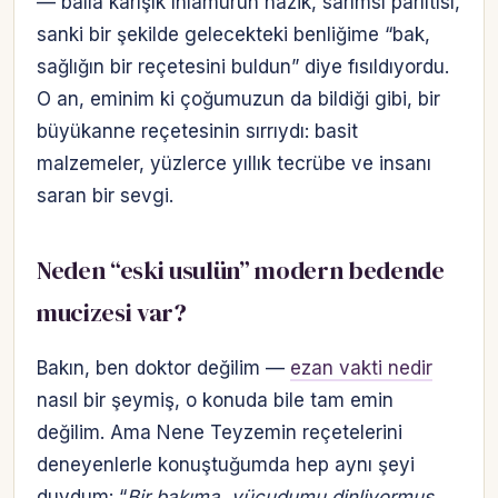
— balla karışık ıhlamurun nazik, sarımsı parıltısı,
sanki bir şekilde gelecekteki benliğime “bak,
sağlığın bir reçetesini buldun” diye fısıldıyordu.
O an, eminim ki çoğumuzun da bildiği gibi, bir
büyükanne reçetesinin sırrıydı: basit
malzemeler, yüzlerce yıllık tecrübe ve insanı
saran bir sevgi.
Neden “eski usulün” modern bedende
mucizesi var?
Bakın, ben doktor değilim —
ezan vakti nedir
nasıl bir şeymiş, o konuda bile tam emin
değilim. Ama Nene Teyzemin reçetelerini
deneyenlerle konuştuğumda hep aynı şeyi
duydum: “
Bir bakıma, vücudumu dinliyormuş