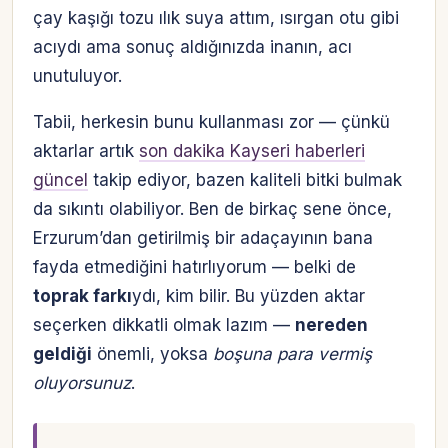
çay kaşığı tozu ılık suya attım, ısırgan otu gibi
acıydı ama sonuç aldığınızda inanın, acı
unutuluyor.
Tabii, herkesin bunu kullanması zor — çünkü
aktarlar artık
son dakika Kayseri haberleri
güncel
takip ediyor, bazen kaliteli bitki bulmak
da sıkıntı olabiliyor. Ben de birkaç sene önce,
Erzurum’dan getirilmiş bir adaçayının bana
fayda etmediğini hatırlıyorum — belki de
toprak farkı
ydı, kim bilir. Bu yüzden aktar
seçerken dikkatli olmak lazım —
nereden
geldiği
önemli, yoksa
boşuna para vermiş
oluyorsunuz
.
Hesabına giriş yap
Rolüne uygun panelden devam et.