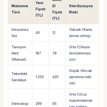
Yeni
Malzeme
El
Sterilizasyon
Fiyatı
Türü
Fiyatı
Riski
(TL)
(TL)
İntravenöz
Yüksek (Kanla
45
12
Set
temas etmiş)
Tansiyon
Orta (Cihazın
Aleti
187
78
temizlenmesi
(Manuel)
zor)
Düşük (Ancak
Tekerlekli
1.250
420
yıpranma riski
Sandalye
var)
Orta (Ucuz
malzemelerde
Stetoskop
299
95
ses kalitesi