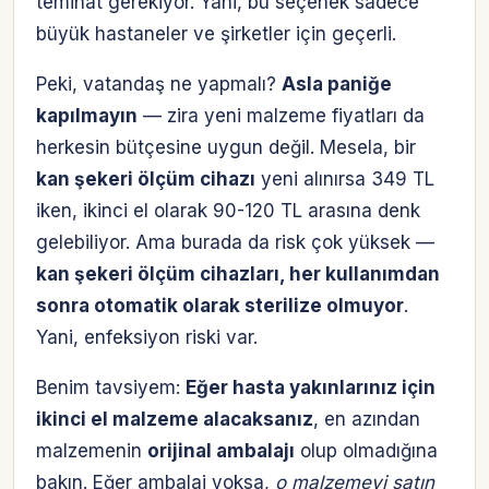
teminat gerekiyor. Yani, bu seçenek sadece
büyük hastaneler ve şirketler için geçerli.
Peki, vatandaş ne yapmalı?
Asla paniğe
kapılmayın
— zira yeni malzeme fiyatları da
herkesin bütçesine uygun değil. Mesela, bir
kan şekeri ölçüm cihazı
yeni alınırsa 349 TL
iken, ikinci el olarak 90-120 TL arasına denk
gelebiliyor. Ama burada da risk çok yüksek —
kan şekeri ölçüm cihazları, her kullanımdan
sonra otomatik olarak sterilize olmuyor
.
Yani, enfeksiyon riski var.
Benim tavsiyem:
Eğer hasta yakınlarınız için
ikinci el malzeme alacaksanız
, en azından
malzemenin
orijinal ambalajı
olup olmadığına
bakın. Eğer ambalaj yoksa,
o malzemeyi satın