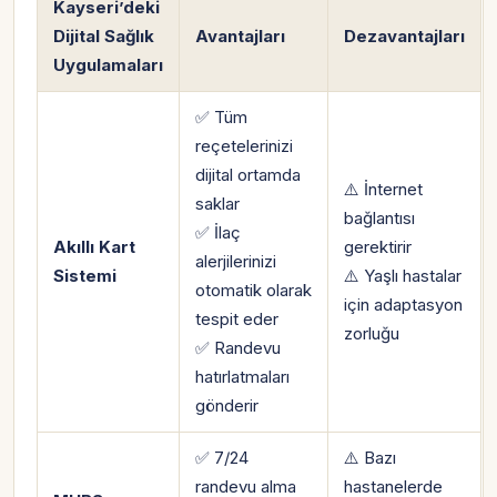
Kayseri’deki
Dijital Sağlık
Avantajları
Dezavantajları
Uygulamaları
✅ Tüm
reçetelerinizi
dijital ortamda
⚠️ İnternet
saklar
bağlantısı
✅ İlaç
Akıllı Kart
gerektirir
alerjilerinizi
Sistemi
⚠️ Yaşlı hastalar
otomatik olarak
için adaptasyon
tespit eder
zorluğu
✅ Randevu
hatırlatmaları
gönderir
✅ 7/24
⚠️ Bazı
randevu alma
hastanelerde