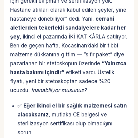
için gerekli ekipman ve sertifikasyon yok.
Hastane atıkları olarak kabul edilen şeyler, yine
hastaneye dönebiliyor” dedi. Yani,
cerrahi
aletlerden tekerlekli sandalyelere kadar her
şey
, ikinci el pazarında İKİ KAT KÂRLA satılıyor.
Ben de geçen hafta, Kocasinan’daki bir tıbbi
malzeme dükkanına gittim — “sıfır paket” diye
pazarlanan bir stetoskopun üzerinde
“Yalnızca
hasta bakımı içindir”
etiketi vardı. Üstelik
fiyatı, yeni bir stetoskoptan sadece %20
ucuzdu.
İnanabiliyor musunuz?
✅
Eğer ikinci el bir sağlık malzemesi satın
alacaksanız
, mutlaka CE belgesi ve
sterilizasyon sertifikası olup olmadığını
sorun.