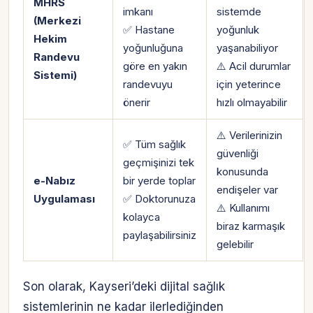
MHRS
imkanı
sistemde
(Merkezi
✅ Hastane
yoğunluk
Hekim
yoğunluğuna
yaşanabiliyor
Randevu
göre en yakın
⚠️ Acil durumlar
Sistemi)
randevuyu
için yeterince
önerir
hızlı olmayabilir
⚠️ Verilerinizin
✅ Tüm sağlık
güvenliği
geçmişinizi tek
konusunda
e-Nabız
bir yerde toplar
endişeler var
Uygulaması
✅ Doktorunuza
⚠️ Kullanımı
kolayca
biraz karmaşık
paylaşabilirsiniz
gelebilir
Son olarak, Kayseri’deki dijital sağlık
sistemlerinin ne kadar ilerlediğinden