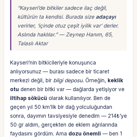
“Kayseri’de bitkiler sadece ilaç değil,
kültürün ta kendisi. Burada size
adaçayı
verirler, ‘içinde otuz çeşit iyilik var’ derler.
Aslında haklılar.” — Zeynep Hanım, 65,
Talaslı Aktar
Kayseri’nin bitkicileriyle konuşunca
anlıyorsunuz — burası sadece bir ticaret
merkezi değil, bir
bilgi deposu
. Örneğin,
keklik
otu
denen bir bitki var — dağlarda yetişiyor ve
iltihap sökücü
olarak kullanılıyor. Ben de
geçen yıl 50 km’lik bir dağ yolculuğundan
sonra, dayımın tavsiyesiyle denedim — 214₺’ye
50 gr aldım, gerçekten de eklem ağrılarında
faydasını gördüm. Ama
dozu önemli
— ben 1