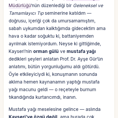
Müdürlüğü
‘nün düzenlediği bir
Geleneksel ve
Tamamlayıcı Tıp
seminerine katıldım —
doğrusu, içeriği çok da umursamamıştım,
sabah uykumdan kalktığımda gidecektim ama
hava o kadar soğuktu ki, battaniyemden
ayrılmak istemiyordum. Neyse ki gittiğimde,
Kayseri’nin
orman gülü
ve
mustafa yağı
dedikleri şeyleri anlatan Prof. Dr. Ayşe Gür’ün
anlatımı, bütün yorgunluğumu aldı götürdü.
Öyle etkileyiciydi ki, konuşmanın sonunda
aklıma hemen kaynanamın yaptığı mustafa
yağı macunu geldi — o reçeteyle burnum
tıkandığında kurtarıcımdı, inanın.
Mustafa yağı meselesine gelince — aslında
Kayseri’ye özgü değil
, ama burada çok