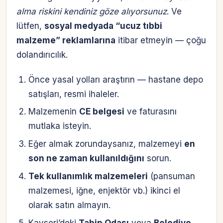
alma riskini kendiniz göze alıyorsunuz
. Ve
lütfen,
sosyal medyada “ucuz tıbbi
malzeme” reklamlarına
itibar etmeyin — çoğu
dolandırıcılık.
Önce yasal yolları araştırın — hastane depo
satışları, resmi ihaleler.
Malzemenin
CE belgesi
ve faturasını
mutlaka isteyin.
Eğer almak zorundaysanız, malzemeyi
en
son ne zaman kullanıldığını
sorun.
Tek kullanımlık malzemeleri
(pansuman
malzemesi, iğne, enjektör vb.) ikinci el
olarak satın almayın.
Kayseri’deki
Tabip Odası
veya
Belediye