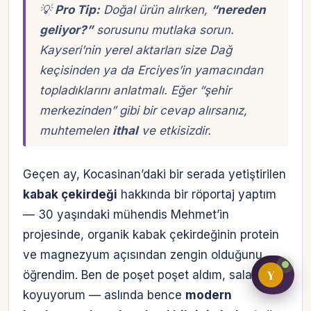
💡
Pro Tip:
Doğal ürün alırken,
“nereden
geliyor?”
sorusunu mutlaka sorun.
Kayseri’nin yerel aktarları size Dağ
Bireysel müşteri hesabı
keçisinden ya da Erciyes’in yamacından
topladıklarını anlatmalı. Eğer “şehir
Üretici / çiftçi paneli
merkezinden” gibi bir cevap alırsanız,
B2B alıcı paneli
muhtemelen
ithal
ve etkisizdir.
Geçen ay, Kocasinan’daki bir serada yetiştirilen
kabak çekirdeği
hakkında bir röportaj yaptım
— 30 yaşındaki mühendis Mehmet’in
projesinde, organik kabak çekirdeğinin protein
ve magnezyum açısından zengin olduğunu
Y
öğrendim. Ben de poşet poşet aldım, salatalara
koyuyorum — aslında bence
modern