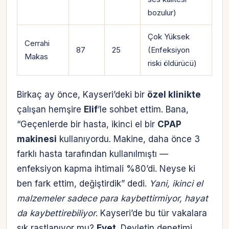
bozulur)
Çok Yüksek
Cerrahi
87
25
(Enfeksiyon
Makas
riski öldürücü)
Birkaç ay önce, Kayseri’deki bir
özel klinikte
çalışan hemşire
Elif
’le sohbet ettim. Bana,
“Geçenlerde bir hasta, ikinci el bir
CPAP
makinesi
kullanıyordu. Makine, daha önce 3
farklı hasta tarafından kullanılmıştı —
enfeksiyon kapma ihtimali %80’di. Neyse ki
ben fark ettim, değiştirdik” dedi.
Yani, ikinci el
malzemeler sadece para kaybettirmiyor, hayat
da kaybettirebiliyor
. Kayseri’de bu tür vakalara
sık rastlanıyor mu?
Evet
. Devletin denetimi