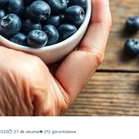
 2025
⏱ 27 dk okuma
👁 212 görüntüleme