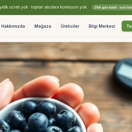
elik ücreti yok · toptan alıcılara komisyon yok.
299 gün kaldı · son ta
Hakkımızda
Mağaza
Üreticiler
Bilgi Merkezi
Te