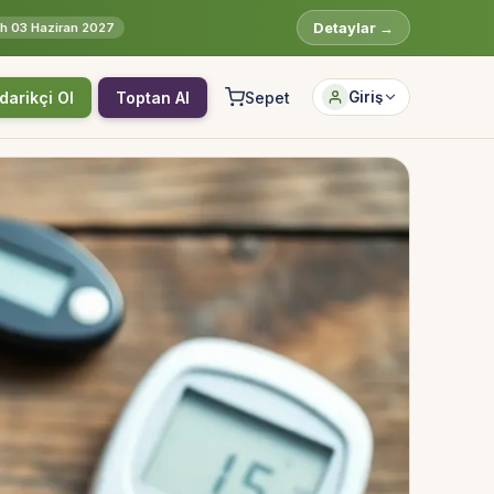
Detaylar →
rih 03 Haziran 2027
darikçi Ol
Toptan Al
Sepet
Giriş
Hesabına giriş yap
Rolüne uygun panelden devam et.
Bireysel müşteri hesabı
Üretici / çiftçi paneli
B2B alıcı paneli