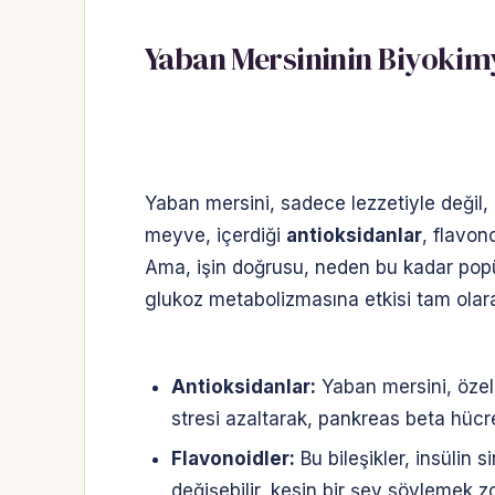
Yaban Mersininin Biyokimy
Yaban mersini, sadece lezzetiyle değil,
meyve, içerdiği
antioksidanlar
, flavon
Ama, işin doğrusu, neden bu kadar popü
glukoz metabolizmasına etkisi tam olarak 
Antioksidanlar:
Yaban mersini, özell
stresi azaltarak, pankreas beta hücre
Flavonoidler:
Bu bileşikler, insülin s
değişebilir, kesin bir şey söylemek zo