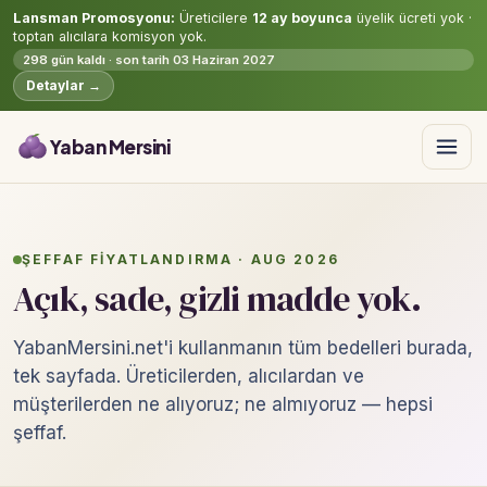
Lansman Promosyonu:
Üreticilere
12 ay boyunca
üyelik ücreti yok ·
toptan alıcılara komisyon yok.
298 gün kaldı · son tarih 03 Haziran 2027
Detaylar →
Yaban Mersini
ŞEFFAF FIYATLANDIRMA · AUG 2026
Açık, sade, gizli madde yok.
YabanMersini.net'i kullanmanın tüm bedelleri burada,
tek sayfada. Üreticilerden, alıcılardan ve
müşterilerden ne alıyoruz; ne almıyoruz — hepsi
şeffaf.