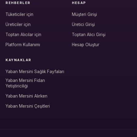
REHBERLER
HESAP
Tüketiciler için
Müşteri Girişi
Üreticiler için
Üretici Girişi
Hesabına giriş yap
Toptan Alıcılar için
Toptan Alıcı Girişi
Rolüne uygun panelden devam et.
Platform Kullanımı
Hesap Oluştur
KAYNAKLAR
Bireysel müşteri hesabı
Yaban Mersini Sağlık Fayfaları
Üretici / çiftçi paneli
Yaban Mersini Fidan
Yetiştiriciliği
B2B alıcı paneli
Yaban Mersini Alırken
Yaban Mersini Çeşitleri