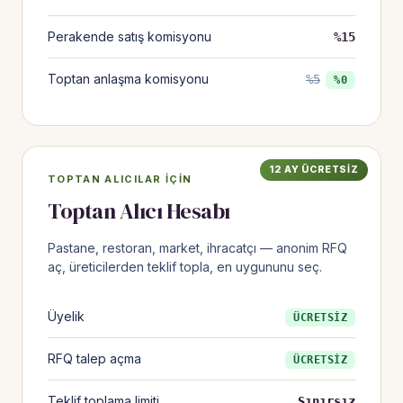
Perakende satış komisyonu
%15
Toptan anlaşma komisyonu
%5
%0
12 AY ÜCRETSIZ
TOPTAN ALICILAR IÇIN
Toptan Alıcı Hesabı
Pastane, restoran, market, ihracatçı — anonim RFQ
aç, üreticilerden teklif topla, en uygununu seç.
Üyelik
ÜCRETSİZ
RFQ talep açma
ÜCRETSİZ
Teklif toplama limiti
Sınırsız