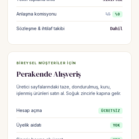
Anlaşma komisyonu
%5
%0
Sözleşme & ihtilaf takibi
Dahil
BIREYSEL MÜŞTERILER IÇIN
Perakende Alışveriş
Üretici sayfalarındaki taze, dondurulmuş, kuru,
işlenmiş ürünleri satın al. Soğuk zincirle kapına gelir.
Hesap açma
ÜCRETSİZ
Üyelik aidatı
YOK