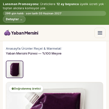
Lansman Promosyonu:
Üreticilere
12 ay boyunca
üyelik ücreti yok ·
toptan alıcılara komisyon yok.
298 gün kaldı · son tarih 03 Haziran 2027
Detaylar →
Yaban Mersini
Anasayfa
/
Ürünler
/
Reçel & Marmelat
/
Yaban Mersini Püresi — %100 Meyve
Doğrulanmış üretici