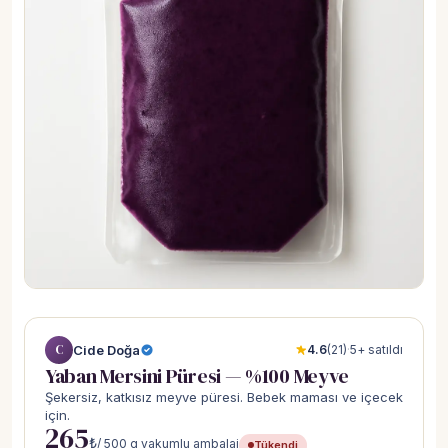
C
Cide Doğa
4.6
(21)
·
5+ satıldı
Yaban Mersini Püresi — %100 Meyve
Şekersiz, katkısız meyve püresi. Bebek maması ve içecek
için.
265
₺
/ 500 g vakumlu ambalaj
Tükendi