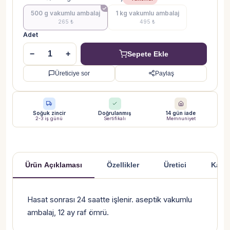
500 g vakumlu ambalaj
1 kg vakumlu ambalaj
265 ₺
495 ₺
Adet
−
+
Sepete Ekle
Üreticiye sor
Paylaş
Soğuk zincir
Doğrulanmış
14 gün iade
2-3 iş günü
Sertifikalı
Memnuniyet
Ürün Açıklaması
Özellikler
Üretici
Kargo
Ürün Açıklaması
Hasat sonrası 24 saatte işlenir. aseptik vakumlu
ambalaj, 12 ay raf ömrü.