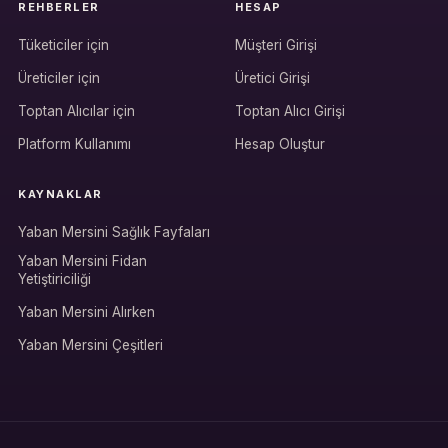
REHBERLER
HESAP
Tüketiciler için
Müşteri Girişi
Üreticiler için
Üretici Girişi
Hesabına giriş yap
Toptan Alıcılar için
Toptan Alıcı Girişi
Rolüne uygun panelden devam et.
Platform Kullanımı
Hesap Oluştur
KAYNAKLAR
Bireysel müşteri hesabı
Yaban Mersini Sağlık Fayfaları
Üretici / çiftçi paneli
Yaban Mersini Fidan
Yetiştiriciliği
B2B alıcı paneli
Yaban Mersini Alırken
Yaban Mersini Çeşitleri