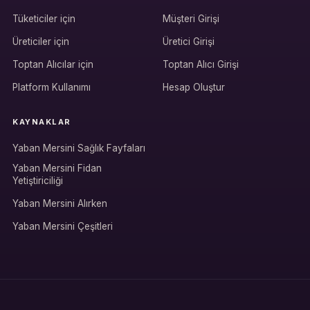
Tüketiciler için
Müşteri Girişi
Üreticiler için
Üretici Girişi
Hesabına giriş yap
Toptan Alıcılar için
Toptan Alıcı Girişi
Rolüne uygun panelden devam et.
Platform Kullanımı
Hesap Oluştur
KAYNAKLAR
Bireysel müşteri hesabı
Yaban Mersini Sağlık Fayfaları
Üretici / çiftçi paneli
Yaban Mersini Fidan
Yetiştiriciliği
B2B alıcı paneli
Yaban Mersini Alırken
Yaban Mersini Çeşitleri