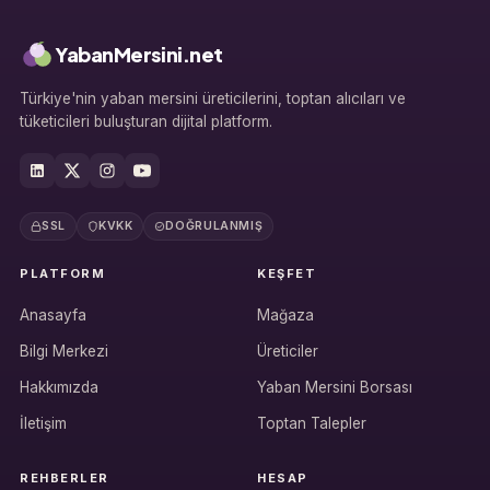
YabanMersini.net
Türkiye'nin yaban mersini üreticilerini, toptan alıcıları ve
tüketicileri buluşturan dijital platform.
SSL
KVKK
DOĞRULANMIŞ
PLATFORM
KEŞFET
Anasayfa
Mağaza
Bilgi Merkezi
Üreticiler
Hakkımızda
Yaban Mersini Borsası
İletişim
Toptan Talepler
REHBERLER
HESAP