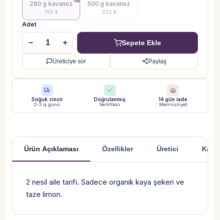
280 g kavanoz
500 g kavanoz
195 ₺
325 ₺
Adet
−
+
Sepete Ekle
Üreticiye sor
Paylaş
Soğuk zincir
Doğrulanmış
14 gün iade
2-3 iş günü
Sertifikalı
Memnuniyet
Ürün Açıklaması
Özellikler
Üretici
Kargo
Ürün Açıklaması
2 nesil aile tarifi. Sadece organik kaya şekeri ve
taze limon.