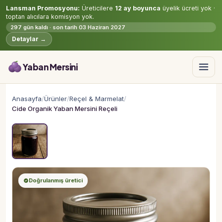
Lansman Promosyonu:
Üreticilere
12 ay boyunca
üyelik ücreti yok ·
toptan alıcılara komisyon yok.
297 gün kaldı · son tarih 03 Haziran 2027
Detaylar →
Yaban Mersini
Anasayfa
/
Ürünler
/
Reçel & Marmelat
/
Cide Organik Yaban Mersini Reçeli
Doğrulanmış üretici