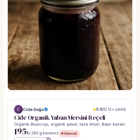
C
Cide Doğa
5.0
(5)
·
12+ satıldı
Cide Organik Yaban Mersini Reçeli
Organik Bluecrop, organik şeker, taze limon. Bakır kazan.
195
₺
/ 280 g kavanoz
Tükendi