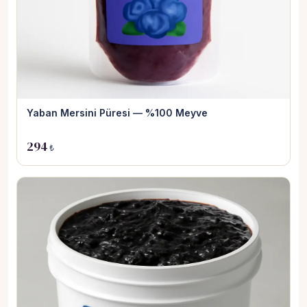
Yaban Mersini Püresi — %100 Meyve
294
₺