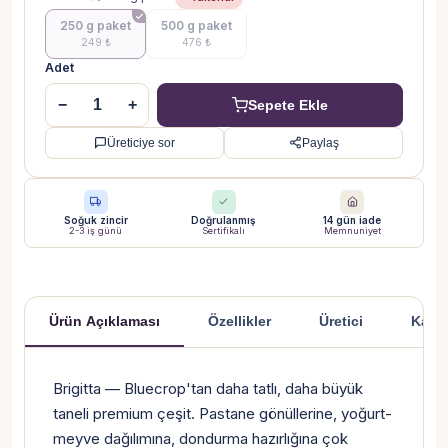
250 g paket
500 g paket
249 ₺
476 ₺
Adet
−
+
Sepete Ekle
Üreticiye sor
Paylaş
Soğuk zincir
Doğrulanmış
14 gün iade
2-3 iş günü
Sertifikalı
Memnuniyet
Ürün Açıklaması
Özellikler
Üretici
Kargo
Ürün Açıklaması
Brigitta — Bluecrop'tan daha tatlı, daha büyük
taneli premium çeşit. Pastane gönüllerine, yoğurt-
meyve dağılımına, dondurma hazırlığına çok