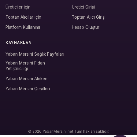
Üreticiler için
Üretici Girişi
Hesabına giriş yap
Toptan Alıcılar için
Toptan Alıcı Girişi
Rolüne uygun panelden devam et.
Platform Kullanımı
Hesap Oluştur
KAYNAKLAR
Bireysel müşteri hesabı
Yaban Mersini Sağlık Fayfaları
Üretici / çiftçi paneli
Yaban Mersini Fidan
Yetiştiriciliği
B2B alıcı paneli
Yaban Mersini Alırken
Yaban Mersini Çeşitleri
© 2026 YabanMersini.net
·
Tüm hakları saklıdır.
Gizlilik Politikası
·
Şartlar ve Koşullar
·
Çerez Politikası