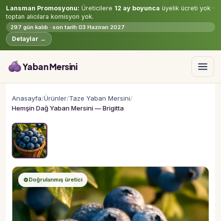
Lansman Promosyonu:
Üreticilere
12 ay boyunca
üyelik ücreti yok ·
toptan alıcılara komisyon yok.
297 gün kaldı · son tarih 03 Haziran 2027
Detaylar →
Yaban Mersini
Anasayfa
/
Ürünler
/
Taze Yaban Mersini
/
Hemşin Dağ Yaban Mersini — Brigitta
Doğrulanmış üretici