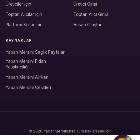
Üreticiler için
Üretici Girişi
Hesabına giriş yap
Toptan Alıcılar için
Toptan Alıcı Girişi
Rolüne uygun panelden devam et.
Platform Kullanımı
Hesap Oluştur
KAYNAKLAR
Bireysel müşteri hesabı
Yaban Mersini Sağlık Fayfaları
Üretici / çiftçi paneli
Yaban Mersini Fidan
Yetiştiriciliği
B2B alıcı paneli
Yaban Mersini Alırken
Yaban Mersini Çeşitleri
© 2026 YabanMersini.net
·
Tüm hakları saklıdır.
Gizlilik Politikası
·
Şartlar ve Koşullar
·
Çerez Politikası