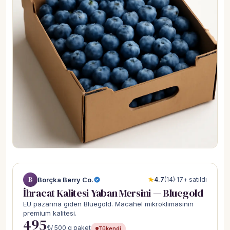
B
Borçka Berry Co.
4.7
(14)
·
17+ satıldı
İhracat Kalitesi Yaban Mersini — Bluegold
EU pazarına giden Bluegold. Macahel mikroklimasının
premium kalitesi.
495
₺
/ 500 g paket
Tükendi