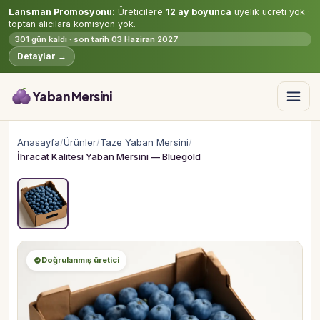
Lansman Promosyonu:
Üreticilere
12 ay boyunca
üyelik ücreti yok ·
toptan alıcılara komisyon yok.
301 gün kaldı · son tarih 03 Haziran 2027
Detaylar →
Yaban Mersini
Anasayfa
/
Ürünler
/
Taze Yaban Mersini
/
İhracat Kalitesi Yaban Mersini — Bluegold
Doğrulanmış üretici