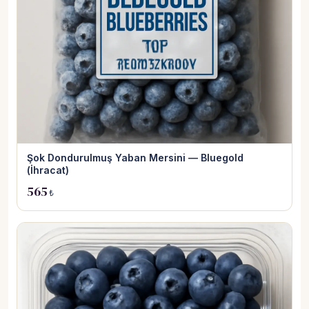
Şok Dondurulmuş Yaban Mersini — Bluegold
(İhracat)
565
₺