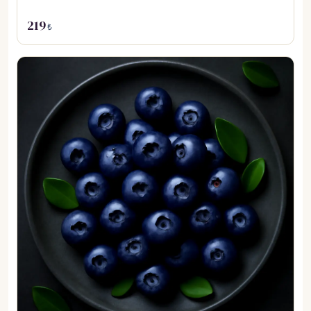
219
₺