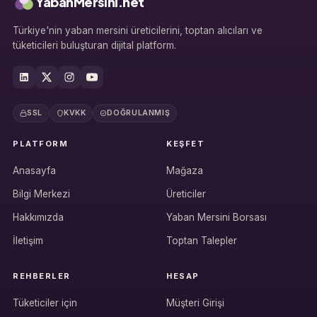
YabanMersini.net
Türkiye'nin yaban mersini üreticilerini, toptan alıcıları ve
tüketicileri buluşturan dijital platform.
SSL
KVKK
DOĞRULANMIŞ
PLATFORM
KEŞFET
Anasayfa
Mağaza
Bilgi Merkezi
Üreticiler
Hakkımızda
Yaban Mersini Borsası
İletişim
Toptan Talepler
REHBERLER
HESAP
Tüketiciler için
Müşteri Girişi