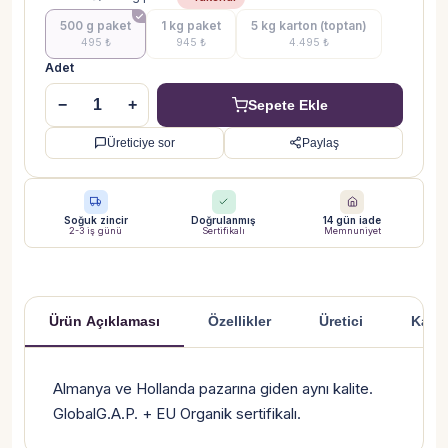
500 g paket
1 kg paket
5 kg karton (toptan)
495 ₺
945 ₺
4.495 ₺
Adet
−
+
Sepete Ekle
Üreticiye sor
Paylaş
Soğuk zincir
Doğrulanmış
14 gün iade
2-3 iş günü
Sertifikalı
Memnuniyet
Ürün Açıklaması
Özellikler
Üretici
Kargo
Ürün Açıklaması
Almanya ve Hollanda pazarına giden aynı kalite.
GlobalG.A.P. + EU Organik sertifikalı.