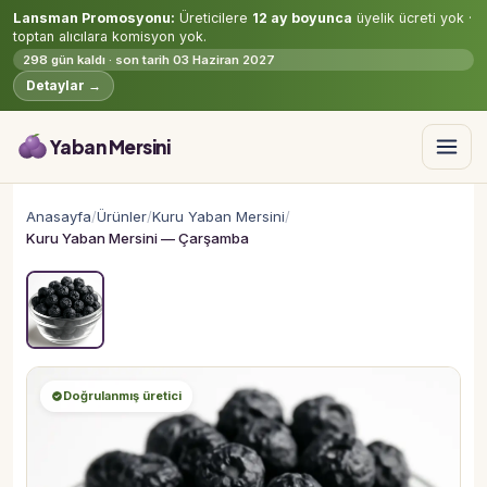
Lansman Promosyonu:
Üreticilere
12 ay boyunca
üyelik ücreti yok ·
toptan alıcılara komisyon yok.
298 gün kaldı · son tarih 03 Haziran 2027
Detaylar →
Yaban Mersini
Anasayfa
/
Ürünler
/
Kuru Yaban Mersini
/
Kuru Yaban Mersini — Çarşamba
Doğrulanmış üretici