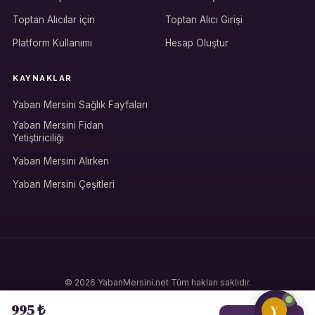
Hesabına giriş yap
Toptan Alıcılar için
Toptan Alıcı Girişi
Rolüne uygun panelden devam et.
Platform Kullanımı
Hesap Oluştur
KAYNAKLAR
Bireysel müşteri hesabı
Yaban Mersini Sağlık Fayfaları
Üretici / çiftçi paneli
Yaban Mersini Fidan
Yetiştiriciliği
B2B alıcı paneli
Yaban Mersini Alırken
Yaban Mersini Çeşitleri
© 2026 YabanMersini.net
·
Tüm hakları saklıdır.
Gizlilik Politikası
·
Şartlar ve Koşullar
·
Çerez Politikası
995 ₺
Y
Türkçe
·
Made with 🫐 in Türkiye