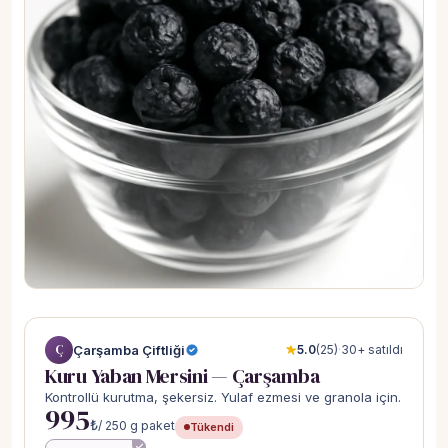
Ç
Çarşamba Çiftliği
5.0
(25)
·
30+ satıldı
Kuru Yaban Mersini — Çarşamba
Kontrollü kurutma, şekersiz. Yulaf ezmesi ve granola için.
995
₺
/ 250 g paket
Tükendi