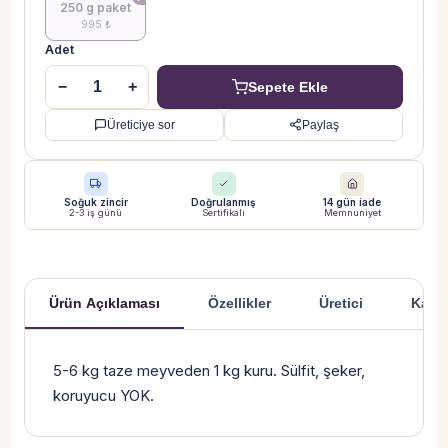
250 g paket
995 ₺
Adet
−
+
Sepete Ekle
Üreticiye sor
Paylaş
Soğuk zincir
Doğrulanmış
14 gün iade
2-3 iş günü
Sertifikalı
Memnuniyet
Ürün Açıklaması
Özellikler
Üretici
Kargo
Ürün Açıklaması
5-6 kg taze meyveden 1 kg kuru. Sülfit, şeker,
koruyucu YOK.