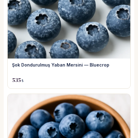
Şok Dondurulmuş Yaban Mersini — Bluecrop
535
₺