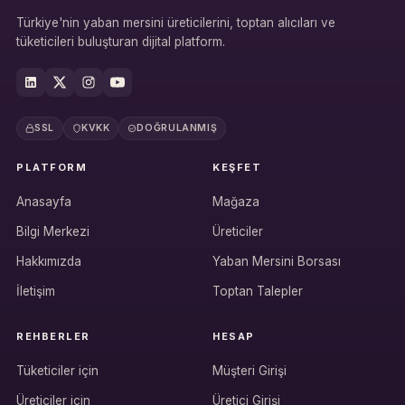
Türkiye'nin yaban mersini üreticilerini, toptan alıcıları ve
tüketicileri buluşturan dijital platform.
SSL
KVKK
DOĞRULANMIŞ
PLATFORM
KEŞFET
Anasayfa
Mağaza
Bilgi Merkezi
Üreticiler
Hakkımızda
Yaban Mersini Borsası
İletişim
Toptan Talepler
REHBERLER
HESAP
Tüketiciler için
Müşteri Girişi
Üreticiler için
Üretici Girişi