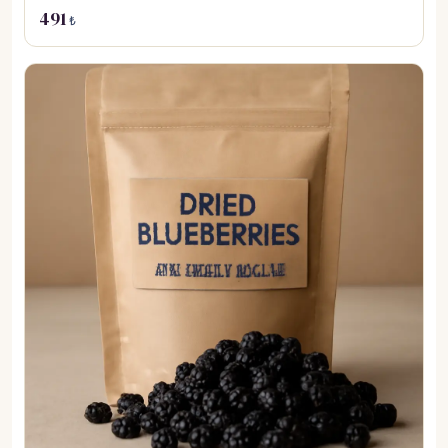
491
₺