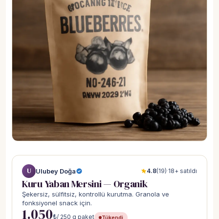
U
Ulubey Doğa
4.8
(19)
·
18+ satıldı
Kuru Yaban Mersini — Organik
Şekersiz, sülfitsiz, kontrollü kurutma. Granola ve
fonksiyonel snack için.
1.050
₺
/ 250 g paket
Tükendi