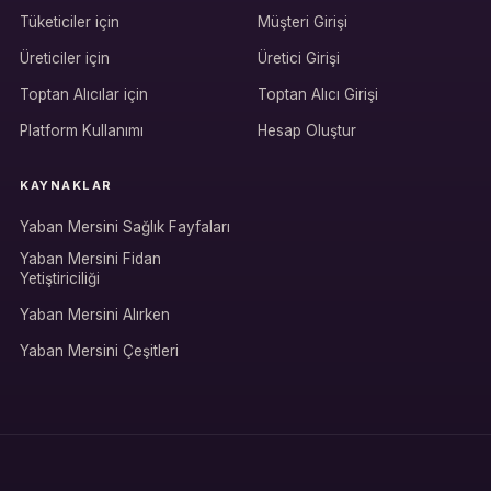
Tüketiciler için
Müşteri Girişi
Üreticiler için
Üretici Girişi
Hesabına giriş yap
Toptan Alıcılar için
Toptan Alıcı Girişi
Rolüne uygun panelden devam et.
Platform Kullanımı
Hesap Oluştur
KAYNAKLAR
Bireysel müşteri hesabı
Yaban Mersini Sağlık Fayfaları
Üretici / çiftçi paneli
Yaban Mersini Fidan
Yetiştiriciliği
B2B alıcı paneli
Yaban Mersini Alırken
Yaban Mersini Çeşitleri