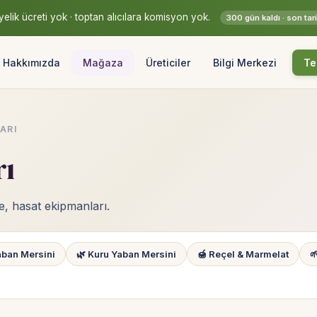
elik ücreti yok · toptan alıcılara komisyon yok.
300 gün kaldı · son ta
Hakkımızda
Mağaza
Üreticiler
Bilgi Merkezi
Te
ARI
rı
me, hasat ekipmanları.
aban Mersini
🌿 Kuru Yaban Mersini
🍯 Reçel & Marmelat
