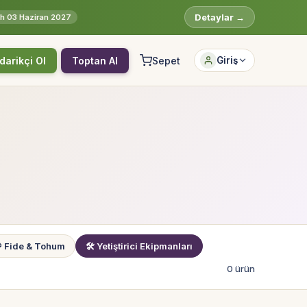
Detaylar →
rih 03 Haziran 2027
darikçi Ol
Toptan Al
Sepet
Giriş
Hesabına giriş yap
Rolüne uygun panelden devam et.
Bireysel müşteri hesabı
Üretici / çiftçi paneli
B2B alıcı paneli
 Fide & Tohum
🛠 Yetiştirici Ekipmanları
0 ürün