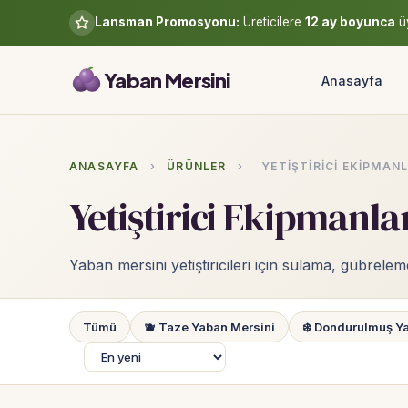
Lansman Promosyonu:
Üreticilere
12 ay boyunca
üy
Yaban Mersini
Anasayfa
ANASAYFA
›
ÜRÜNLER
›
YETIŞTIRICI EKIPMANL
Yetiştirici Ekipmanla
Yaban mersini yetiştiricileri için sulama, gübrele
Tümü
🫐 Taze Yaban Mersini
❄️ Dondurulmuş Y