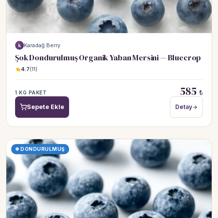
Karadağ Berry
K
Şok Dondurulmuş Organik Yaban Mersini — Bluecrop
4.7
(11)
585
₺
1 KG PAKET
Sepete Ekle
Detay
❄ DONDURULMUŞ