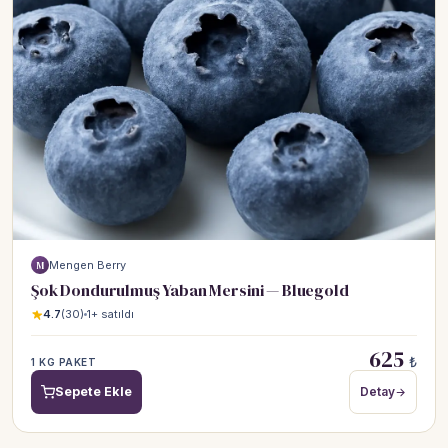
Mengen Berry
M
Şok Dondurulmuş Yaban Mersini — Bluegold
4.7
(30)
1+ satıldı
625
₺
1 KG PAKET
Sepete Ekle
Detay