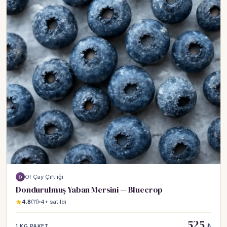
Of Çay Çiftliği
O
Dondurulmuş Yaban Mersini — Bluecrop
4.8
(11)
4+ satıldı
525
₺
1 KG PAKET