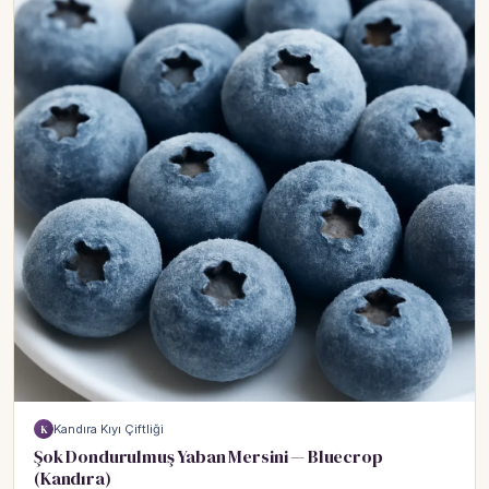
Kandıra Kıyı Çiftliği
K
Şok Dondurulmuş Yaban Mersini — Bluecrop
(Kandıra)