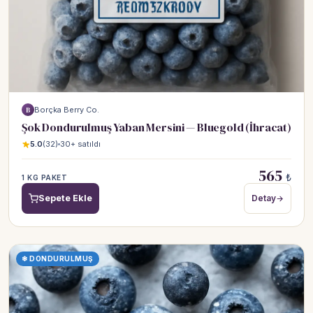
Borçka Berry Co.
B
Şok Dondurulmuş Yaban Mersini — Bluegold (İhracat)
5.0
(32)
30+ satıldı
565
₺
1 KG PAKET
Sepete Ekle
Detay
❄ DONDURULMUŞ