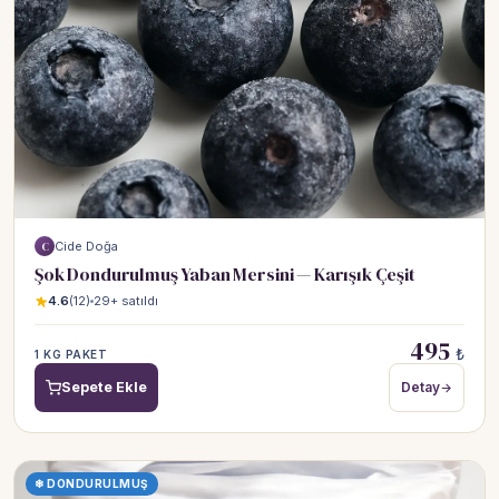
Cide Doğa
C
Şok Dondurulmuş Yaban Mersini — Karışık Çeşit
4.6
(12)
29+ satıldı
495
₺
1 KG PAKET
Sepete Ekle
Detay
❄ DONDURULMUŞ