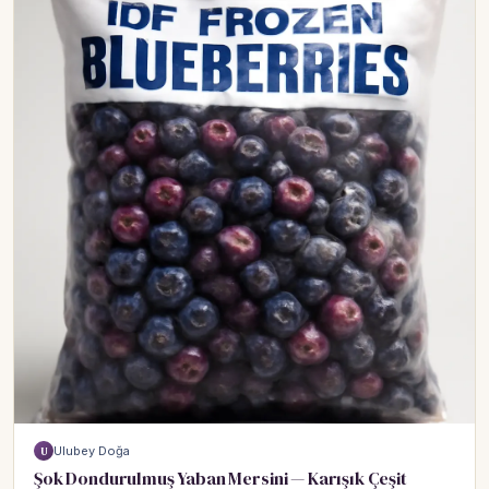
Ulubey Doğa
U
Şok Dondurulmuş Yaban Mersini — Karışık Çeşit