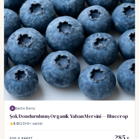
Bartın Berry
B
Şok Dondurulmuş Organik Yaban Mersini — Bluecrop
5.0
(23)
9+ satıldı
285
₺
500 G PAKET