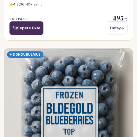
4.5
(36)
10+ satıldı
495
₺
1 KG PAKET
Sepete Ekle
Detay
❄ DONDURULMUŞ