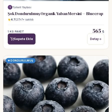
Türkeli Yaylası
T
Şok Dondurulmuş Organik Yaban Mersini — Bluecrop
4.7
(27)
7+ satıldı
565
₺
1 KG PAKET
Sepete Ekle
Detay
❄ DONDURULMUŞ