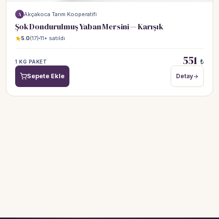
Akçakoca Tarım Kooperatifi
A
Şok Dondurulmuş Yaban Mersini — Karışık
5.0
(17)
11+ satıldı
551
₺
1 KG PAKET
Sepete Ekle
Detay