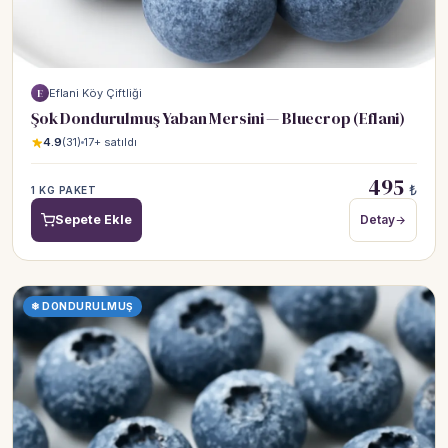
Eflani Köy Çiftliği
E
Şok Dondurulmuş Yaban Mersini — Bluecrop (Eflani)
4.9
(31)
17+ satıldı
495
₺
1 KG PAKET
Sepete Ekle
Detay
❄ DONDURULMUŞ