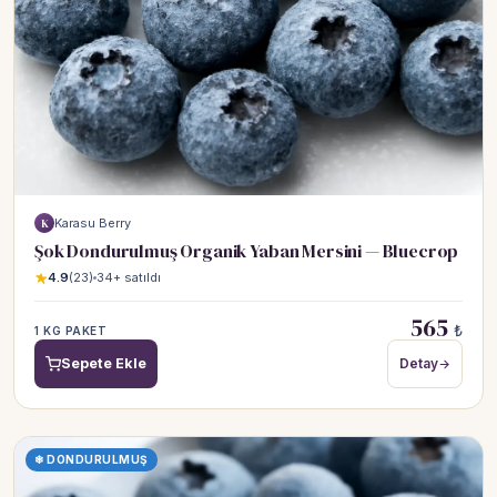
Karasu Berry
K
Şok Dondurulmuş Organik Yaban Mersini — Bluecrop
4.9
(23)
34+ satıldı
565
₺
1 KG PAKET
Sepete Ekle
Detay
❄ DONDURULMUŞ