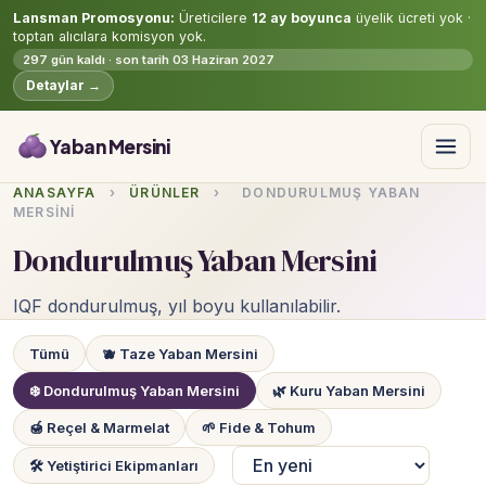
Lansman Promosyonu:
Üreticilere
12 ay boyunca
üyelik ücreti yok ·
toptan alıcılara komisyon yok.
297 gün kaldı · son tarih 03 Haziran 2027
Detaylar →
Yaban Mersini
ANASAYFA
›
ÜRÜNLER
›
DONDURULMUŞ YABAN
MERSINI
Dondurulmuş Yaban Mersini
IQF dondurulmuş, yıl boyu kullanılabilir.
Tümü
🫐 Taze Yaban Mersini
❄️ Dondurulmuş Yaban Mersini
🌿 Kuru Yaban Mersini
🍯 Reçel & Marmelat
🌱 Fide & Tohum
🛠 Yetiştirici Ekipmanları