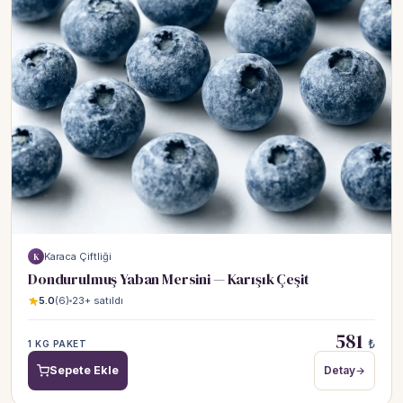
Karaca Çiftliği
K
Dondurulmuş Yaban Mersini — Karışık Çeşit
5.0
(6)
23+ satıldı
581
₺
1 KG PAKET
Sepete Ekle
Detay