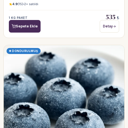
4.9
(15)
2+ satıldı
535
₺
1 KG PAKET
Sepete Ekle
Detay
❄ DONDURULMUŞ