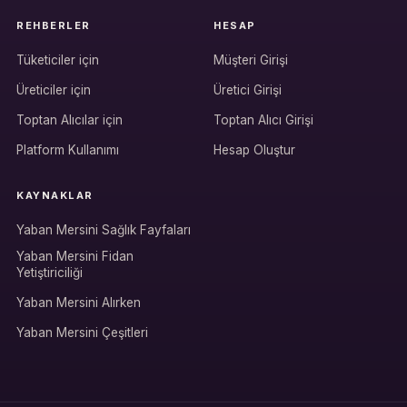
REHBERLER
HESAP
Tüketiciler için
Müşteri Girişi
Üreticiler için
Üretici Girişi
Hesabına giriş yap
Toptan Alıcılar için
Toptan Alıcı Girişi
Rolüne uygun panelden devam et.
Platform Kullanımı
Hesap Oluştur
KAYNAKLAR
Bireysel müşteri hesabı
Yaban Mersini Sağlık Fayfaları
Üretici / çiftçi paneli
Yaban Mersini Fidan
Yetiştiriciliği
B2B alıcı paneli
Yaban Mersini Alırken
Yaban Mersini Çeşitleri