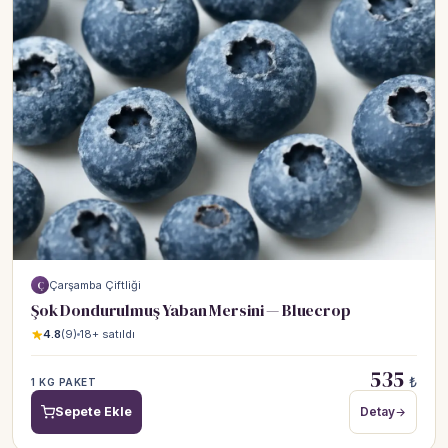
Çarşamba Çiftliği
Ç
Şok Dondurulmuş Yaban Mersini — Bluecrop
4.8
(9)
18+ satıldı
535
₺
1 KG PAKET
Sepete Ekle
Detay