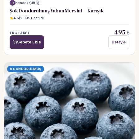
Hendek Çiftliği
H
Şok Dondurulmuş Yaban Mersini — Karışık
4.5
(23)
19+ satıldı
495
₺
1 KG PAKET
Sepete Ekle
Detay
❄ DONDURULMUŞ