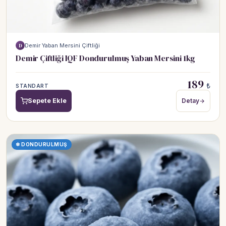
Demir Yaban Mersini Çiftliği
D
Demir Çiftliği IQF Dondurulmuş Yaban Mersini 1kg
189
₺
STANDART
Sepete Ekle
Detay
❄ DONDURULMUŞ