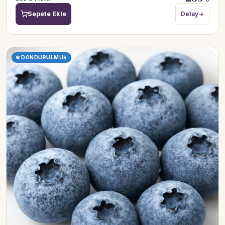
Sepete Ekle
Detay
❄ DONDURULMUŞ