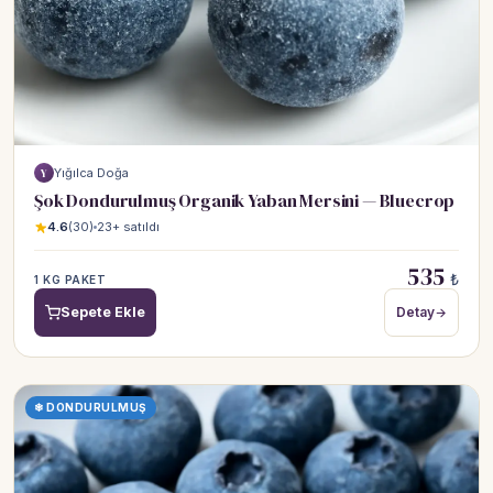
Yığılca Doğa
Y
Şok Dondurulmuş Organik Yaban Mersini — Bluecrop
4.6
(30)
23+ satıldı
535
₺
1 KG PAKET
Sepete Ekle
Detay
❄ DONDURULMUŞ