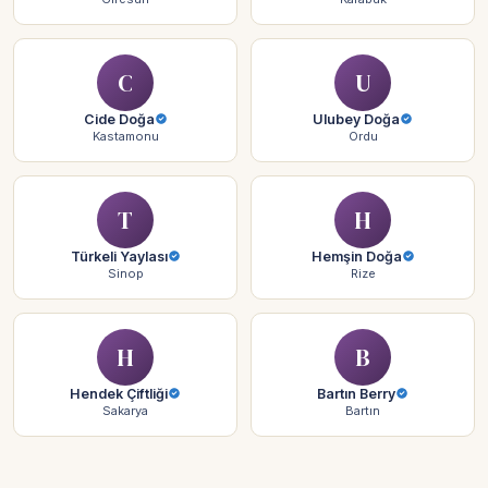
C
U
Cide Doğa
Ulubey Doğa
Kastamonu
Ordu
T
H
Türkeli Yaylası
Hemşin Doğa
Sinop
Rize
H
B
Hendek Çiftliği
Bartın Berry
Sakarya
Bartın