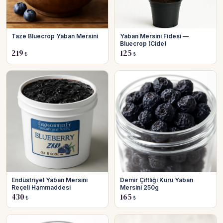
Taze Bluecrop Yaban Mersini
Yaban Mersini Fidesi —
Bluecrop (Cide)
219
125
₺
₺
Endüstriyel Yaban Mersini
Demir Çiftliği Kuru Yaban
Reçeli Hammaddesi
Mersini 250g
430
165
₺
₺