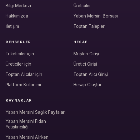
Bilgi Merkezi
Üreticiler
Hakkımızda
Yaban Mersini Borsası
İletişim
Toptan Talepler
REHBERLER
HESAP
Tüketiciler için
Müşteri Girişi
Üreticiler için
Üretici Girişi
Hesabına giriş yap
Toptan Alıcılar için
Toptan Alıcı Girişi
Rolüne uygun panelden devam et.
Platform Kullanımı
Hesap Oluştur
KAYNAKLAR
Bireysel müşteri hesabı
Yaban Mersini Sağlık Fayfaları
Üretici / çiftçi paneli
Yaban Mersini Fidan
Yetiştiriciliği
B2B alıcı paneli
Yaban Mersini Alırken