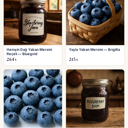
Hemşin Dağ Yaban Mersini
Yayla Yaban Mersini — Brigitta
Reçeli — Bluegold
264
215
₺
₺