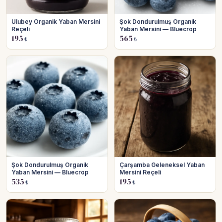
Ulubey Organik Yaban Mersini
Şok Dondurulmuş Organik
Reçeli
Yaban Mersini — Bluecrop
195
565
₺
₺
Şok Dondurulmuş Organik
Çarşamba Geleneksel Yaban
Yaban Mersini — Bluecrop
Mersini Reçeli
535
195
₺
₺