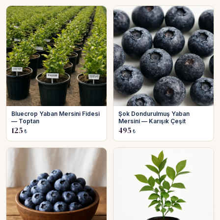
Bluecrop Yaban Mersini Fidesi
Şok Dondurulmuş Yaban
— Toptan
Mersini — Karışık Çeşit
125
495
₺
₺