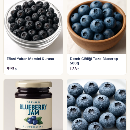
Eflani Yaban Mersini Kurusu
Demir Çiftliği Taze Bluecrop
500g
995
125
₺
₺