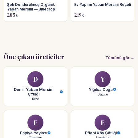
Şok Dondurulmuş Organik
Ev Yapımı Yaban Mersini Reçeli
Yaban Mersini — Bluecrop
285
219
₺
₺
Öne çıkan üreticiler
Tümünü gör →
D
Y
Demir Yaban Mersini
Yığılca Doğa
Çiftliği
Düzce
Rize
E
E
Espiye Yaylası
Eflani Köy Çiftliği
Giresun
Karabük