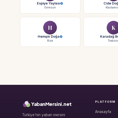
Espiye Yaylası
Cide Do
Giresun
Kastam
H
K
Hemşin Doğa
Karadağ B
Rize
Trabzo
PLATFORM
YabanMersini.net
Anasayfa
Türkiye'nin yaban mersini