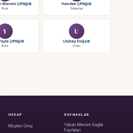
Mersini Çiftliği
Hendek Çiftliği
Rize
Sakarya
Y
U
ayla Çiftliği
Ulubey Doğa
Rize
Ordu
HESAP
KAYNAKLAR
Yaban Mersini Sağlık
Müşteri Girişi
Fayfaları