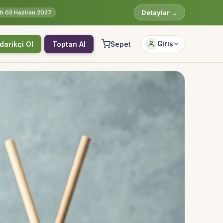
Detaylar →
rih 03 Haziran 2027
darikçi Ol
Toptan Al
Sepet
Giriş
Hesabına giriş yap
Rolüne uygun panelden devam et.
Bireysel müşteri hesabı
Üretici / çiftçi paneli
B2B alıcı paneli