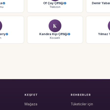
ğa
Of Çay Çiftliği
Demir Yaban 
onu
Trabzon
K
erry
Kandıra Kıyı Çiftliği
Yılmaz Y
n
Kocaeli
KEŞFET
REHBERLER
Mağaza
Tüketiciler için