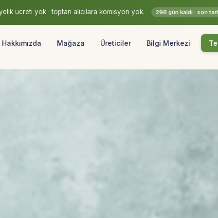
elik ücreti yok · toptan alıcılara komisyon yok.
298 gün kaldı · son ta
Hakkımızda
Mağaza
Üreticiler
Bilgi Merkezi
Te