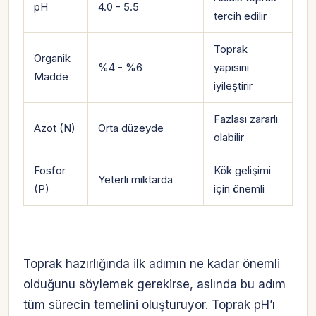
pH
4.0 - 5.5
tercih edilir
Toprak
Organik
%4 - %6
yapısını
Madde
iyileştirir
Fazlası zararlı
Azot (N)
Orta düzeyde
olabilir
Fosfor
Kök gelişimi
Yeterli miktarda
(P)
için önemli
Toprak hazırlığında ilk adımın ne kadar önemli
olduğunu söylemek gerekirse, aslında bu adım
tüm sürecin temelini oluşturuyor. Toprak pH’ı