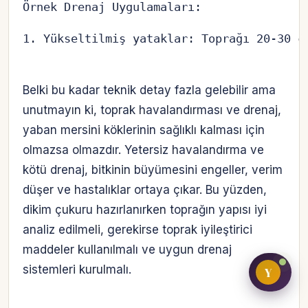
Örnek Drenaj Uygulamaları:
1. Yükseltilmiş yataklar: Toprağı 20-30 c
Bireysel müşteri hesabı
Belki bu kadar teknik detay fazla gelebilir ama
Üretici / çiftçi paneli
unutmayın ki, toprak havalandırması ve drenaj,
B2B alıcı paneli
yaban mersini köklerinin sağlıklı kalması için
olmazsa olmazdır. Yetersiz havalandırma ve
kötü drenaj, bitkinin büyümesini engeller, verim
düşer ve hastalıklar ortaya çıkar. Bu yüzden,
dikim çukuru hazırlanırken toprağın yapısı iyi
analiz edilmeli, gerekirse toprak iyileştirici
maddeler kullanılmalı ve uygun drenaj
sistemleri kurulmalı.
Y