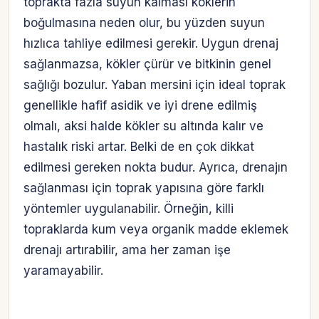
toprakta fazla suyun kalması köklerin
boğulmasına neden olur, bu yüzden suyun
hızlıca tahliye edilmesi gerekir. Uygun drenaj
sağlanmazsa, kökler çürür ve bitkinin genel
sağlığı bozulur. Yaban mersini için ideal toprak
genellikle hafif asidik ve iyi drene edilmiş
olmalı, aksi halde kökler su altında kalır ve
hastalık riski artar. Belki de en çok dikkat
edilmesi gereken nokta budur. Ayrıca, drenajın
sağlanması için toprak yapısına göre farklı
yöntemler uygulanabilir. Örneğin, killi
topraklarda kum veya organik madde eklemek
drenajı artırabilir, ama her zaman işe
yaramayabilir.
Hesabına giriş yap
Rolüne uygun panelden devam et.