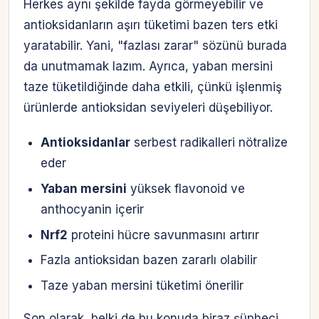
Herkes aynı şekilde fayda görmeyebilir ve
antioksidanların aşırı tüketimi bazen ters etki
yaratabilir. Yani, "fazlası zarar" sözünü burada
da unutmamak lazım. Ayrıca, yaban mersini
taze tüketildiğinde daha etkili, çünkü işlenmiş
ürünlerde antioksidan seviyeleri düşebiliyor.
Antioksidanlar
serbest radikalleri nötralize
eder
Yaban mersini
yüksek flavonoid ve
anthocyanin içerir
Nrf2
proteini hücre savunmasını artırır
Fazla antioksidan bazen zararlı olabilir
Taze yaban mersini tüketimi önerilir
Son olarak, belki de bu konuda biraz şüpheci