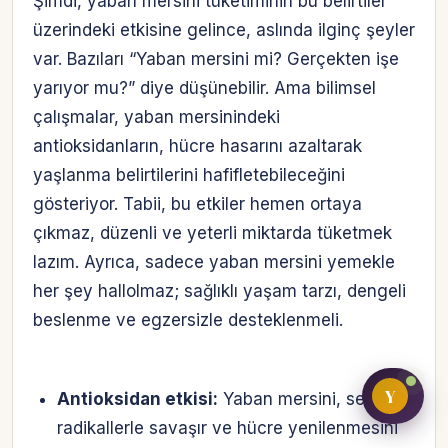
Şimdi, yaban mersini tüketiminin bu belirtiler
üzerindeki etkisine gelince, aslında ilginç şeyler
var. Bazıları “Yaban mersini mi? Gerçekten işe
Bireysel müşteri hesabı
yarıyor mu?” diye düşünebilir. Ama bilimsel
çalışmalar, yaban mersinindeki
Üretici / çiftçi paneli
antioksidanların, hücre hasarını azaltarak
yaşlanma belirtilerini hafifletebileceğini
B2B alıcı paneli
gösteriyor. Tabii, bu etkiler hemen ortaya
çıkmaz, düzenli ve yeterli miktarda tüketmek
lazım. Ayrıca, sadece yaban mersini yemekle
her şey hallolmaz; sağlıklı yaşam tarzı, dengeli
beslenme ve egzersizle desteklenmeli.
Y
Antioksidan etkisi:
Yaban mersini, serbest
radikallerle savaşır ve hücre yenilenmesini