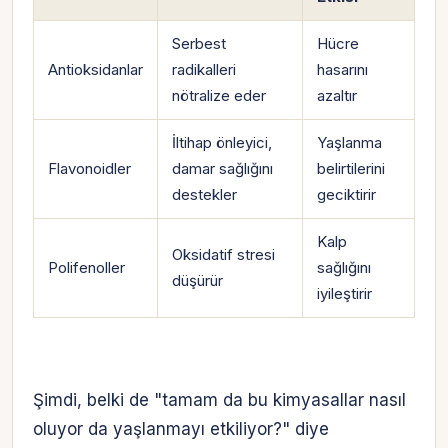
Serbest
Hücre
Antioksidanlar
radikalleri
hasarını
nötralize eder
azaltır
İltihap önleyici,
Yaşlanma
Flavonoidler
damar sağlığını
belirtilerini
destekler
geciktirir
Kalp
Oksidatif stresi
Polifenoller
sağlığını
düşürür
iyileştirir
Şimdi, belki de "tamam da bu kimyasallar nasıl
oluyor da yaşlanmayı etkiliyor?" diye