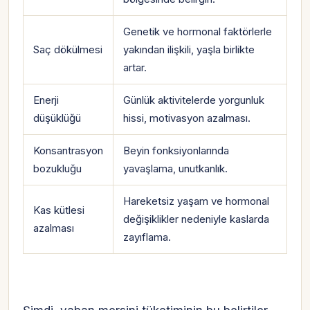
Genetik ve hormonal faktörlerle
Saç dökülmesi
yakından ilişkili, yaşla birlikte
artar.
Enerji
Günlük aktivitelerde yorgunluk
düşüklüğü
hissi, motivasyon azalması.
Konsantrasyon
Beyin fonksiyonlarında
bozukluğu
yavaşlama, unutkanlık.
Hareketsiz yaşam ve hormonal
Kas kütlesi
değişiklikler nedeniyle kaslarda
azalması
zayıflama.
Hesabına giriş yap
Rolüne uygun panelden devam et.