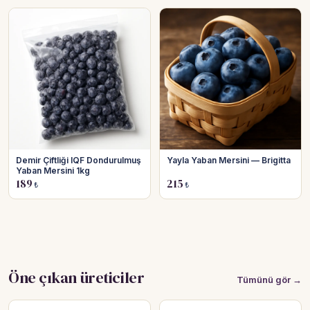
Demir Çiftliği IQF Dondurulmuş
Yayla Yaban Mersini — Brigitta
Yaban Mersini 1kg
189
215
₺
₺
Öne çıkan üreticiler
Tümünü gör →