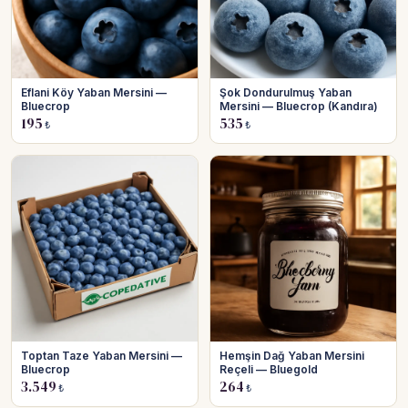
Eflani Köy Yaban Mersini —
Şok Dondurulmuş Yaban
Bluecrop
Mersini — Bluecrop (Kandıra)
195
535
₺
₺
Toptan Taze Yaban Mersini —
Hemşin Dağ Yaban Mersini
Bluecrop
Reçeli — Bluegold
3.549
264
₺
₺