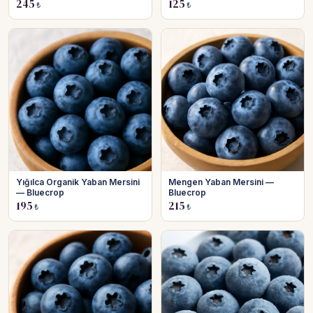
245
125
₺
₺
Yığılca Organik Yaban Mersini
Mengen Yaban Mersini —
— Bluecrop
Bluecrop
195
215
₺
₺