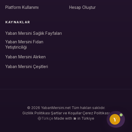
Rolüne uygun panelden devam et.
Platform Kullanımı
Hesap Oluştur
KAYNAKLAR
Bireysel müşteri hesabı
Yaban Mersini Sağlık Fayfaları
Üretici / çiftçi paneli
Yaban Mersini Fidan
Yetiştiriciliği
B2B alıcı paneli
Yaban Mersini Alırken
Yaban Mersini Çeşitleri
© 2026 YabanMersini.net
·
Tüm hakları saklıdır.
Gizlilik Politikası
·
Şartlar ve Koşullar
·
Çerez Politikası
Y
Türkçe
·
Made with 🫐 in Türkiye