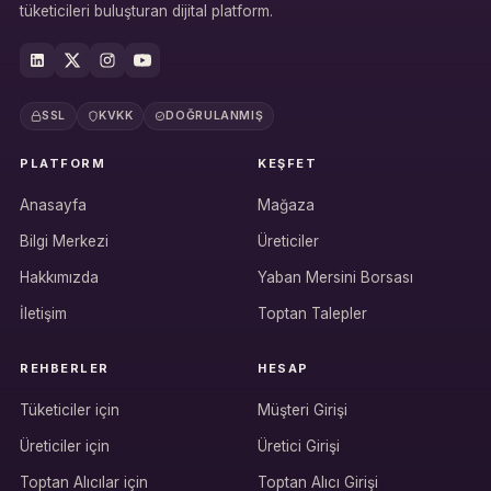
tüketicileri buluşturan dijital platform.
SSL
KVKK
DOĞRULANMIŞ
PLATFORM
KEŞFET
Anasayfa
Mağaza
Bilgi Merkezi
Üreticiler
Hakkımızda
Yaban Mersini Borsası
İletişim
Toptan Talepler
REHBERLER
HESAP
Tüketiciler için
Müşteri Girişi
Üreticiler için
Üretici Girişi
Hesabına giriş yap
Toptan Alıcılar için
Toptan Alıcı Girişi