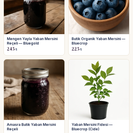
Mengen Yayla Yaban Mersini
Butik Organik Yaban Mersini —
Reçeli — Bluegold
Bluecrop
245
225
₺
₺
Amasra Butik Yaban Mersini
Yaban Mersini Fidesi —
Reçeli
Bluecrop (Cide)