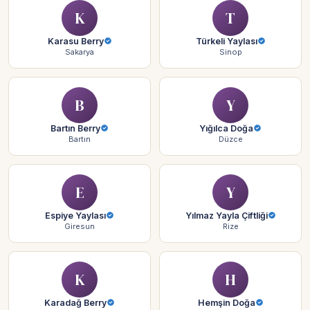
K
T
Karasu Berry
Türkeli Yaylası
Sakarya
Sinop
B
Y
Bartın Berry
Yığılca Doğa
Bartın
Düzce
E
Y
Espiye Yaylası
Yılmaz Yayla Çiftliği
Giresun
Rize
K
H
Karadağ Berry
Hemşin Doğa