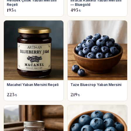
Hendek Çiftlik Yaban Mersini
İhracat Kalitesi Yaban Mersini
Reçeli
— Bluegold
195
495
₺
₺
Macahel Yaban Mersini Reçeli
Taze Bluecrop Yaban Mersini
225
219
₺
₺