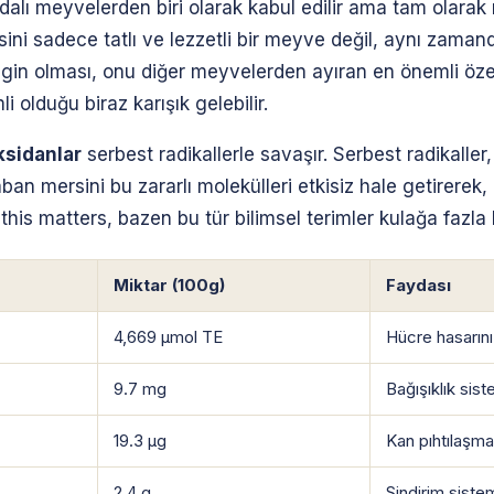
dalı meyvelerden biri olarak kabul edilir ama tam olara
ni sadece tatlı ve lezzetli bir meyve değil, aynı zamand
in olması, onu diğer meyvelerden ayıran en önemli özell
 olduğu biraz karışık gelebilir.
ksidanlar
serbest radikallerle savaşır. Serbest radikaller
ban mersini bu zararlı molekülleri etkisiz hale getirerek,
this matters, bazen bu tür bilimsel terimler kulağa fazla 
Miktar (100g)
Faydası
4,669 µmol TE
Hücre hasarını
9.7 mg
Bağışıklık sist
19.3 µg
Kan pıhtılaşma
2.4 g
Sindirim sistemi