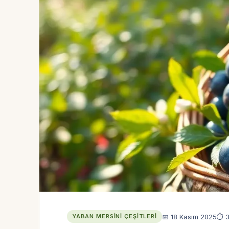
📅 18 Kasım 2025
⏱ 3
YABAN MERSINI ÇEŞITLERI