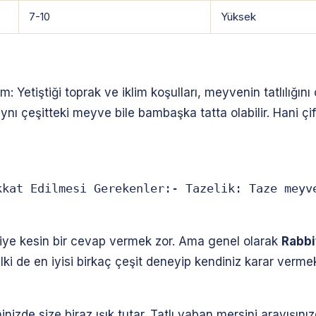
7-10
Yüksek
etiştiği toprak ve iklim koşulları, meyvenin tatlılığını 
ynı çeşitteki meyve bile bambaşka tatta olabilir. Hani çif
kkat Edilmesi Gerekenler:- Tazelik: Taze meyv
 diye kesin bir cevap vermek zor. Ama genel olarak
Rabbi
lki de en iyisi birkaç çeşit deneyip kendiniz karar vermek. K
nizde size biraz ışık tutar. Tatlı yaban mersini arayışını