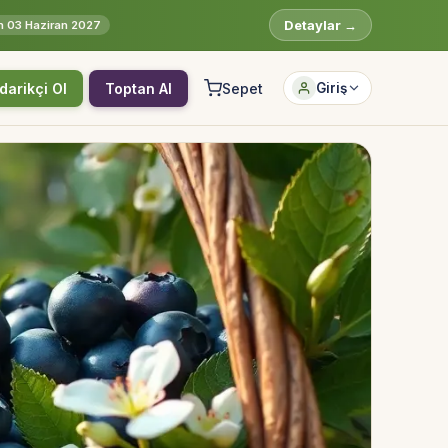
Detaylar →
rih 03 Haziran 2027
darikçi Ol
Toptan Al
Sepet
Giriş
Hesabına giriş yap
Rolüne uygun panelden devam et.
Bireysel müşteri hesabı
Üretici / çiftçi paneli
B2B alıcı paneli