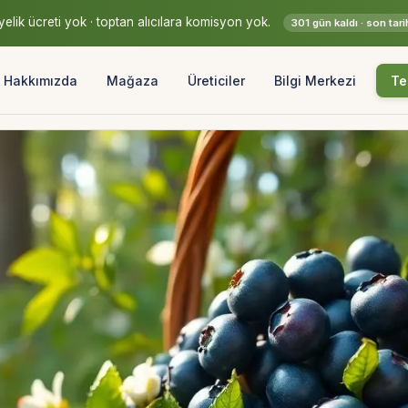
elik ücreti yok · toptan alıcılara komisyon yok.
301 gün kaldı · son ta
Hakkımızda
Mağaza
Üreticiler
Bilgi Merkezi
Te