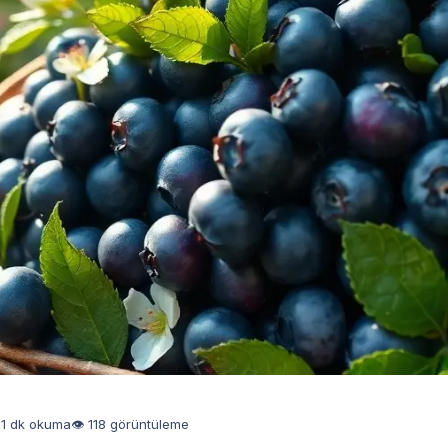
1 dk okuma
👁 118 görüntüleme