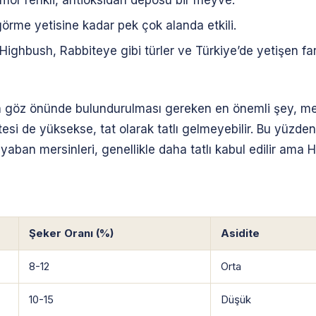
or renkli, antioksidan deposu bir meyve.
örme yetisine kadar pek çok alanda etkili.
ghbush, Rabbiteye gibi türler ve Türkiye’de yetişen fark
ken göz önünde bulundurulması gereken en önemli şey, 
tesi de yüksekse, tat olarak tatlı gelmeyebilir. Bu yüz
ü yaban mersinleri, genellikle daha tatlı kabul edilir ama 
Şeker Oranı (%)
Asidite
8-12
Orta
10-15
Düşük