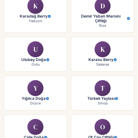
K
D
Karadağ Berry
Demir Yaban Mersini
Çiftliği
Trabzon
Rize
U
K
Ulubey Doğa
Karasu Berry
Ordu
Sakarya
Y
T
Yığılca Doğa
Türkeli Yaylası
Düzce
Sinop
C
O
Cide Doğa
Of Çay Çiftliği