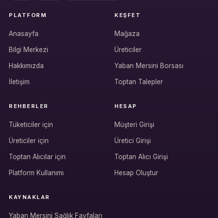
PLATFORM
KEŞFET
Anasayfa
Mağaza
Bilgi Merkezi
Üreticiler
Hakkımızda
Yaban Mersini Borsası
İletişim
Toptan Talepler
REHBERLER
HESAP
Tüketiciler için
Müşteri Girişi
Üreticiler için
Üretici Girişi
Hesabına giriş yap
Toptan Alıcılar için
Toptan Alıcı Girişi
Rolüne uygun panelden devam et.
Platform Kullanımı
Hesap Oluştur
KAYNAKLAR
Bireysel müşteri hesabı
Yaban Mersini Sağlık Fayfaları