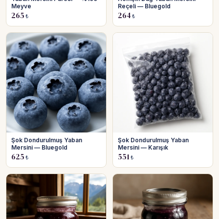
Meyve
Reçeli — Bluegold
265
264
₺
₺
Şok Dondurulmuş Yaban
Şok Dondurulmuş Yaban
Mersini — Bluegold
Mersini — Karışık
625
551
₺
₺