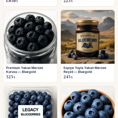
1.050
225
₺
₺
Premium Yaban Mersini
Espiye Yayla Yaban Mersini
Kurusu — Bluegold
Reçeli — Bluegold
525
245
₺
₺