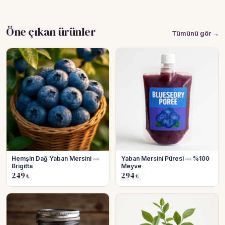
Öne çıkan ürünler
Tümünü gör →
Hemşin Dağ Yaban Mersini —
Yaban Mersini Püresi — %100
Brigitta
Meyve
249
294
₺
₺