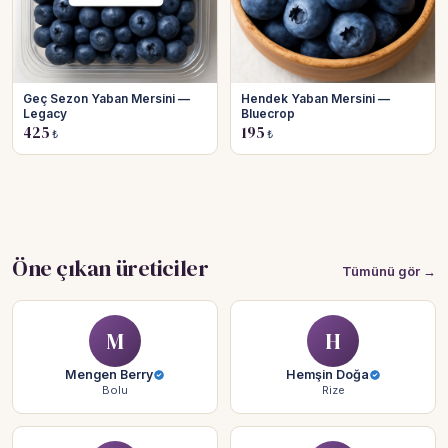
Geç Sezon Yaban Mersini —
Hendek Yaban Mersini —
Legacy
Bluecrop
425
195
₺
₺
Öne çıkan üreticiler
Tümünü gör →
M
H
Mengen Berry
Hemşin Doğa
Bolu
Rize