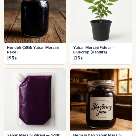
Hendek Çiftlik Yaban Mersini
Yaban Mersini Fidesi —
Reçeli
Bluecrop (Kandıra)
195
135
₺
₺
Yaban Mersini Püresi — %100
Hemşin Dağ Yaban Mersini