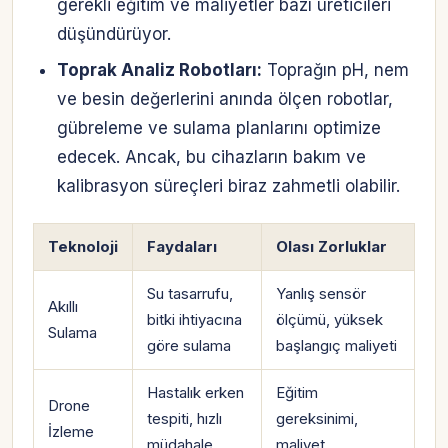
gerekli eğitim ve maliyetler bazı üreticileri
düşündürüyor.
Toprak Analiz Robotları:
Toprağın pH, nem
ve besin değerlerini anında ölçen robotlar,
gübreleme ve sulama planlarını optimize
edecek. Ancak, bu cihazların bakım ve
kalibrasyon süreçleri biraz zahmetli olabilir.
Teknoloji
Faydaları
Olası Zorluklar
Su tasarrufu,
Yanlış sensör
Akıllı
bitki ihtiyacına
ölçümü, yüksek
Sulama
göre sulama
başlangıç maliyeti
Hastalık erken
Eğitim
Drone
tespiti, hızlı
gereksinimi,
İzleme
müdahale
maliyet