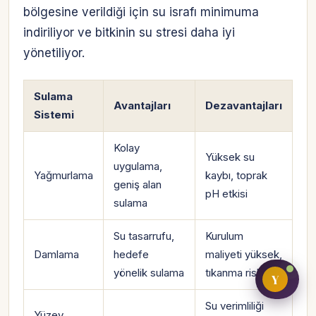
bölgesine verildiği için su israfı minimuma
indiriliyor ve bitkinin su stresi daha iyi
yönetiliyor.
Bireysel müşteri hesabı
Üretici / çiftçi paneli
Sulama
Avantajları
Dezavantajları
Sistemi
B2B alıcı paneli
Kolay
Yüksek su
uygulama,
Yağmurlama
kaybı, toprak
geniş alan
pH etkisi
sulama
Su tasarrufu,
Kurulum
Damlama
hedefe
maliyeti yüksek,
yönelik sulama
tıkanma riski
Y
Su verimliliği
Yüzey