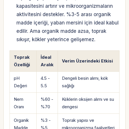
kapasitesini artırır ve mikroorganizmaların
aktivitesini destekler. %3-5 arası organik
madde içeriği, yaban mersini için ideal kabul
edilir. Ama organik madde azsa, toprak
sıkışır, kökler yeterince gelişemez.
Toprak
İdeal
Verim Üzerindeki Etkisi
Özelliği
Aralık
pH
4.5 -
Dengeli besin alımı, kök
Değeri
5.5
sağlığı
Nem
%60 -
Köklerin oksijen alımı ve su
Oranı
%70
dengesi
Organik
%3 -
Toprak yapısı ve
Madde
%5
mikroorganizma faaliyetleri