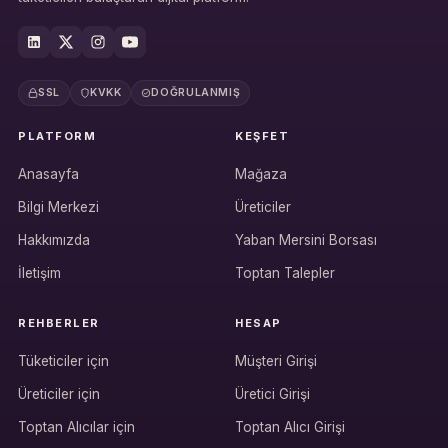
SSL
KVKK
DOĞRULANMIŞ
PLATFORM
KEŞFET
Anasayfa
Mağaza
Bilgi Merkezi
Üreticiler
Hakkımızda
Yaban Mersini Borsası
İletişim
Toptan Talepler
REHBERLER
HESAP
Tüketiciler için
Müşteri Girişi
Üreticiler için
Üretici Girişi
Hesabına giriş yap
Toptan Alıcılar için
Toptan Alıcı Girişi
Rolüne uygun panelden devam et.