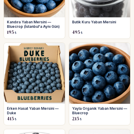
Kandıra Yaban Mersini —
Butik Kuru Yaban Mersini
Bluecrop (İstanbul'a Aynı Gün)
195
495
₺
₺
Erken Hasat Yaban Mersini —
Yayla Organik Yaban Mersini —
Duke
Bluecrop
415
215
₺
₺