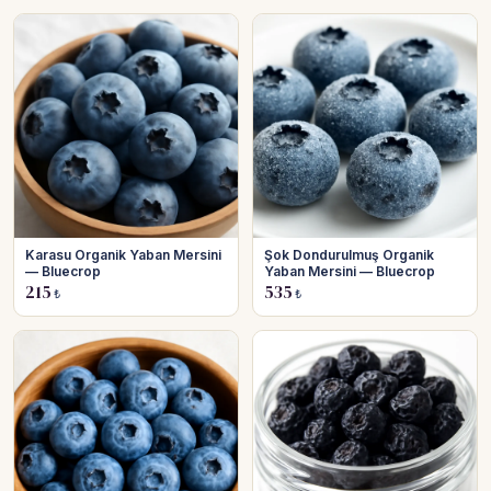
Karasu Organik Yaban Mersini
Şok Dondurulmuş Organik
— Bluecrop
Yaban Mersini — Bluecrop
215
535
₺
₺