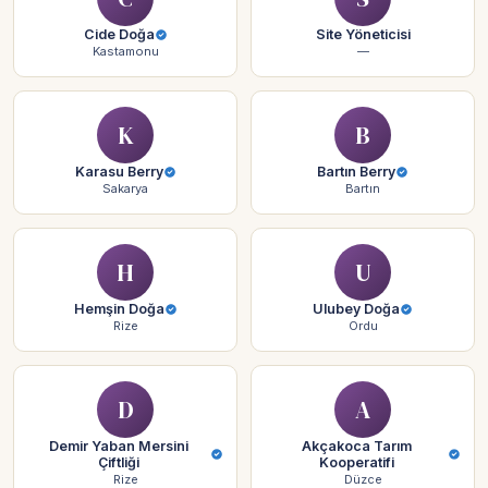
Cide Doğa
Site Yöneticisi
Kastamonu
—
K
B
Karasu Berry
Bartın Berry
Sakarya
Bartın
H
U
Hemşin Doğa
Ulubey Doğa
Rize
Ordu
D
A
Demir Yaban Mersini
Akçakoca Tarım
Çiftliği
Kooperatifi
Rize
Düzce