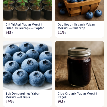
Çift Yıl Aşılı Yaban Mersini
Geç Sezon Organik Yaban
Fidesi (Bluecrop) — Toptan
Mersini — Bluecrop
145
225
₺
₺
Şok Dondurulmuş Yaban
Cide Organik Yaban Mersini
Mersini — Karışık
Reçeli
495
195
₺
₺