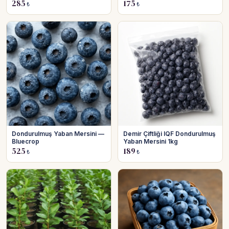
285
175
₺
₺
Dondurulmuş Yaban Mersini —
Demir Çiftliği IQF Dondurulmuş
Bluecrop
Yaban Mersini 1kg
525
189
₺
₺