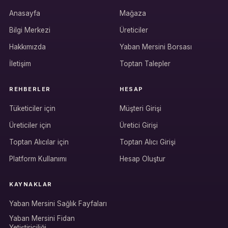
Anasayfa
Mağaza
Bilgi Merkezi
Üreticiler
Hakkımızda
Yaban Mersini Borsası
İletişim
Toptan Talepler
REHBERLER
HESAP
Tüketiciler için
Müşteri Girişi
Üreticiler için
Üretici Girişi
Hesabına giriş yap
Toptan Alıcılar için
Toptan Alıcı Girişi
Rolüne uygun panelden devam et.
Platform Kullanımı
Hesap Oluştur
KAYNAKLAR
Bireysel müşteri hesabı
Yaban Mersini Sağlık Fayfaları
Üretici / çiftçi paneli
Yaban Mersini Fidan
Yetiştiriciliği