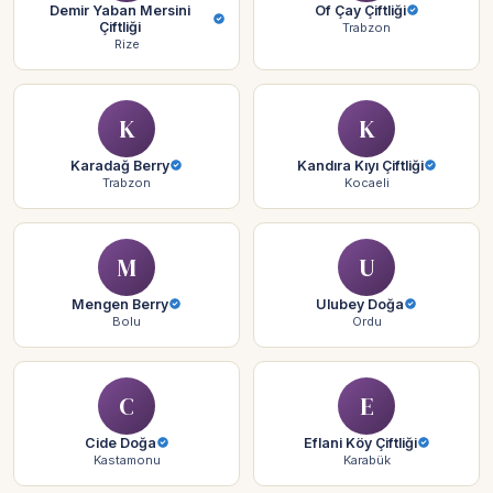
Demir Yaban Mersini
Of Çay Çiftliği
Çiftliği
Trabzon
Rize
K
K
Karadağ Berry
Kandıra Kıyı Çiftliği
Trabzon
Kocaeli
M
U
Mengen Berry
Ulubey Doğa
Bolu
Ordu
C
E
Cide Doğa
Eflani Köy Çiftliği
Kastamonu
Karabük