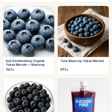
Şok Dondurulmuş Organik
Taze Bluecrop Yaban Mersini
Yaban Mersini — Bluecrop
565
195
₺
₺