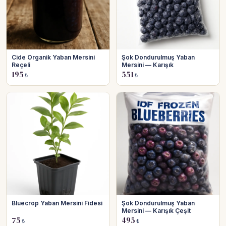
Cide Organik Yaban Mersini
Şok Dondurulmuş Yaban
Reçeli
Mersini — Karışık
195
551
₺
₺
Bluecrop Yaban Mersini Fidesi
Şok Dondurulmuş Yaban
Mersini — Karışık Çeşit
75
495
₺
₺