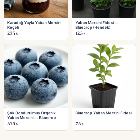
Karadağ Yayla Yaban Mersini
Yaban Mersini Fidesi —
Reçeli
Bluecrop (Hendek)
235
125
₺
₺
Şok Dondurulmuş Organik
Bluecrop Yaban Mersini Fidesi
Yaban Mersini — Bluecrop
535
75
₺
₺