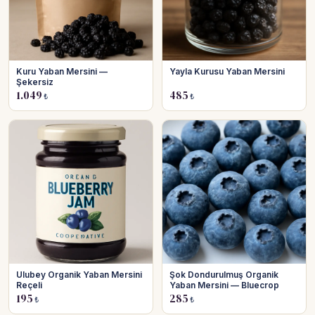
Kuru Yaban Mersini —
Yayla Kurusu Yaban Mersini
Şekersiz
1.049
485
₺
₺
Ulubey Organik Yaban Mersini
Şok Dondurulmuş Organik
Reçeli
Yaban Mersini — Bluecrop
195
285
₺
₺