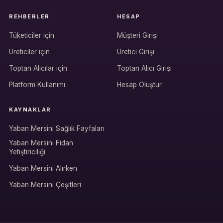
REHBERLER
HESAP
Tüketiciler için
Müşteri Girişi
Üreticiler için
Üretici Girişi
Hesabına giriş yap
Toptan Alıcılar için
Toptan Alıcı Girişi
Rolüne uygun panelden devam et.
Platform Kullanımı
Hesap Oluştur
KAYNAKLAR
Bireysel müşteri hesabı
Yaban Mersini Sağlık Fayfaları
Üretici / çiftçi paneli
Yaban Mersini Fidan
Yetiştiriciliği
B2B alıcı paneli
Yaban Mersini Alırken
Yaban Mersini Çeşitleri