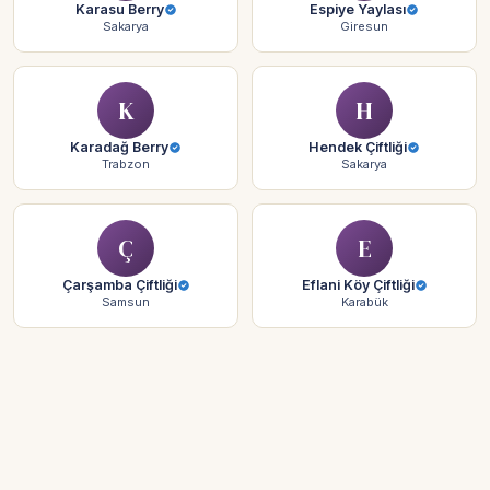
Karasu Berry
Espiye Yaylası
Sakarya
Giresun
K
H
Karadağ Berry
Hendek Çiftliği
Trabzon
Sakarya
Ç
E
Çarşamba Çiftliği
Eflani Köy Çiftliği
Samsun
Karabük