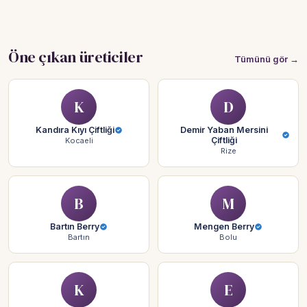
Öne çıkan üreticiler
Tümünü gör →
K
D
Kandıra Kıyı Çiftliği
Demir Yaban Mersini
Çiftliği
Kocaeli
Rize
B
M
Bartın Berry
Mengen Berry
Bartın
Bolu
K
E