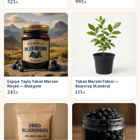
525
995
₺
₺
Espiye Yayla Yaban Mersini
Yaban Mersini Fidesi —
Reçeli — Bluegold
Bluecrop (Kandıra)
245
135
₺
₺