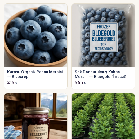
Karasu Organik Yaban Mersini
Şok Dondurulmuş Yaban
— Bluecrop
Mersini — Bluegold (İhracat)
215
565
₺
₺