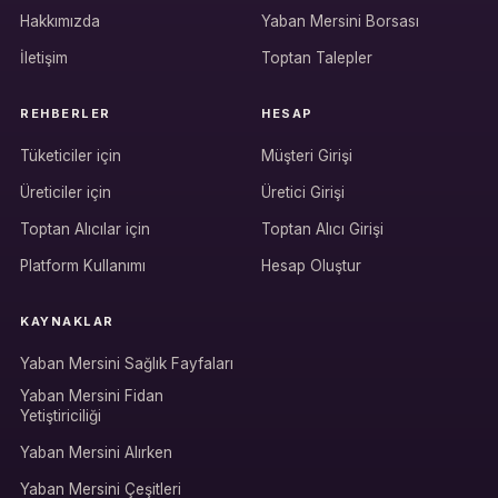
Hakkımızda
Yaban Mersini Borsası
İletişim
Toptan Talepler
REHBERLER
HESAP
Tüketiciler için
Müşteri Girişi
Üreticiler için
Üretici Girişi
Hesabına giriş yap
Toptan Alıcılar için
Toptan Alıcı Girişi
Rolüne uygun panelden devam et.
Platform Kullanımı
Hesap Oluştur
KAYNAKLAR
Bireysel müşteri hesabı
Yaban Mersini Sağlık Fayfaları
Üretici / çiftçi paneli
Yaban Mersini Fidan
Yetiştiriciliği
B2B alıcı paneli
Yaban Mersini Alırken
Yaban Mersini Çeşitleri