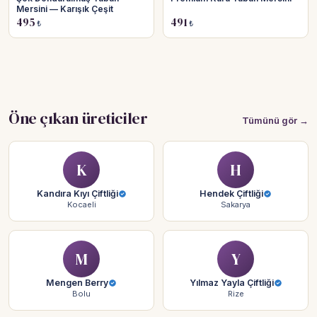
Mersini — Karışık Çeşit
495
491
₺
₺
Öne çıkan üreticiler
Tümünü gör →
K
H
Kandıra Kıyı Çiftliği
Hendek Çiftliği
Kocaeli
Sakarya
M
Y
Mengen Berry
Yılmaz Yayla Çiftliği
Bolu
Rize