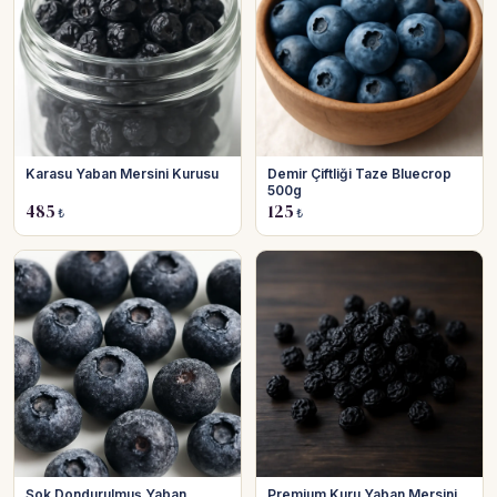
Karasu Yaban Mersini Kurusu
Demir Çiftliği Taze Bluecrop
500g
485
125
₺
₺
Şok Dondurulmuş Yaban
Premium Kuru Yaban Mersini