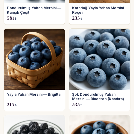
Dondurulmuş Yaban Mersini —
Karadağ Yayla Yaban Mersini
Karışık Çeşit
Reçeli
581
235
₺
₺
Yayla Yaban Mersini — Brigitta
Şok Dondurulmuş Yaban
Mersini — Bluecrop (Kandıra)
215
535
₺
₺