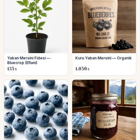
Yaban Mersini Fidesi —
Kuru Yaban Mersini — Organik
Bluecrop (Eflani)
135
1.050
₺
₺