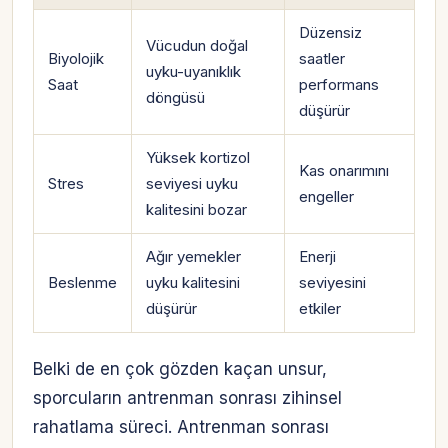
Düzensiz
Vücudun doğal
Biyolojik
saatler
uyku-uyanıklık
Saat
performans
döngüsü
düşürür
Yüksek kortizol
Kas onarımını
Stres
seviyesi uyku
engeller
kalitesini bozar
Ağır yemekler
Enerji
Beslenme
uyku kalitesini
seviyesini
düşürür
etkiler
Belki de en çok gözden kaçan unsur,
sporcuların antrenman sonrası zihinsel
rahatlama süreci. Antrenman sonrası