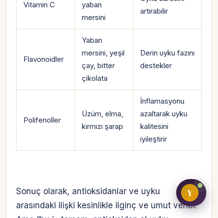
Vitamin C
yaban
artırabilir
mersini
Yaban
Bireysel müşteri hesabı
mersini, yeşil
Derin uyku fazını
Flavonoidler
Üretici / çiftçi paneli
çay, bitter
destekler
çikolata
B2B alıcı paneli
İnflamasyonu
Üzüm, elma,
azaltarak uyku
Polifenoller
kırmızı şarap
kalitesini
iyileştirir
Sonuç olarak, antioksidanlar ve uyku
Y
arasındaki ilişki kesinlikle ilginç ve umut verici.