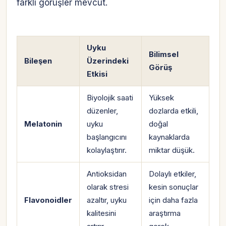
farklı görüşler mevcut.
Uyku
Bilimsel
Bileşen
Üzerindeki
Görüş
Etkisi
Biyolojik saati
Yüksek
düzenler,
dozlarda etkili,
Melatonin
uyku
doğal
başlangıcını
kaynaklarda
kolaylaştırır.
miktar düşük.
Antioksidan
Dolaylı etkiler,
olarak stresi
kesin sonuçlar
Flavonoidler
azaltır, uyku
için daha fazla
kalitesini
araştırma