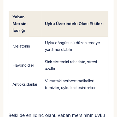
Yaban
Mersini
Uyku Üzerindeki Olası Etkileri
İçeriği
Uyku döngüsünü düzenlemeye
Melatonin
yardımcı olabilir
Sinir sistemini rahatlatır, stresi
Flavonoidler
azaltır
Vücuttaki serbest radikalleri
Antioksidanlar
temizler, uyku kalitesini artırır
Belki de en ilginç olanı, yaban mersininin uyku