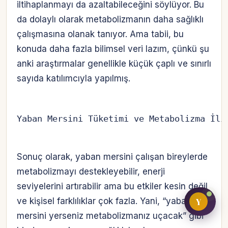
iltihaplanmayı da azaltabileceğini söylüyor. Bu
da dolaylı olarak metabolizmanın daha sağlıklı
çalışmasına olanak tanıyor. Ama tabii, bu
Bireysel müşteri hesabı
konuda daha fazla bilimsel veri lazım, çünkü şu
anki araştırmalar genellikle küçük çaplı ve sınırlı
Üretici / çiftçi paneli
sayıda katılımcıyla yapılmış.
B2B alıcı paneli
Yaban Mersini Tüketimi ve Metabolizma İli
Sonuç olarak, yaban mersini çalışan bireylerde
metabolizmayı destekleyebilir, enerji
seviyelerini artırabilir ama bu etkiler kesin değil
Y
ve kişisel farklılıklar çok fazla. Yani, “yaban
mersini yerseniz metabolizmanız uçacak” gibi