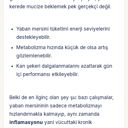
kerede mucize beklemek pek gerçekçi değil.
Yaban mersini tüketimi enerji seviyelerini
destekleyebilir.
Metabolizma hızında küçük de olsa artış
gözlemlenebilir.
Kan şekeri dalgalanmalarını azaltarak gün
içi performansı etkileyebilir.
Belki de en ilginç olan şey şu: bazı çalışmalar,
yaban mersininin sadece metabolizmayı
hızlandırmakla kalmayıp, aynı zamanda
Hesabına giriş yap
inflamasyonu
yani vücuttaki kronik
Rolüne uygun panelden devam et.