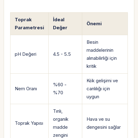
Toprak
İdeal
Önemi
Parametresi
Değer
Besin
maddelerinin
pH Değeri
4.5 - 5.5
alınabilirliği için
kritik
Kök gelişimi ve
%60 -
Nem Oranı
canlılığı için
%70
uygun
Tınlı,
organik
Hava ve su
Toprak Yapısı
madde
dengesini sağlar
zengini