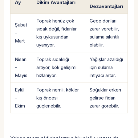
Ay
Dikim Avantajları
Dezavantajları
Toprak henüz çok
Gece donları
Şubat
sıcak değil, fidanlar
zarar verebilir,
-
kış uykusundan
sulama sıkıntılı
Mart
uyanıyor.
olabilir.
Nisan
Toprak sıcaklığı
Yağışlar azaldığı
-
artıyor, kök gelişimi
için sulama
Mayıs
hızlanıyor.
ihtiyacı artar.
Eylül
Toprak nemli, kökler
Soğuklar erken
-
kış öncesi
gelirse fidan
Ekim
güçlenebilir.
zarar görebilir.