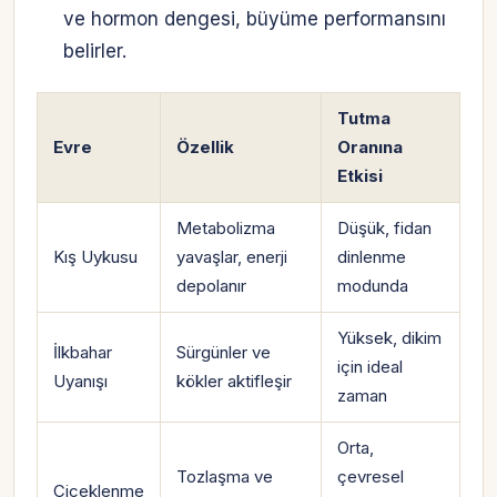
ve hormon dengesi, büyüme performansını
belirler.
Tutma
Evre
Özellik
Oranına
Etkisi
Metabolizma
Düşük, fidan
Kış Uykusu
yavaşlar, enerji
dinlenme
depolanır
modunda
Yüksek, dikim
İlkbahar
Sürgünler ve
için ideal
Uyanışı
kökler aktifleşir
zaman
Orta,
Tozlaşma ve
çevresel
Çiçeklenme