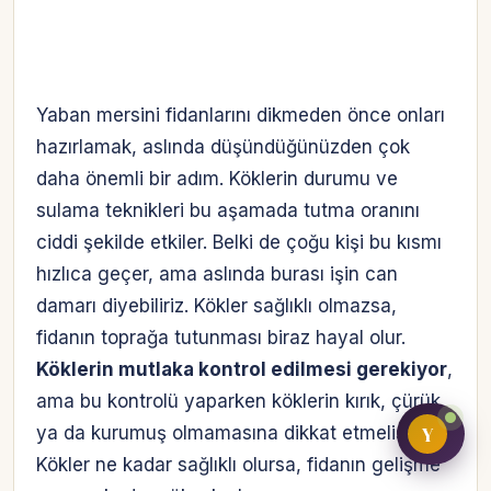
Bireysel müşteri hesabı
Yaban mersini fidanlarını dikmeden önce onları
Üretici / çiftçi paneli
hazırlamak, aslında düşündüğünüzden çok
daha önemli bir adım. Köklerin durumu ve
B2B alıcı paneli
sulama teknikleri bu aşamada tutma oranını
ciddi şekilde etkiler. Belki de çoğu kişi bu kısmı
hızlıca geçer, ama aslında burası işin can
damarı diyebiliriz. Kökler sağlıklı olmazsa,
fidanın toprağa tutunması biraz hayal olur.
Köklerin mutlaka kontrol edilmesi gerekiyor
,
ama bu kontrolü yaparken köklerin kırık, çürük
Y
ya da kurumuş olmamasına dikkat etmelisiniz.
Kökler ne kadar sağlıklı olursa, fidanın gelişme