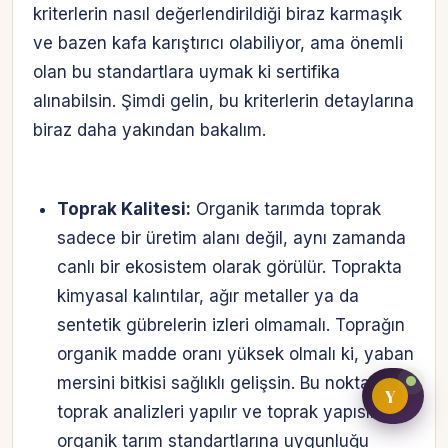
kriterlerin nasıl değerlendirildiği biraz karmaşık
ve bazen kafa karıştırıcı olabiliyor, ama önemli
olan bu standartlara uymak ki sertifika
Bireysel müşteri hesabı
alınabilsin. Şimdi gelin, bu kriterlerin detaylarına
biraz daha yakından bakalım.
Üretici / çiftçi paneli
B2B alıcı paneli
Toprak Kalitesi:
Organik tarımda toprak
sadece bir üretim alanı değil, aynı zamanda
canlı bir ekosistem olarak görülür. Toprakta
kimyasal kalıntılar, ağır metaller ya da
sentetik gübrelerin izleri olmamalı. Toprağın
organik madde oranı yüksek olmalı ki, yaban
mersini bitkisi sağlıklı gelişsin. Bu noktada,
Y
toprak analizleri yapılır ve toprak yapısının
organik tarım standartlarına uygunluğu