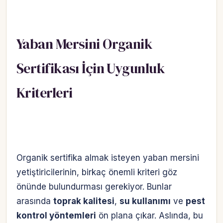
Yaban Mersini Organik
Sertifikası İçin Uygunluk
Kriterleri
Organik sertifika almak isteyen yaban mersini
yetiştiricilerinin, birkaç önemli kriteri göz
önünde bulundurması gerekiyor. Bunlar
arasında
toprak kalitesi
,
su kullanımı
ve
pest
Hesabına giriş yap
kontrol yöntemleri
ön plana çıkar. Aslında, bu
Rolüne uygun panelden devam et.