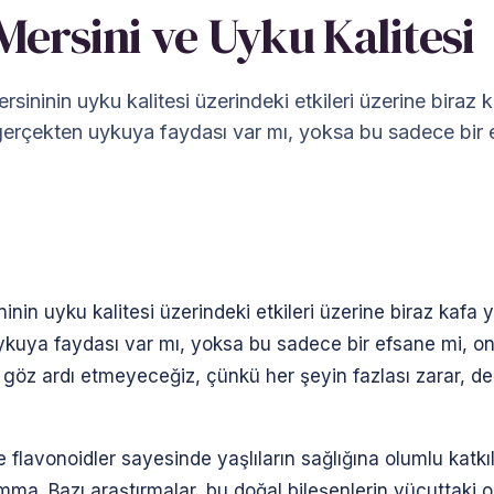
Mersini ve Uyku Kalitesi
sininin uyku kalitesi üzerindeki etkileri üzerine biraz k
gerçekten uykuya faydası var mı, yoksa bu sadece bir 
nin uyku kalitesi üzerindeki etkileri üzerine biraz kafa yo
kuya faydası var mı, yoksa bu sadece bir efsane mi, onu
e göz ardı etmeyeceğiz, çünkü her şeyin fazlası zarar, de
e flavonoidler sayesinde yaşlıların sağlığına olumlu katkı
mma. Bazı araştırmalar, bu doğal bileşenlerin vücuttaki ok