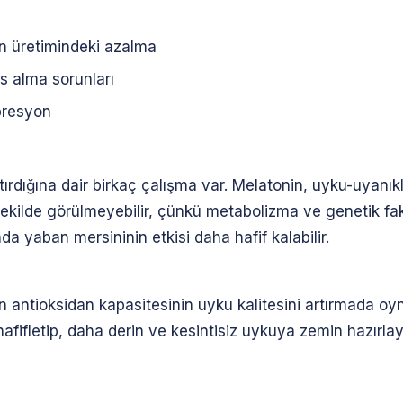
n üretimindeki azalma
es alma sorunları
presyon
tırdığına dair birkaç çalışma var. Melatonin, uyku-uyanı
kilde görülmeyebilir, çünkü metabolizma ve genetik faktör
nda yaban mersininin etkisi daha hafif kalabilir.
n antioksidan kapasitesinin uyku kalitesini artırmada oyna
hafifletip, daha derin ve kesintisiz uykuya zemin hazırla