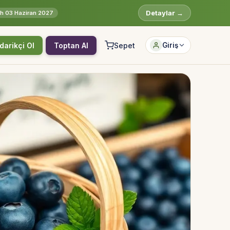
Detaylar →
rih 03 Haziran 2027
darikçi Ol
Toptan Al
Sepet
Giriş
Hesabına giriş yap
Rolüne uygun panelden devam et.
Bireysel müşteri hesabı
Üretici / çiftçi paneli
B2B alıcı paneli