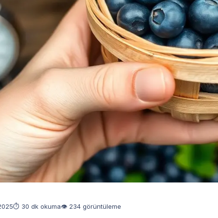
 2025
⏱ 30 dk okuma
👁 234 görüntüleme