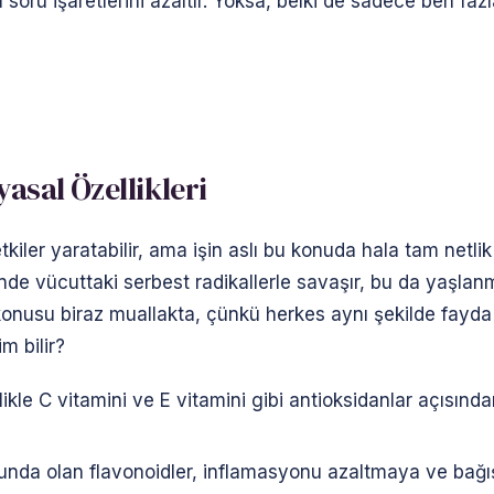
soru işaretlerini azaltır. Yoksa, belki de sadece ben fazl
asal Özellikleri
etkiler yaratabilir, ama işin aslı bu konuda hala tam netli
de vücuttaki serbest radikallerle savaşır, bu da yaşlanma
konusu biraz muallakta, çünkü herkes aynı şekilde fayda
m bilir?
ikle C vitamini ve E vitamini gibi antioksidanlar açısında
ubunda olan flavonoidler, inflamasyonu azaltmaya ve bağı