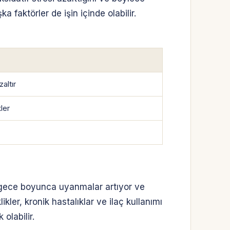
 faktörler de işin içinde olabilir.
altır
ler
 gece boyunca uyanmalar artıyor ve
ler, kronik hastalıklar ve ilaç kullanımı
olabilir.