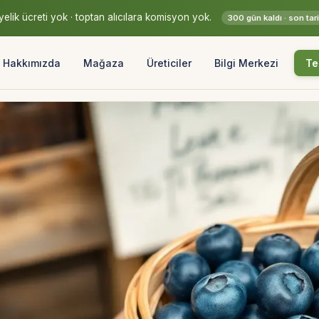
elik ücreti yok · toptan alıcılara komisyon yok.
300 gün kaldı · son ta
Hakkımızda
Mağaza
Üreticiler
Bilgi Merkezi
Te