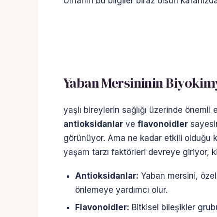
Umarım bu bilgiler biraz olsun kafanızda 
Yaban Mersininin Biyokimy
yaşlı bireylerin sağlığı üzerinde önemli 
antioksidanlar
ve
flavonoidler
sayesin
görünüyor. Ama ne kadar etkili olduğu 
yaşam tarzı faktörleri devreye giriyor, ki
Antioksidanlar:
Yaban mersini, özell
önlemeye yardımcı olur.
Flavonoidler:
Bitkisel bileşikler gr