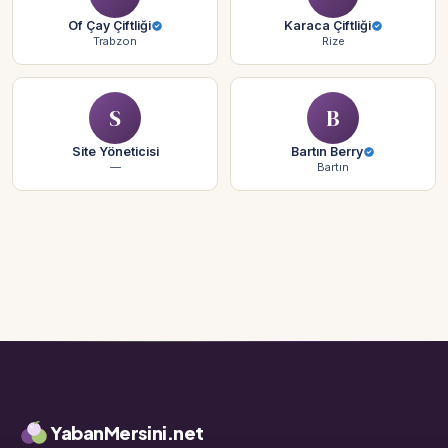
Of Çay Çiftliği
Karaca Çiftliği
Trabzon
Rize
S
B
Site Yöneticisi
Bartın Berry
—
Bartın
YabanMersini.net