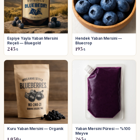
Espiye Yayla Yaban Mersini
Hendek Yaban Mersini —
Reçeli — Bluegold
Bluecrop
245
195
₺
₺
Kuru Yaban Mersini — Organik
Yaban Mersini Püresi — %100
Meyve
1.050
265
₺
₺