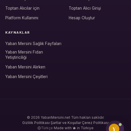
Hesabına giriş yap
Toptan Alıcılar için
Toptan Alıcı Girişi
Rolüne uygun panelden devam et.
Platform Kullanımı
Hesap Oluştur
KAYNAKLAR
Bireysel müşteri hesabı
Yaban Mersini Sağlık Fayfaları
Üretici / çiftçi paneli
Yaban Mersini Fidan
Yetiştiriciliği
B2B alıcı paneli
Yaban Mersini Alırken
Yaban Mersini Çeşitleri
© 2026 YabanMersini.net
·
Tüm hakları saklıdır.
Gizlilik Politikası
·
Şartlar ve Koşullar
·
Çerez Politikası
Y
Türkçe
·
Made with 🫐 in Türkiye