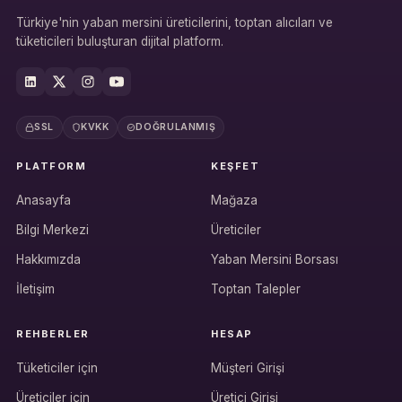
Türkiye'nin yaban mersini üreticilerini, toptan alıcıları ve
tüketicileri buluşturan dijital platform.
SSL
KVKK
DOĞRULANMIŞ
PLATFORM
KEŞFET
Anasayfa
Mağaza
Bilgi Merkezi
Üreticiler
Hakkımızda
Yaban Mersini Borsası
İletişim
Toptan Talepler
REHBERLER
HESAP
Tüketiciler için
Müşteri Girişi
Üreticiler için
Üretici Girişi