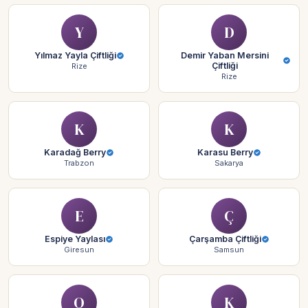
Y
D
Yılmaz Yayla Çiftliği
Demir Yaban Mersini
Çiftliği
Rize
Rize
K
K
Karadağ Berry
Karasu Berry
Trabzon
Sakarya
E
Ç
Espiye Yaylası
Çarşamba Çiftliği
Giresun
Samsun
O
K