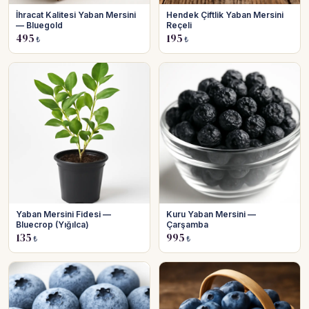
İhracat Kalitesi Yaban Mersini
Hendek Çiftlik Yaban Mersini
— Bluegold
Reçeli
495
195
₺
₺
Yaban Mersini Fidesi —
Kuru Yaban Mersini —
Bluecrop (Yığılca)
Çarşamba
135
995
₺
₺