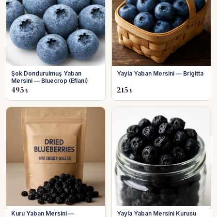
Şok Dondurulmuş Yaban
Yayla Yaban Mersini — Brigitta
Mersini — Bluecrop (Eflani)
495
215
₺
₺
Kuru Yaban Mersini —
Yayla Yaban Mersini Kurusu