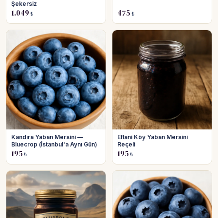
Şekersiz
1.049
475
₺
₺
Kandıra Yaban Mersini —
Eflani Köy Yaban Mersini
Bluecrop (İstanbul'a Aynı Gün)
Reçeli
195
195
₺
₺