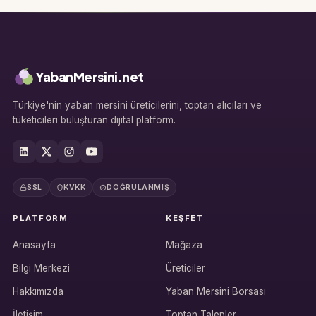
YabanMersini.net
Türkiye'nin yaban mersini üreticilerini, toptan alıcıları ve
tüketicileri buluşturan dijital platform.
Hesabına giriş yap
Rolüne uygun panelden devam et.
SSL
KVKK
DOĞRULANMIŞ
Bireysel müşteri hesabı
PLATFORM
KEŞFET
Üretici / çiftçi paneli
Anasayfa
Mağaza
Bilgi Merkezi
Üreticiler
B2B alıcı paneli
Hakkımızda
Yaban Mersini Borsası
İletişim
Toptan Talepler