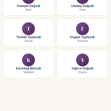
Hemşin Doğa
Ulubey Doğa
Rize
Ordu
T
E
Türkeli Yaylası
Espiye Yaylası
Sinop
Giresun
K
Y
Karadağ Berry
Yığılca Doğa
Trabzon
Düzce