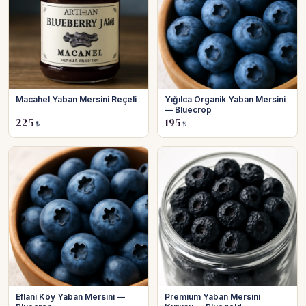
Macahel Yaban Mersini Reçeli
Yığılca Organik Yaban Mersini
— Bluecrop
225
195
₺
₺
Eflani Köy Yaban Mersini —
Premium Yaban Mersini