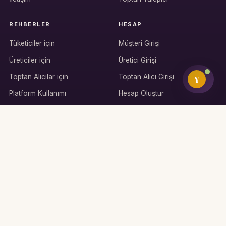
REHBERLER
HESAP
Tüketiciler için
Müşteri Girişi
Üreticiler için
Üretici Girişi
Toptan Alıcılar için
Toptan Alıcı Girişi
Y
Platform Kullanımı
Hesap Oluştur
KAYNAKLAR
Yaban Mersini Sağlık Fayfaları
Yaban Mersini Fidan
Yetiştiriciliği
Yaban Mersini Alırken
Yaban Mersini Çeşitleri