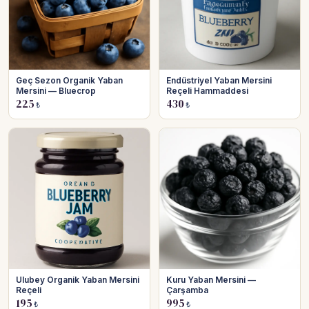
Geç Sezon Organik Yaban
Endüstriyel Yaban Mersini
Mersini — Bluecrop
Reçeli Hammaddesi
225
430
₺
₺
Ulubey Organik Yaban Mersini
Kuru Yaban Mersini —
Reçeli
Çarşamba
195
995
₺
₺