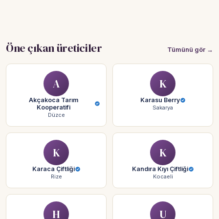
Öne çıkan üreticiler
Tümünü gör →
A
K
Akçakoca Tarım
Karasu Berry
Kooperatifi
Sakarya
Düzce
K
K
Karaca Çiftliği
Kandıra Kıyı Çiftliği
Rize
Kocaeli
H
U