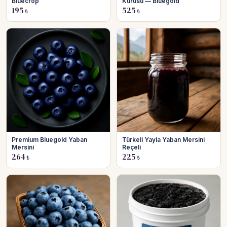
Bluecrop
Kurusu — Bluegold
195
525
₺
₺
Premium Bluegold Yaban
Türkeli Yayla Yaban Mersini
Mersini
Reçeli
264
225
₺
₺