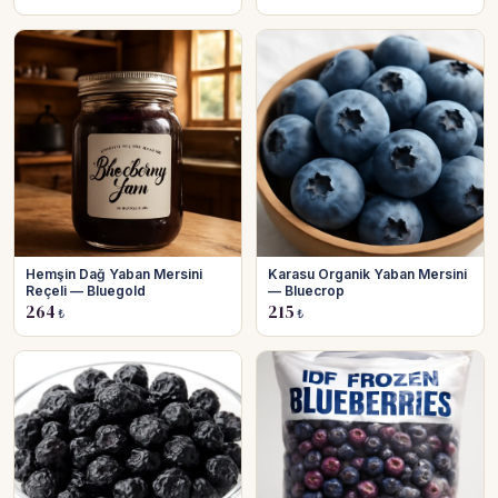
Hemşin Dağ Yaban Mersini
Karasu Organik Yaban Mersini
Reçeli — Bluegold
— Bluecrop
264
215
₺
₺