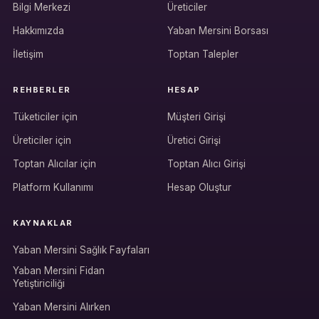
Bilgi Merkezi
Üreticiler
Hakkımızda
Yaban Mersini Borsası
İletişim
Toptan Talepler
REHBERLER
HESAP
Tüketiciler için
Müşteri Girişi
Üreticiler için
Üretici Girişi
Hesabına giriş yap
Toptan Alıcılar için
Toptan Alıcı Girişi
Rolüne uygun panelden devam et.
Platform Kullanımı
Hesap Oluştur
KAYNAKLAR
Bireysel müşteri hesabı
Yaban Mersini Sağlık Fayfaları
Üretici / çiftçi paneli
Yaban Mersini Fidan
Yetiştiriciliği
B2B alıcı paneli
Yaban Mersini Alırken