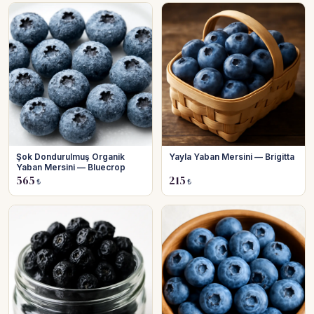
Şok Dondurulmuş Organik
Yayla Yaban Mersini — Brigitta
Yaban Mersini — Bluecrop
565
215
₺
₺