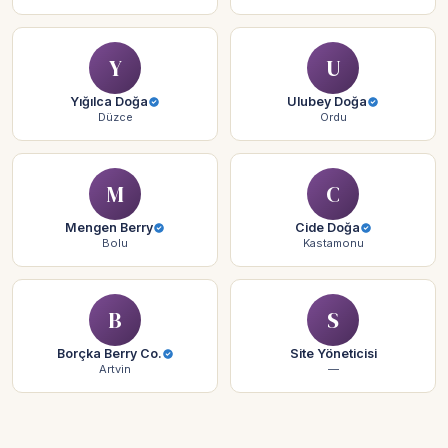
Y
U
Yığılca Doğa
Ulubey Doğa
Düzce
Ordu
M
C
Mengen Berry
Cide Doğa
Bolu
Kastamonu
B
S
Borçka Berry Co.
Site Yöneticisi
Artvin
—