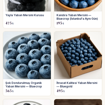
Yayla Yaban Mersini Kurusu
Kandıra Yaban Mersini —
Bluecrop (İstanbul'a Aynı Gün)
475
195
₺
₺
Şok Dondurulmuş Organik
İhracat Kalitesi Yaban Mersini
Yaban Mersini — Bluecrop
— Bluegold
565
495
₺
₺