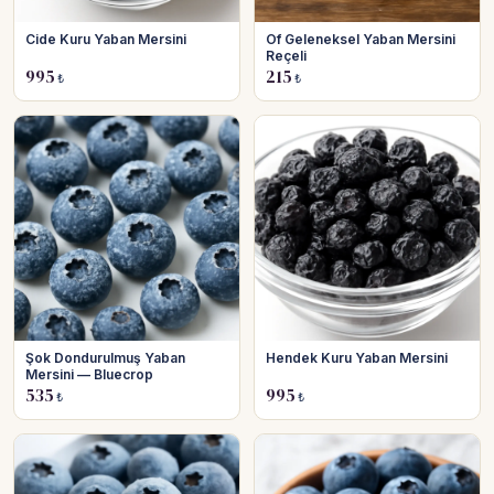
Cide Kuru Yaban Mersini
Of Geleneksel Yaban Mersini
Reçeli
995
215
₺
₺
Şok Dondurulmuş Yaban
Hendek Kuru Yaban Mersini
Mersini — Bluecrop
535
995
₺
₺