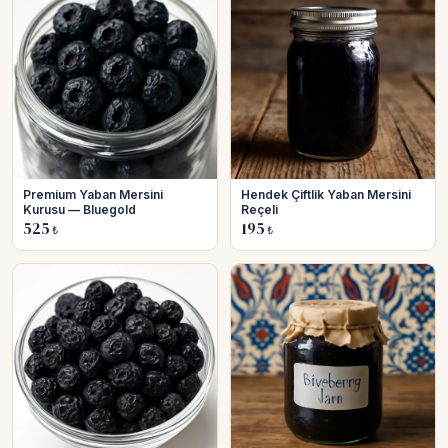
Premium Yaban Mersini
Hendek Çiftlik Yaban Mersini
Kurusu — Bluegold
Reçeli
525
195
₺
₺