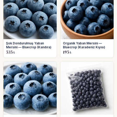
Şok Dondurulmuş Yaban
Organik Yaban Mersini —
Mersini — Bluecrop (Kandıra)
Bluecrop (Karadeniz Kıyısı)
535
195
₺
₺