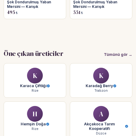
Şok Dondurulmuş Yaban
Şok Dondurulmuş Yaban
Mersini — Karışık
Mersini — Karışık
495
551
₺
₺
Öne çıkan üreticiler
Tümünü gör →
K
K
Karaca Çiftliği
Karadağ Berry
Rize
Trabzon
H
A
Hemşin Doğa
Akçakoca Tarım
Kooperatifi
Rize
Düzce