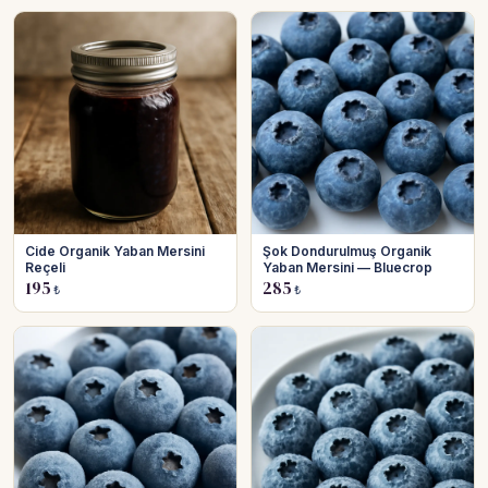
Cide Organik Yaban Mersini
Şok Dondurulmuş Organik
Reçeli
Yaban Mersini — Bluecrop
195
285
₺
₺