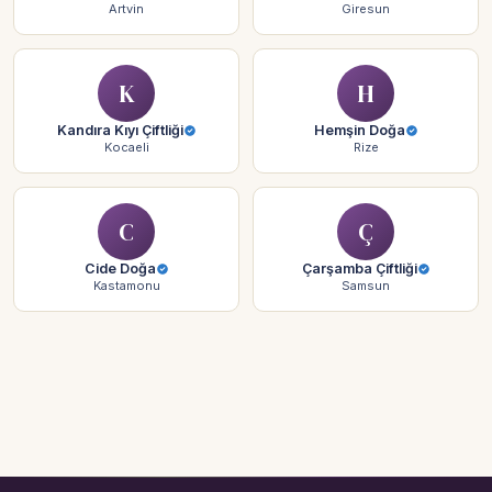
Artvin
Giresun
K
H
Kandıra Kıyı Çiftliği
Hemşin Doğa
Kocaeli
Rize
C
Ç
Cide Doğa
Çarşamba Çiftliği
Kastamonu
Samsun