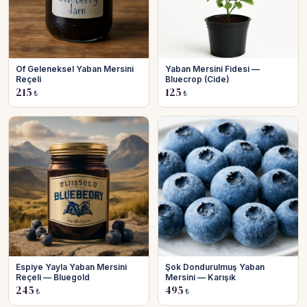
Of Geleneksel Yaban Mersini
Yaban Mersini Fidesi —
Reçeli
Bluecrop (Cide)
215
125
₺
₺
Espiye Yayla Yaban Mersini
Şok Dondurulmuş Yaban
Reçeli — Bluegold
Mersini — Karışık
245
495
₺
₺