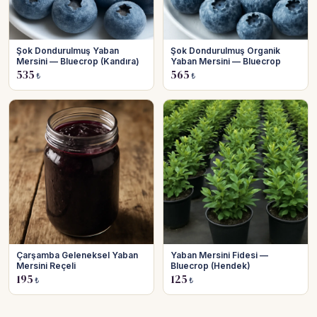
Şok Dondurulmuş Yaban
Şok Dondurulmuş Organik
Mersini — Bluecrop (Kandıra)
Yaban Mersini — Bluecrop
535
565
₺
₺
Çarşamba Geleneksel Yaban
Yaban Mersini Fidesi —
Mersini Reçeli
Bluecrop (Hendek)
195
125
₺
₺