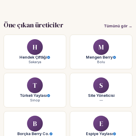
Öne çıkan üreticiler
Tümünü gör →
H
M
Hendek Çiftliği
Mengen Berry
Sakarya
Bolu
T
S
Türkeli Yaylası
Site Yöneticisi
Sinop
—
B
E
Borçka Berry Co.
Espiye Yaylası