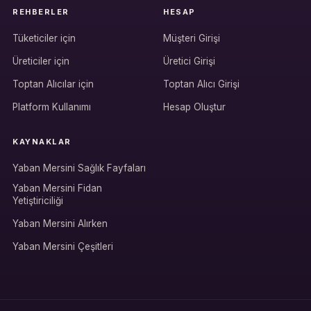
REHBERLER
HESAP
Tüketiciler için
Müşteri Girişi
Üreticiler için
Üretici Girişi
Hesabına giriş yap
Toptan Alıcılar için
Toptan Alıcı Girişi
Rolüne uygun panelden devam et.
Platform Kullanımı
Hesap Oluştur
KAYNAKLAR
Bireysel müşteri hesabı
Yaban Mersini Sağlık Fayfaları
Üretici / çiftçi paneli
Yaban Mersini Fidan
Yetiştiriciliği
B2B alıcı paneli
Yaban Mersini Alırken
Yaban Mersini Çeşitleri