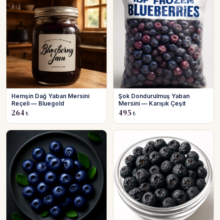
Hemşin Dağ Yaban Mersini
Şok Dondurulmuş Yaban
Reçeli — Bluegold
Mersini — Karışık Çeşit
264
495
₺
₺