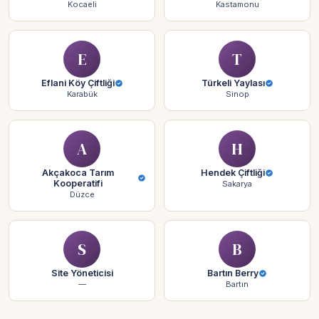
Kocaeli
Kastamonu
E
T
Eflani Köy Çiftliği
Türkeli Yaylası
Karabük
Sinop
A
H
Akçakoca Tarım
Hendek Çiftliği
Kooperatifi
Sakarya
Düzce
S
B
Site Yöneticisi
Bartın Berry
—
Bartın