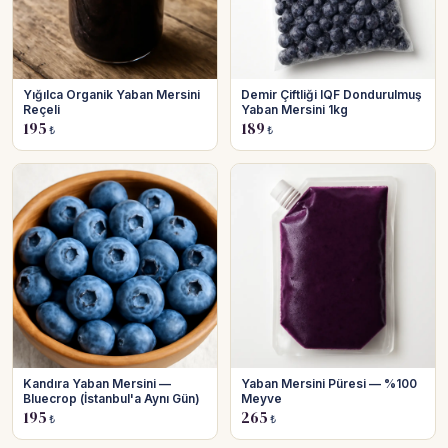
Yığılca Organik Yaban Mersini
Demir Çiftliği IQF Dondurulmuş
Reçeli
Yaban Mersini 1kg
195
189
₺
₺
Kandıra Yaban Mersini —
Yaban Mersini Püresi — %100
Bluecrop (İstanbul'a Aynı Gün)
Meyve
195
265
₺
₺