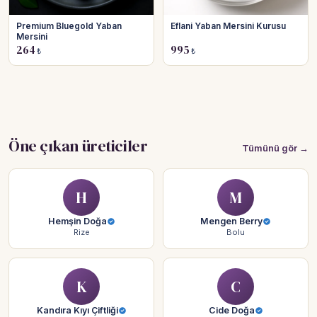
Premium Bluegold Yaban
Eflani Yaban Mersini Kurusu
Mersini
264
995
₺
₺
Öne çıkan üreticiler
Tümünü gör →
H
M
Hemşin Doğa
Mengen Berry
Rize
Bolu
K
C
Kandıra Kıyı Çiftliği
Cide Doğa