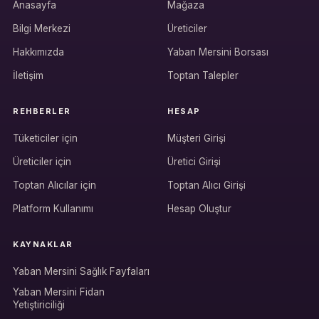
Anasayfa
Mağaza
Bilgi Merkezi
Üreticiler
Hakkımızda
Yaban Mersini Borsası
İletişim
Toptan Talepler
REHBERLER
HESAP
Tüketiciler için
Müşteri Girişi
Üreticiler için
Üretici Girişi
Hesabına giriş yap
Toptan Alıcılar için
Toptan Alıcı Girişi
Rolüne uygun panelden devam et.
Platform Kullanımı
Hesap Oluştur
KAYNAKLAR
Bireysel müşteri hesabı
Yaban Mersini Sağlık Fayfaları
Üretici / çiftçi paneli
Yaban Mersini Fidan
Yetiştiriciliği