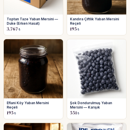
Toptan Taze Yaban Mersini —
Kandıra Çiftlik Yaban Mersini
Duke (Erken Hasat)
Reçeli
3.767
195
₺
₺
Eflani Köy Yaban Mersini
Şok Dondurulmuş Yaban
Reçeli
Mersini — Karışık
195
551
₺
₺