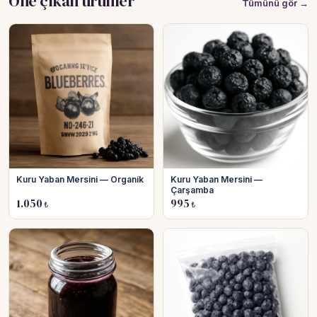
Öne çıkan ürünler
Tümünü gör →
Kuru Yaban Mersini — Organik
Kuru Yaban Mersini —
Çarşamba
1.050
995
₺
₺