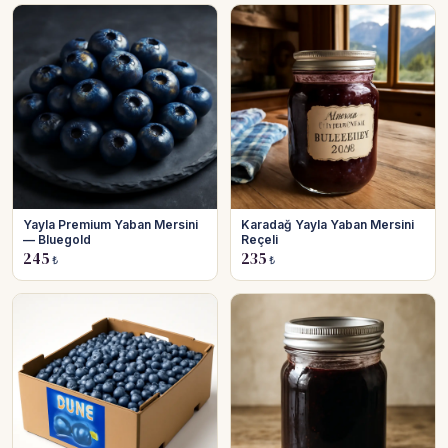
Yayla Premium Yaban Mersini
Karadağ Yayla Yaban Mersini
— Bluegold
Reçeli
245
235
₺
₺