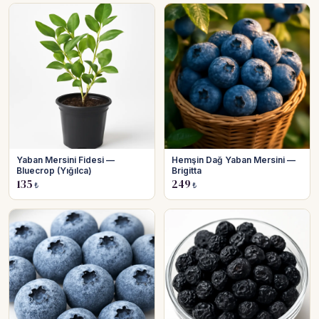
Yaban Mersini Fidesi —
Hemşin Dağ Yaban Mersini —
Bluecrop (Yığılca)
Brigitta
135
249
₺
₺