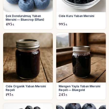
Şok Dondurulmuş Yaban
Cide Kuru Yaban Mersini
Mersini — Bluecrop (Eflani)
495
995
₺
₺
Cide Organik Yaban Mersini
Mengen Yayla Yaban Mersini
Reçeli
Reçeli — Bluegold
195
245
₺
₺