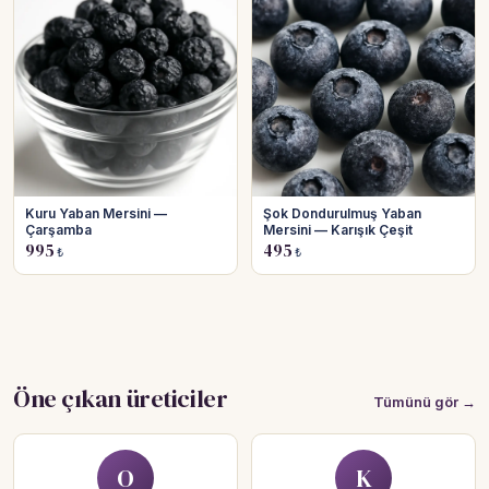
Kuru Yaban Mersini —
Şok Dondurulmuş Yaban
Çarşamba
Mersini — Karışık Çeşit
995
495
₺
₺
Öne çıkan üreticiler
Tümünü gör →
O
K