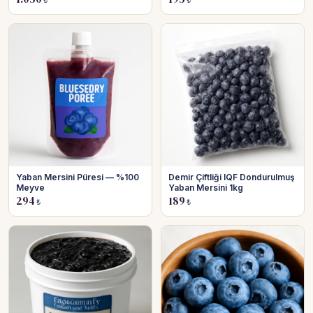
₺
₺
Yaban Mersini Püresi — %100
Demir Çiftliği IQF Dondurulmuş
Meyve
Yaban Mersini 1kg
294
189
₺
₺