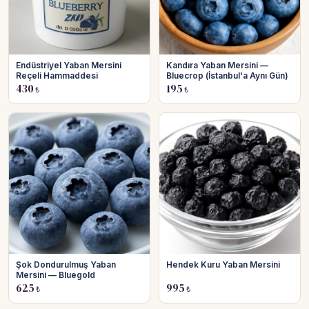
Endüstriyel Yaban Mersini
Kandıra Yaban Mersini —
Reçeli Hammaddesi
Bluecrop (İstanbul'a Aynı Gün)
430
195
₺
₺
Şok Dondurulmuş Yaban
Hendek Kuru Yaban Mersini
Mersini — Bluegold
625
995
₺
₺