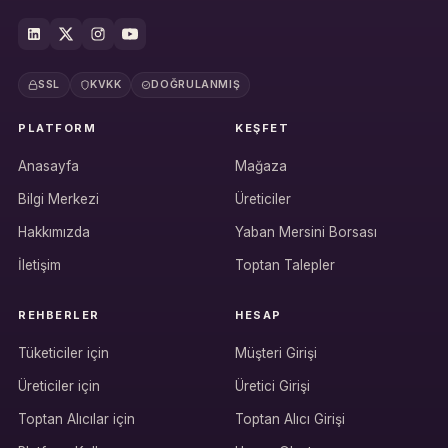
SSL
KVKK
DOĞRULANMIŞ
PLATFORM
KEŞFET
Anasayfa
Mağaza
Bilgi Merkezi
Üreticiler
Hakkımızda
Yaban Mersini Borsası
İletişim
Toptan Talepler
REHBERLER
HESAP
Tüketiciler için
Müşteri Girişi
Üreticiler için
Üretici Girişi
Hesabına giriş yap
Toptan Alıcılar için
Toptan Alıcı Girişi
Rolüne uygun panelden devam et.