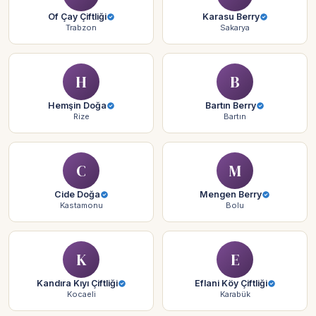
Of Çay Çiftliği
Karasu Berry
Trabzon
Sakarya
H
B
Hemşin Doğa
Bartın Berry
Rize
Bartın
C
M
Cide Doğa
Mengen Berry
Kastamonu
Bolu
K
E
Kandıra Kıyı Çiftliği
Eflani Köy Çiftliği
Kocaeli
Karabük