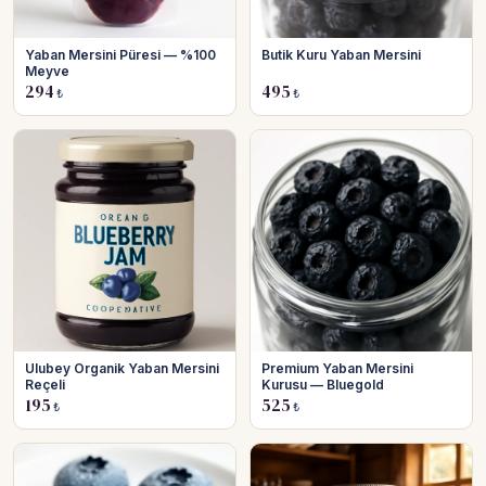
Yaban Mersini Püresi — %100
Butik Kuru Yaban Mersini
Meyve
294
495
₺
₺
Ulubey Organik Yaban Mersini
Premium Yaban Mersini
Reçeli
Kurusu — Bluegold
195
525
₺
₺