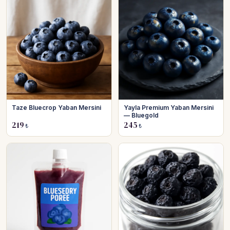
Taze Bluecrop Yaban Mersini
Yayla Premium Yaban Mersini
— Bluegold
219
245
₺
₺