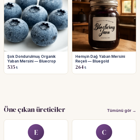
Şok Dondurulmuş Organik
Hemşin Dağ Yaban Mersini
Yaban Mersini — Bluecrop
Reçeli — Bluegold
535
264
₺
₺
Öne çıkan üreticiler
Tümünü gör →
E
C