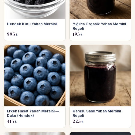
Hendek Kuru Yaban Mersini
Yığılca Organik Yaban Mersini
Reçeli
995
195
₺
₺
Erken Hasat Yaban Mersini —
Karasu Sahil Yaban Mersini
Duke (Hendek)
Reçeli
415
225
₺
₺