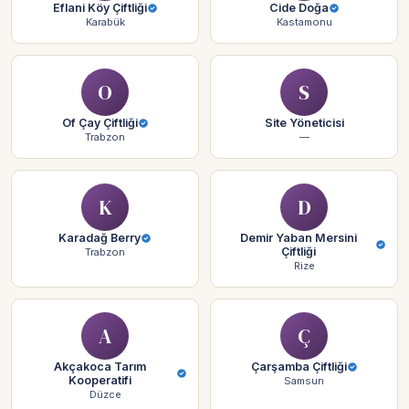
Eflani Köy Çiftliği
Cide Doğa
Karabük
Kastamonu
O
S
Of Çay Çiftliği
Site Yöneticisi
Trabzon
—
K
D
Karadağ Berry
Demir Yaban Mersini
Çiftliği
Trabzon
Rize
A
Ç
Akçakoca Tarım
Çarşamba Çiftliği
Kooperatifi
Samsun
Düzce