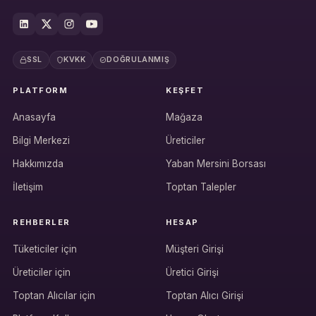
SSL
KVKK
DOĞRULANMIŞ
PLATFORM
KEŞFET
Anasayfa
Mağaza
Bilgi Merkezi
Üreticiler
Hakkımızda
Yaban Mersini Borsası
İletişim
Toptan Talepler
REHBERLER
HESAP
Tüketiciler için
Müşteri Girişi
Üreticiler için
Üretici Girişi
Hesabına giriş yap
Toptan Alıcılar için
Toptan Alıcı Girişi
Rolüne uygun panelden devam et.