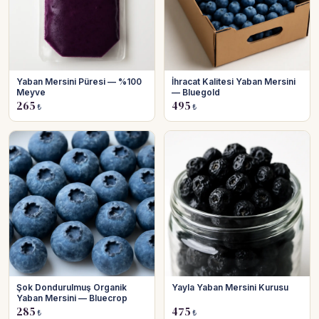
Yaban Mersini Püresi — %100
İhracat Kalitesi Yaban Mersini
Meyve
— Bluegold
265
495
₺
₺
Şok Dondurulmuş Organik
Yayla Yaban Mersini Kurusu
Yaban Mersini — Bluecrop
285
475
₺
₺