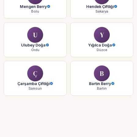
Mengen Berry
Hendek Çiftliği
Bolu
Sakarya
U
Y
Ulubey Doğa
Yığılca Doğa
Ordu
Düzce
Ç
B
Çarşamba Çiftliği
Bartın Berry
Samsun
Bartın