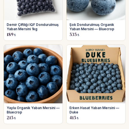
Demir Çiftliği IQF Dondurulmuş
Şok Dondurulmuş Organik
Yaban Mersini 1kg
Yaban Mersini — Bluecrop
189
535
₺
₺
Yayla Organik Yaban Mersini —
Erken Hasat Yaban Mersini —
Bluecrop
Duke
215
415
₺
₺