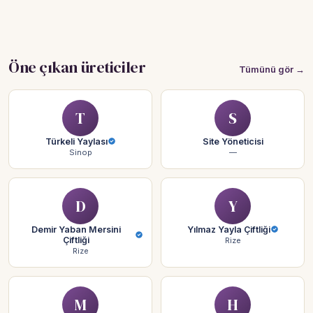
Öne çıkan üreticiler
Tümünü gör →
T
S
Türkeli Yaylası
Site Yöneticisi
Sinop
—
D
Y
Demir Yaban Mersini
Yılmaz Yayla Çiftliği
Çiftliği
Rize
Rize
M
H