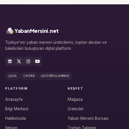
YabanMersini.net
Türkiye'nin yaban mersini üreticilerini, toptan alıcıları ve
tüketicileri buluşturan dijital platform.
SSL
KVKK
DOĞRULANMIŞ
PLATFORM
KEŞFET
Anasayfa
Mağaza
Bilgi Merkezi
Üreticiler
Hakkımızda
Yaban Mersini Borsası
İletişim
Toptan Talepler