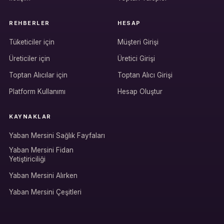
REHBERLER
HESAP
Tüketiciler için
Müşteri Girişi
Üreticiler için
Üretici Girişi
Hesabına giriş yap
Toptan Alıcılar için
Toptan Alıcı Girişi
Rolüne uygun panelden devam et.
Platform Kullanımı
Hesap Oluştur
KAYNAKLAR
Bireysel müşteri hesabı
Yaban Mersini Sağlık Fayfaları
Üretici / çiftçi paneli
Yaban Mersini Fidan
Yetiştiriciliği
B2B alıcı paneli
Yaban Mersini Alırken
Yaban Mersini Çeşitleri