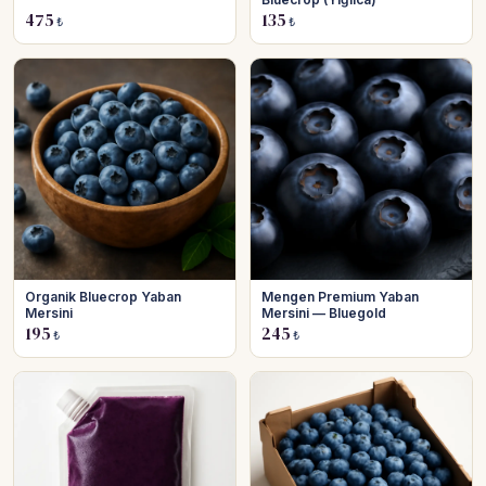
475
135
₺
₺
Organik Bluecrop Yaban
Mengen Premium Yaban
Mersini
Mersini — Bluegold
195
245
₺
₺