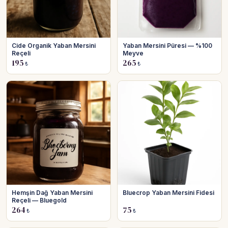
Cide Organik Yaban Mersini
Yaban Mersini Püresi — %100
Reçeli
Meyve
195
265
₺
₺
Hemşin Dağ Yaban Mersini
Bluecrop Yaban Mersini Fidesi
Reçeli — Bluegold
264
75
₺
₺