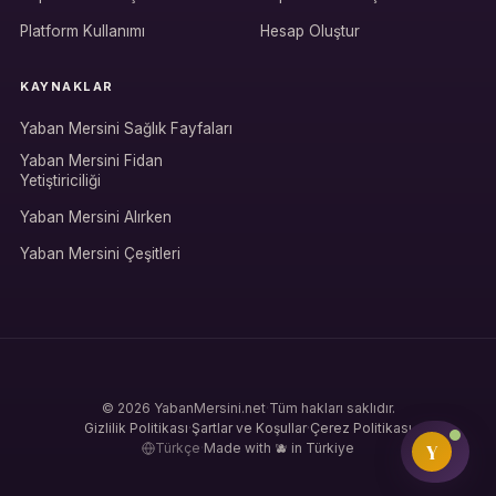
Rolüne uygun panelden devam et.
Platform Kullanımı
Hesap Oluştur
KAYNAKLAR
Bireysel müşteri hesabı
Yaban Mersini Sağlık Fayfaları
Üretici / çiftçi paneli
Yaban Mersini Fidan
Yetiştiriciliği
B2B alıcı paneli
Yaban Mersini Alırken
Yaban Mersini Çeşitleri
© 2026 YabanMersini.net
·
Tüm hakları saklıdır.
Gizlilik Politikası
·
Şartlar ve Koşullar
·
Çerez Politikası
Y
Türkçe
·
Made with 🫐 in Türkiye