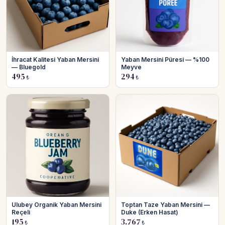
İhracat Kalitesi Yaban Mersini
Yaban Mersini Püresi — %100
— Bluegold
Meyve
495
294
₺
₺
Ulubey Organik Yaban Mersini
Toptan Taze Yaban Mersini —
Reçeli
Duke (Erken Hasat)
195
3.767
₺
₺