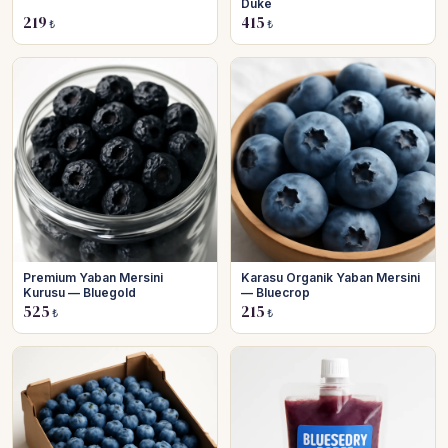
Duke
219
415
₺
₺
Premium Yaban Mersini
Karasu Organik Yaban Mersini
Kurusu — Bluegold
— Bluecrop
525
215
₺
₺