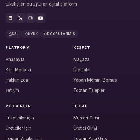
tüketicileri buluşturan dijital platform.
SSL
KVKK
DOĞRULANMIŞ
PLATFORM
KEŞFET
Anasayfa
Mağaza
Bilgi Merkezi
Üreticiler
Hakkımızda
Yaban Mersini Borsası
İletişim
Toptan Talepler
REHBERLER
HESAP
Tüketiciler için
Müşteri Girişi
Üreticiler için
Üretici Girişi
Hesabına giriş yap
Toptan Alıcılar için
Toptan Alıcı Girişi