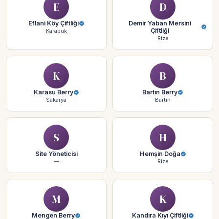
E
D
Eflani Köy Çiftliği
Demir Yaban Mersini
Çiftliği
Karabük
Rize
K
B
Karasu Berry
Bartın Berry
Sakarya
Bartın
S
H
Site Yöneticisi
Hemşin Doğa
—
Rize
M
K
Mengen Berry
Kandıra Kıyı Çiftliği