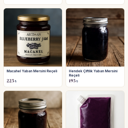
Macahel Yaban Mersini Reçeli
Hendek Çiftlik Yaban Mersini
Reçeli
225
195
₺
₺