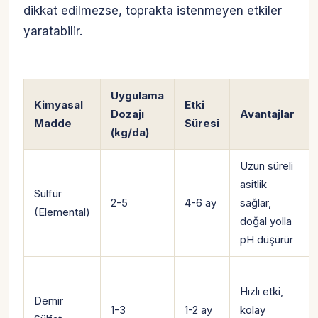
dikkat edilmezse, toprakta istenmeyen etkiler
yaratabilir.
Uygulama
Kimyasal
Etki
Dozajı
Avantajlar
Madde
Süresi
(kg/da)
Uzun süreli
asitlik
Sülfür
2-5
4-6 ay
sağlar,
(Elemental)
doğal yolla
pH düşürür
Hızlı etki,
Demir
1-3
1-2 ay
kolay