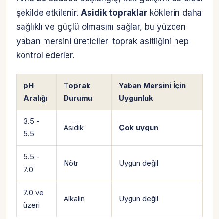
şekilde etkilenir.
Asidik topraklar
köklerin daha
sağlıklı ve güçlü olmasını sağlar, bu yüzden
yaban mersini üreticileri toprak asitliğini hep
kontrol ederler.
pH
Toprak
Yaban Mersini İçin
Aralığı
Durumu
Uygunluk
3.5 -
Asidik
Çok uygun
5.5
5.5 -
Nötr
Uygun değil
7.0
7.0 ve
Alkalin
Uygun değil
üzeri