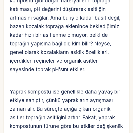
kompostu gibi doğal materyallerin toprağa
katılması, pH değerini düşürerek asitliğin
artmasını sağlar. Ama bu iş o kadar basit değil,
bazen kozalak toprağa eklenince beklediğimiz
kadar hızlı bir asitlenme olmuyor, belki de
toprağın yapısına bağlıdır, kim bilir? Neyse,
genel olarak kozalakların asidik özellikleri,
içerdikleri reçineler ve organik asitler
sayesinde toprak pH'sını etkiler.
Yaprak kompostu ise genellikle daha yavaş bir
etkiye sahiptir, çünkü yaprakların ayrışması
zaman alır. Bu süreçte açığa çıkan organik
asitler toprağın asitliğini artırır. Fakat, yaprak
kompostunun türüne göre bu etkiler değişkenlik
Hesabına giriş yap
Rolüne uygun panelden devam et.