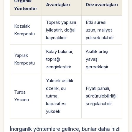
Organik
Avantajları
Dezavantajları
Yöntemler
Toprak yapısını
Etki süresi
Kozalak
iyileştirir, doğal
uzun, maliyet
Kompostu
kaynaklıdır
yüksek olabilir
Kolay bulunur,
Asitlik artışı
Yaprak
toprağı
yavaş
Kompostu
zenginleştirir
gerçekleşir
Yüksek asidik
özellik, su
Fiyatı pahalı,
Turba
tutma
sürdürülebilirliği
Yosunu
kapasitesi
sorgulanabilir
yüksek
İnorganik yöntemlere gelince, bunlar daha hızlı