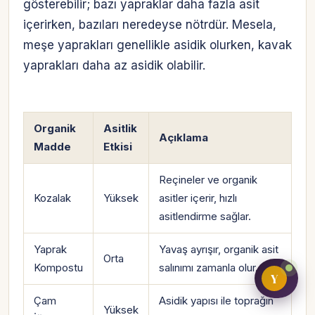
gösterebilir; bazı yapraklar daha fazla asit
içerirken, bazıları neredeyse nötrdür. Mesela,
meşe yaprakları genellikle asidik olurken, kavak
Bireysel müşteri hesabı
yaprakları daha az asidik olabilir.
Üretici / çiftçi paneli
B2B alıcı paneli
Organik
Asitlik
Açıklama
Madde
Etkisi
Reçineler ve organik
Kozalak
Yüksek
asitler içerir, hızlı
asitlendirme sağlar.
Yaprak
Yavaş ayrışır, organik asit
Orta
Kompostu
salınımı zamanla olur.
Y
Çam
Asidik yapısı ile toprağın
Yüksek