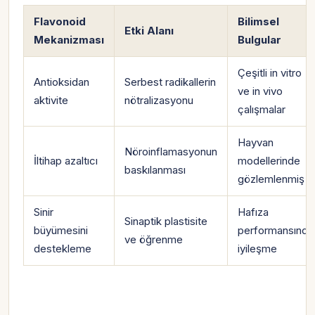
Flavonoid
Bilimsel
Etki Alanı
Mekanizması
Bulgular
Çeşitli in vitro
Antioksidan
Serbest radikallerin
ve in vivo
aktivite
nötralizasyonu
çalışmalar
Hayvan
Nöroinflamasyonun
İltihap azaltıcı
modellerinde
baskılanması
gözlemlenmiş
Sinir
Hafıza
Sinaptik plastisite
büyümesini
performansında
ve öğrenme
destekleme
iyileşme