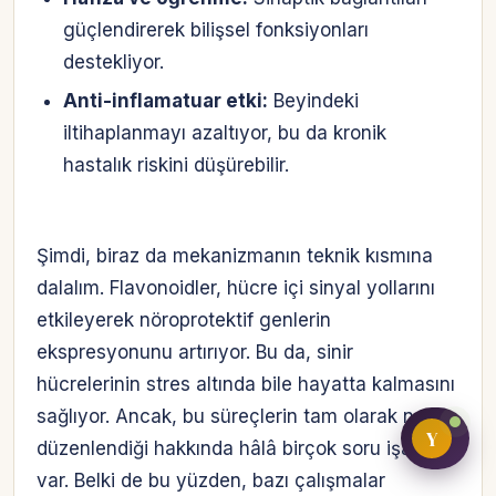
güçlendirerek bilişsel fonksiyonları
destekliyor.
Bireysel müşteri hesabı
Anti-inflamatuar etki:
Beyindeki
iltihaplanmayı azaltıyor, bu da kronik
Üretici / çiftçi paneli
hastalık riskini düşürebilir.
B2B alıcı paneli
Şimdi, biraz da mekanizmanın teknik kısmına
dalalım. Flavonoidler, hücre içi sinyal yollarını
etkileyerek nöroprotektif genlerin
ekspresyonunu artırıyor. Bu da, sinir
hücrelerinin stres altında bile hayatta kalmasını
sağlıyor. Ancak, bu süreçlerin tam olarak nasıl
Y
düzenlendiği hakkında hâlâ birçok soru işareti
var. Belki de bu yüzden, bazı çalışmalar