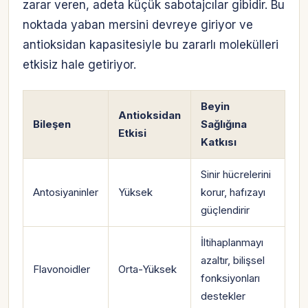
zarar veren, adeta küçük sabotajcılar gibidir. Bu
noktada yaban mersini devreye giriyor ve
antioksidan kapasitesiyle bu zararlı molekülleri
etkisiz hale getiriyor.
Beyin
Antioksidan
Bileşen
Sağlığına
Etkisi
Katkısı
Sinir hücrelerini
Antosiyaninler
Yüksek
korur, hafızayı
güçlendirir
İltihaplanmayı
azaltır, bilişsel
Flavonoidler
Orta-Yüksek
fonksiyonları
destekler