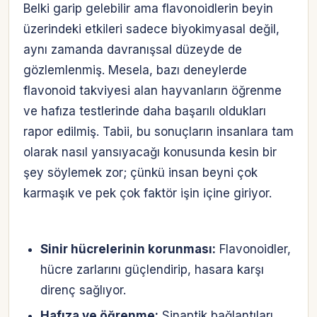
Belki garip gelebilir ama flavonoidlerin beyin
üzerindeki etkileri sadece biyokimyasal değil,
aynı zamanda davranışsal düzeyde de
gözlemlenmiş. Mesela, bazı deneylerde
flavonoid takviyesi alan hayvanların öğrenme
ve hafıza testlerinde daha başarılı oldukları
rapor edilmiş. Tabii, bu sonuçların insanlara tam
olarak nasıl yansıyacağı konusunda kesin bir
şey söylemek zor; çünkü insan beyni çok
karmaşık ve pek çok faktör işin içine giriyor.
Sinir hücrelerinin korunması:
Flavonoidler,
hücre zarlarını güçlendirip, hasara karşı
direnç sağlıyor.
Hesabına giriş yap
Hafıza ve öğrenme:
Sinaptik bağlantıları
Rolüne uygun panelden devam et.