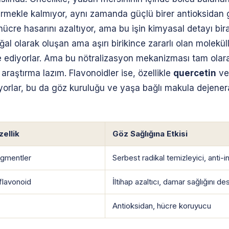
mekle kalmıyor, aynı zamanda güçlü birer antioksidan gö
ücre hasarını azaltıyor, ama bu işin kimyasal detayı bira
 olarak oluşan ama aşırı birikince zararlı olan molekül
ize ediyorlar. Ama bu nötralizasyon mekanizması tam olarak
araştırma lazım. Flavonoidler ise, özellikle
quercetin
v
liyorlar, bu da göz kuruluğu ve yaşa bağlı makula dejen
ellik
Göz Sağlığına Etkisi
pigmentler
Serbest radikal temizleyici, anti-i
 flavonoid
İltihap azaltıcı, damar sağlığını de
Antioksidan, hücre koruyucu