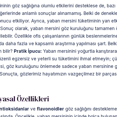
nin göz sağlığına olumlu etkilerini desteklese de, bazı ve
ğerlerinde anlamlı sonuçlar alınamamış. Belki de denekl
ucu etkiliyor. Ayrıca, yaban mersini tüketiminin yan etki
r. Sonuç olarak, yaban mersini göz kuruluğunu tamamen ö
ilebilir. Özellikle ofis çalışanlarının günlük beslenmeleri
nuda daha fazla ve kapsamlı araştırma yapılması şart. Belk
 bilir?
Pratik İpucu:
Yaban mersinini yoğurtla karıştırar
düzenli egzersiz ve yeterli su tüketimini ihmal etmeyin;
mlisi, göz kuruluğunu önlemede sadece yaban mersinine
r. Sonuçta, gözlerimiz hayatımızın vazgeçilmez bir parça
asal Özellikleri
ntioksidanlar
ve
flavonoidler
göz sağlığını destekleme
ık aslında. Öncelikle, yaban mersininin içinde bolca buluna