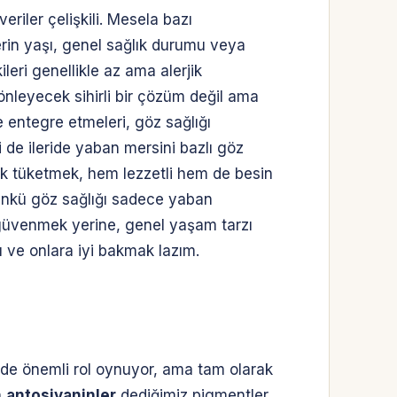
riler çelişkili. Mesela bazı
erin yaşı, genel sağlık durumu veya
leri genellikle az ama alerjik
nleyecek sihirli bir çözüm değil ama
ne entegre etmeleri, göz sağlığı
i de ileride yaban mersini bazlı göz
ak tüketmek, hem lezzetli hem de besin
 çünkü göz sağlığı sadece yaban
 güvenmek yerine, genel yaşam tarzı
sı ve onlara iyi bakmak lazım.
de önemli rol oynuyor, ama tam olarak
n
antosiyaninler
dediğimiz pigmentler