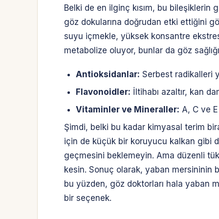
Belki de en ilginç kısım, bu bileşiklerin
göz dokularına doğrudan etki ettiğini gö
suyu içmekle, yüksek konsantre ekstresi
metabolize oluyor, bunlar da göz sağlığı 
Antioksidanlar:
Serbest radikalleri y
Flavonoidler:
İltihabı azaltır, kan da
Vitaminler ve Mineraller:
A, C ve E 
Şimdi, belki bu kadar kimyasal terim bi
için de küçük bir koruyucu kalkan gibi 
geçmesini beklemeyin. Ama düzenli tüket
kesin. Sonuç olarak, yaban mersininin bi
bu yüzden, göz doktorları hala yaban me
bir seçenek.