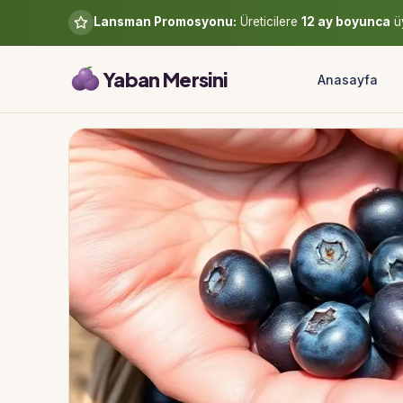
Lansman Promosyonu:
Üreticilere
12 ay boyunca
üy
Yaban Mersini
Anasayfa