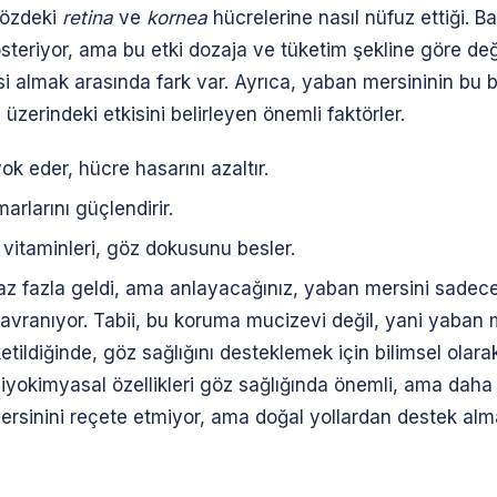
 gözdeki
retina
ve
kornea
hücrelerine nasıl nüfuz ettiği. B
steriyor, ama bu etki dozaja ve tüketim şekline göre değ
 almak arasında fark var. Ayrıca, yaban mersininin bu bil
üzerindeki etkisini belirleyen önemli faktörler.
ok eder, hücre hasarını azaltır.
marlarını güçlendirir.
vitaminleri, göz dokusunu besler.
raz fazla geldi, ama anlayacağınız, yaban mersini sadece
davranıyor. Tabii, bu koruma mucizevi değil, yani yaban
ildiğinde, göz sağlığını desteklemek için bilimsel olar
yokimyasal özellikleri göz sağlığında önemli, ama daha f
rsinini reçete etmiyor, ama doğal yollardan destek almak