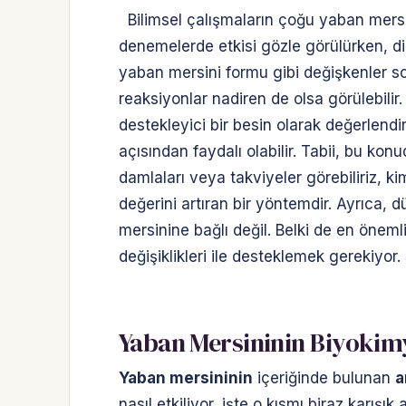
Bilimsel çalışmaların çoğu yaban mersini
denemelerde etkisi gözle görülürken, di
yaban mersini formu gibi değişkenler son
reaksiyonlar nadiren de olsa görülebili
destekleyici bir besin olarak değerlendir
açısından faydalı olabilir. Tabii, bu ko
damlaları veya takviyeler görebiliriz, kim
değerini artıran bir yöntemdir. Ayrıca, 
mersinine bağlı değil. Belki de en öne
değişiklikleri ile desteklemek gerekiyo
Yaban Mersininin Biyokimy
Yaban mersininin
içeriğinde bulunan
a
nasıl etkiliyor, işte o kısmı biraz karış