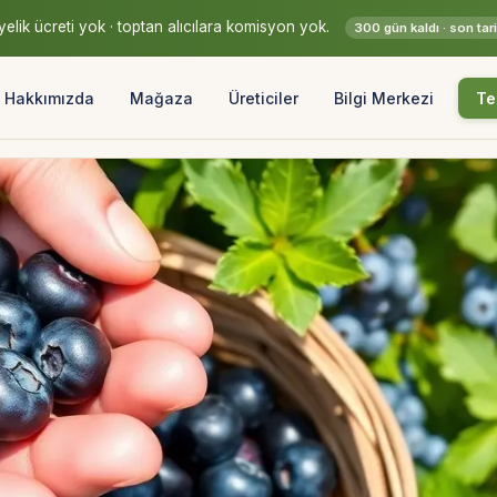
elik ücreti yok · toptan alıcılara komisyon yok.
300 gün kaldı · son ta
Hakkımızda
Mağaza
Üreticiler
Bilgi Merkezi
Te