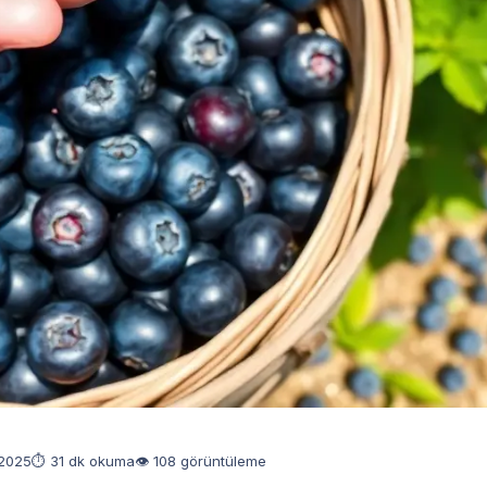
 2025
⏱ 31 dk okuma
👁 108 görüntüleme