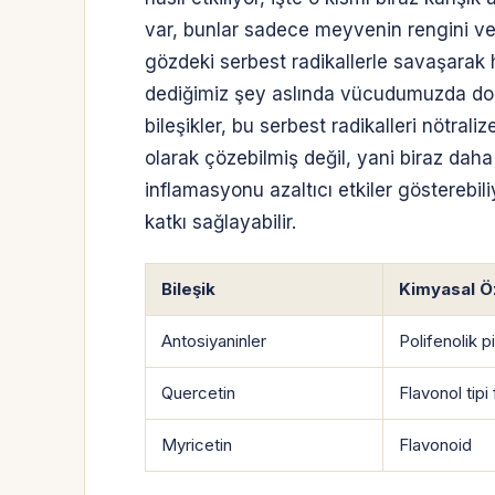
var, bunlar sadece meyvenin rengini ver
gözdeki serbest radikallerle savaşarak h
dediğimiz şey aslında vücudumuzda doğal
bileşikler, bu serbest radikalleri nötral
olarak çözebilmiş değil, yani biraz daha 
inflamasyonu azaltıcı etkiler gösterebi
katkı sağlayabilir.
Bileşik
Kimyasal Öz
Antosiyaninler
Polifenolik 
Quercetin
Flavonol tipi
Myricetin
Flavonoid