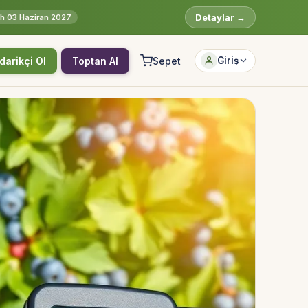
Detaylar →
rih 03 Haziran 2027
darikçi Ol
Toptan Al
Sepet
Giriş
Hesabına giriş yap
Rolüne uygun panelden devam et.
Bireysel müşteri hesabı
Üretici / çiftçi paneli
B2B alıcı paneli