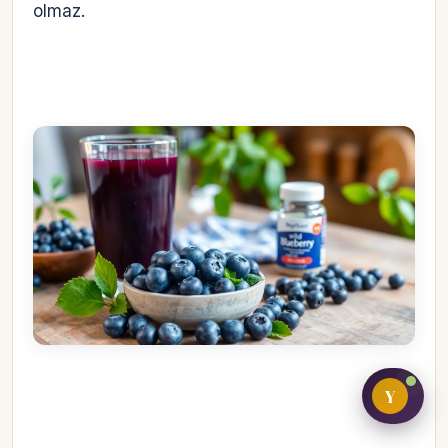
olmaz.
Bireysel müşteri hesabı
Üretici / çiftçi paneli
B2B alıcı paneli
Y