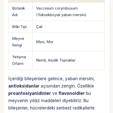
Botanik
Vaccinium corymbosum
Adı
(Yüksekboyalı yaban mersini)
Bitki Tipi
Çalı
Meyve
Mavi, Mor
Rengi
Yetişme
Nemli, Asidik Topraklar
Ortamı
İçerdiği bileşenlere gelince, yaban mersini,
antioksidanlar
açısından zengin. Özellikle
proantosiyanidinler
ve
flavonoidler
bu
meyvenin yıldız maddeleri diyebiliriz. Bu
bileşenler, hücrelerdeki serbest radikallerle