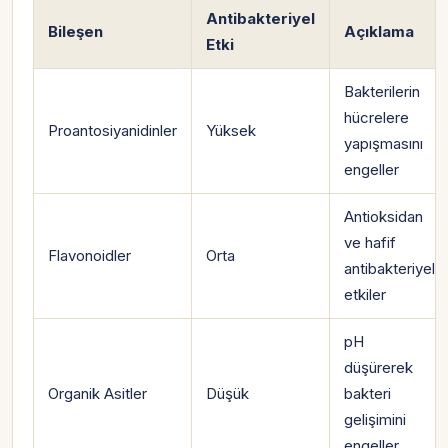
Antibakteriyel
Bileşen
Açıklama
Etki
Bakterilerin
hücrelere
Proantosiyanidinler
Yüksek
yapışmasını
engeller
Antioksidan
ve hafif
Flavonoidler
Orta
antibakteriyel
etkiler
pH
düşürerek
Organik Asitler
Düşük
bakteri
gelişimini
engeller