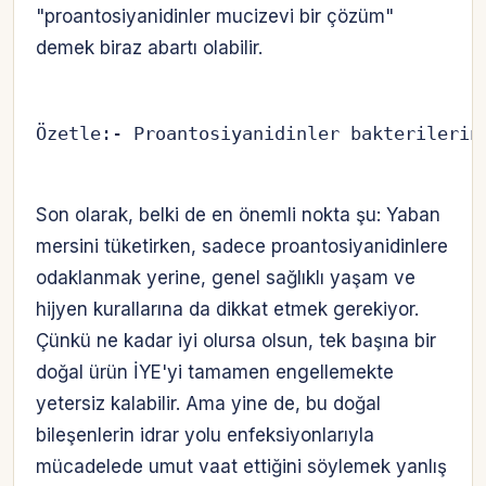
"proantosiyanidinler mucizevi bir çözüm"
demek biraz abartı olabilir.
Özetle:- Proantosiyanidinler bakterilerin
Son olarak, belki de en önemli nokta şu: Yaban
mersini tüketirken, sadece proantosiyanidinlere
odaklanmak yerine, genel sağlıklı yaşam ve
hijyen kurallarına da dikkat etmek gerekiyor.
Çünkü ne kadar iyi olursa olsun, tek başına bir
doğal ürün İYE'yi tamamen engellemekte
yetersiz kalabilir. Ama yine de, bu doğal
bileşenlerin idrar yolu enfeksiyonlarıyla
Hesabına giriş yap
mücadelede umut vaat ettiğini söylemek yanlış
Rolüne uygun panelden devam et.