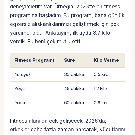
deneyimlerim var. Örneğin, 2023’te bir fitness
programına başladım. Bu program, bana günlük
egzersiz alışkanlıklarımızı geliştirmek için çok
yardımcı oldu. Anlatayım, ilk ayda 3.7 kilo
verdik. Bu beni çok mutlu etti.
Fitness Programı
Süre
Kilo Verme
Yürüyüş
30 dakika
0.5 kilo
Koşu
45 dakika
1.2 kilo
Yoga
60 dakika
0.8 kilo
Fitness alanı da çok gelişecek. 2026’da,
Hesabına giriş yap
erkekler daha fazla zaman harcarak, vücutlarını
Rolüne uygun panelden devam et.