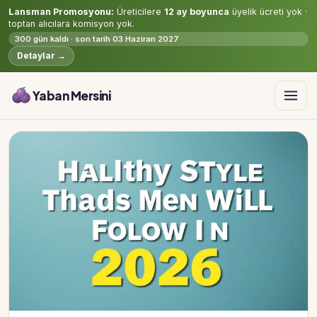
Lansman Promosyonu:
Üreticilere
12 ay boyunca
üyelik ücreti yok ·
toptan alıcılara komisyon yok.
300 gün kaldı · son tarih 03 Haziran 2027
Detaylar →
Yaban Mersini