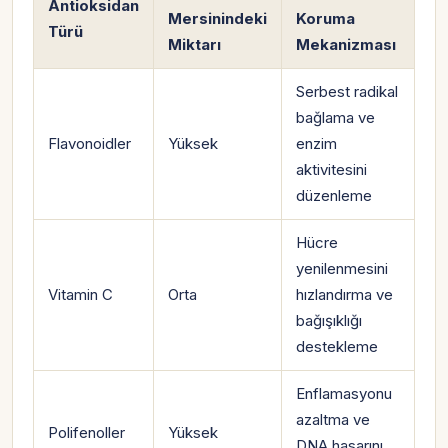
Antioksidan
Mersinindeki
Koruma
Türü
Miktarı
Mekanizması
Serbest radikal
bağlama ve
Flavonoidler
Yüksek
enzim
aktivitesini
düzenleme
Hücre
yenilenmesini
Vitamin C
Orta
hızlandırma ve
bağışıklığı
destekleme
Enflamasyonu
azaltma ve
Polifenoller
Yüksek
DNA hasarını