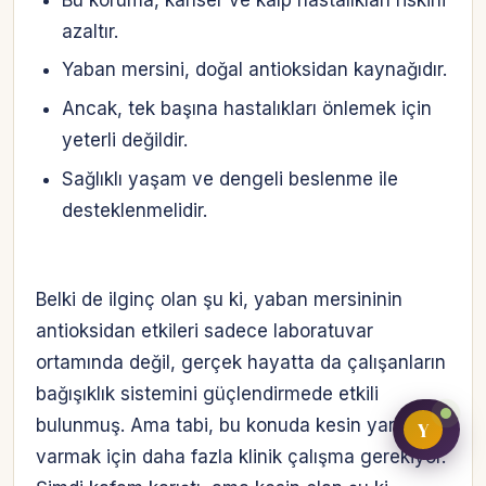
azaltır.
Yaban mersini, doğal antioksidan kaynağıdır.
Bireysel müşteri hesabı
Ancak, tek başına hastalıkları önlemek için
yeterli değildir.
Üretici / çiftçi paneli
Sağlıklı yaşam ve dengeli beslenme ile
B2B alıcı paneli
desteklenmelidir.
Belki de ilginç olan şu ki, yaban mersininin
antioksidan etkileri sadece laboratuvar
ortamında değil, gerçek hayatta da çalışanların
bağışıklık sistemini güçlendirmede etkili
bulunmuş. Ama tabi, bu konuda kesin yargıya
Y
varmak için daha fazla klinik çalışma gerekiyor.