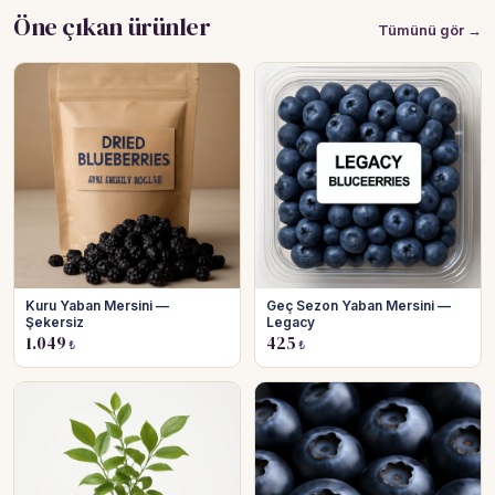
Öne çıkan ürünler
Tümünü gör →
Kuru Yaban Mersini —
Geç Sezon Yaban Mersini —
Şekersiz
Legacy
1.049
425
₺
₺