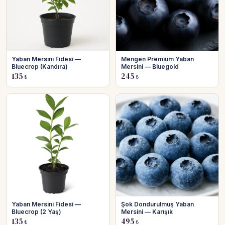
Yaban Mersini Fidesi —
Mengen Premium Yaban
Bluecrop (Kandıra)
Mersini — Bluegold
135
245
₺
₺
Yaban Mersini Fidesi —
Şok Dondurulmuş Yaban
Bluecrop (2 Yaş)
Mersini — Karışık
135
495
₺
₺