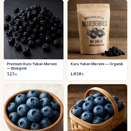
Premium Kuru Yaban Mersini
Kuru Yaban Mersini — Organik
— Bluegold
525
1.050
₺
₺