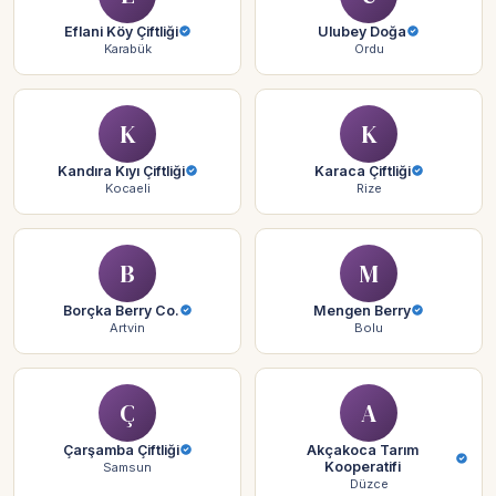
Eflani Köy Çiftliği
Ulubey Doğa
Karabük
Ordu
K
K
Kandıra Kıyı Çiftliği
Karaca Çiftliği
Kocaeli
Rize
B
M
Borçka Berry Co.
Mengen Berry
Artvin
Bolu
Ç
A
Çarşamba Çiftliği
Akçakoca Tarım
Kooperatifi
Samsun
Düzce