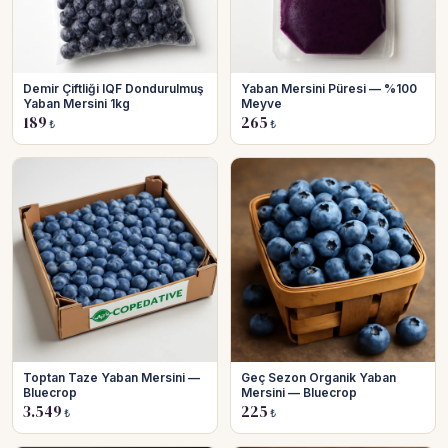
Demir Çiftliği IQF Dondurulmuş
Yaban Mersini Püresi — %100
Yaban Mersini 1kg
Meyve
189
265
₺
₺
Toptan Taze Yaban Mersini —
Geç Sezon Organik Yaban
Bluecrop
Mersini — Bluecrop
3.549
225
₺
₺