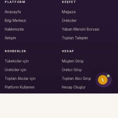
PLATFORM
KEŞFET
Üretici / çiftçi paneli
Anasayfa
Mağaza
Bilgi Merkezi
Üreticiler
B2B alıcı paneli
Hakkımızda
Yaban Mersini Borsası
İletişim
Toptan Talepler
REHBERLER
HESAP
Tüketiciler için
Müşteri Girişi
Üreticiler için
Üretici Girişi
Toptan Alıcılar için
Toptan Alıcı Girişi
Y
Platform Kullanımı
Hesap Oluştur
KAYNAKLAR
Yaban Mersini Sağlık Fayfaları
Yaban Mersini Fidan