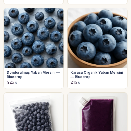
Dondurulmuş Yaban Mersini —
Karasu Organik Yaban Mersini
Bluecrop
— Bluecrop
525
215
₺
₺