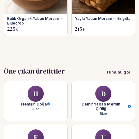
Butik Organik Yaban Mersini —
Yayla Yaban Mersini — Brigitta
Bluecrop
225
215
₺
₺
Öne çıkan üreticiler
Tümünü gör →
H
D
Hemşin Doğa
Demir Yaban Mersini
Çiftliği
Rize
Rize
E
U