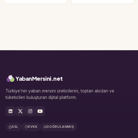
YabanMersini.net
Türkiye'nin yaban mersini üreticilerini, toptan alıcıları ve
tüketicileri buluşturan dijital platform.
Hesabına giriş yap
Rolüne uygun panelden devam et.
SSL
KVKK
DOĞRULANMIŞ
Bireysel müşteri hesabı