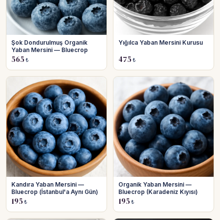
Şok Dondurulmuş Organik
Yığılca Yaban Mersini Kurusu
Yaban Mersini — Bluecrop
565
475
₺
₺
Kandıra Yaban Mersini —
Organik Yaban Mersini —
Bluecrop (İstanbul'a Aynı Gün)
Bluecrop (Karadeniz Kıyısı)
195
195
₺
₺