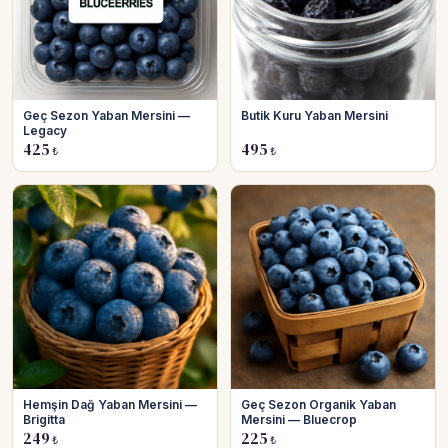
Geç Sezon Yaban Mersini —
Butik Kuru Yaban Mersini
Legacy
425
495
₺
₺
Hemşin Dağ Yaban Mersini —
Geç Sezon Organik Yaban
Brigitta
Mersini — Bluecrop
249
225
₺
₺