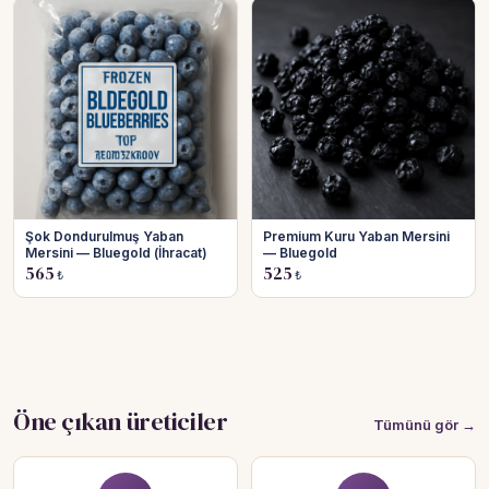
Hesabına giriş yap
Rolüne uygun panelden devam et.
Şok Dondurulmuş Yaban
Premium Kuru Yaban Mersini
Mersini — Bluegold (İhracat)
— Bluegold
Bireysel müşteri hesabı
565
525
₺
₺
Üretici / çiftçi paneli
B2B alıcı paneli
Öne çıkan üreticiler
Tümünü gör →