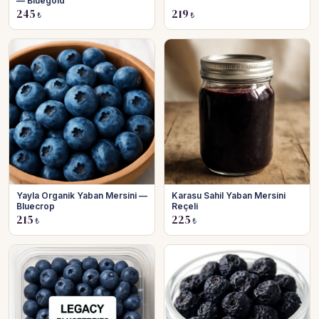
— Bluegold
245
219
₺
₺
Yayla Organik Yaban Mersini —
Karasu Sahil Yaban Mersini
Bluecrop
Reçeli
215
225
₺
₺