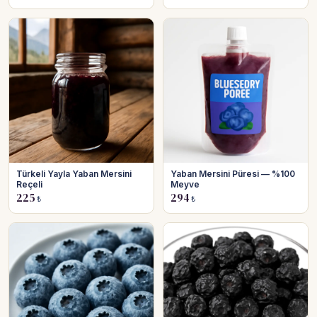
Türkeli Yayla Yaban Mersini
Yaban Mersini Püresi — %100
Reçeli
Meyve
225
294
₺
₺