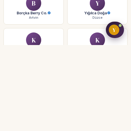
B
Y
Borçka Berry Co.
Yığılca Doğa
Artvin
Düzce
Y
K
K
Karadağ Berry
Karaca Çiftliği
Trabzon
Rize
H
H
Hendek Çiftliği
Hemşin Doğa
Sakarya
Rize
O
U
Of Çay Çiftliği
Ulubey Doğa
Trabzon
Ordu