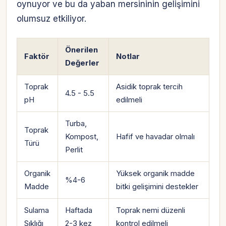
oynuyor ve bu da yaban mersininin gelişimini
olumsuz etkiliyor.
Önerilen
Faktör
Notlar
Değerler
Toprak
Asidik toprak tercih
4.5 - 5.5
pH
edilmeli
Turba,
Toprak
Kompost,
Hafif ve havadar olmalı
Türü
Perlit
Organik
Yüksek organik madde
%4-6
Madde
bitki gelişimini destekler
Sulama
Haftada
Toprak nemi düzenli
Sıklığı
2-3 kez
kontrol edilmeli