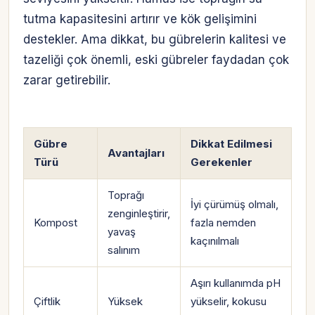
tutma kapasitesini artırır ve kök gelişimini
destekler. Ama dikkat, bu gübrelerin kalitesi ve
tazeliği çok önemli, eski gübreler faydadan çok
zarar getirebilir.
Gübre
Dikkat Edilmesi
Avantajları
Türü
Gerekenler
Toprağı
İyi çürümüş olmalı,
zenginleştirir,
Kompost
fazla nemden
yavaş
kaçınılmalı
salınım
Aşırı kullanımda pH
Çiftlik
Yüksek
yükselir, kokusu