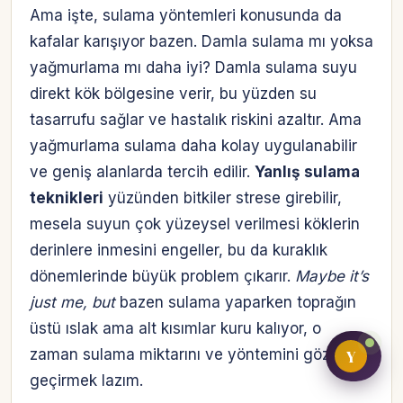
Ama işte, sulama yöntemleri konusunda da
kafalar karışıyor bazen. Damla sulama mı yoksa
yağmurlama mı daha iyi? Damla sulama suyu
Bireysel müşteri hesabı
direkt kök bölgesine verir, bu yüzden su
Üretici / çiftçi paneli
tasarrufu sağlar ve hastalık riskini azaltır. Ama
yağmurlama sulama daha kolay uygulanabilir
B2B alıcı paneli
ve geniş alanlarda tercih edilir.
Yanlış sulama
teknikleri
yüzünden bitkiler strese girebilir,
mesela suyun çok yüzeysel verilmesi köklerin
derinlere inmesini engeller, bu da kuraklık
dönemlerinde büyük problem çıkarır.
Maybe it’s
just me, but
bazen sulama yaparken toprağın
üstü ıslak ama alt kısımlar kuru kalıyor, o
Y
zaman sulama miktarını ve yöntemini gözden
geçirmek lazım.