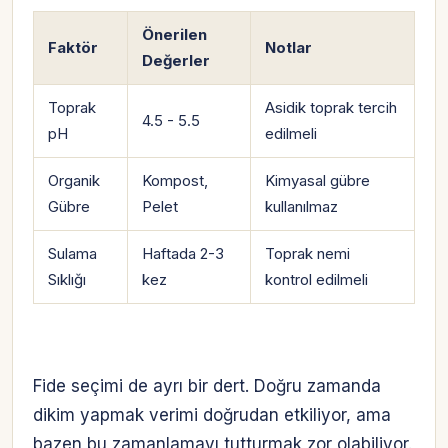
Önerilen
Faktör
Notlar
Değerler
Toprak
Asidik toprak tercih
4.5 - 5.5
pH
edilmeli
Organik
Kompost,
Kimyasal gübre
Gübre
Pelet
kullanılmaz
Sulama
Haftada 2-3
Toprak nemi
Sıklığı
kez
kontrol edilmeli
Fide seçimi de ayrı bir dert. Doğru zamanda
dikim yapmak verimi doğrudan etkiliyor, ama
bazen bu zamanlamayı tutturmak zor olabiliyor.