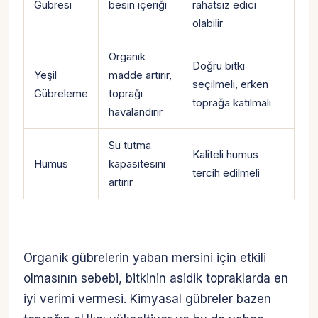
Gübresi
besin içeriği
rahatsız edici
olabilir
Organik
Doğru bitki
Yeşil
madde artırır,
seçilmeli, erken
Gübreleme
toprağı
toprağa katılmalı
havalandırır
Su tutma
Kaliteli humus
Humus
kapasitesini
tercih edilmeli
artırır
Organik gübrelerin yaban mersini için etkili
olmasının sebebi, bitkinin asidik topraklarda en
iyi verimi vermesi. Kimyasal gübreler bazen