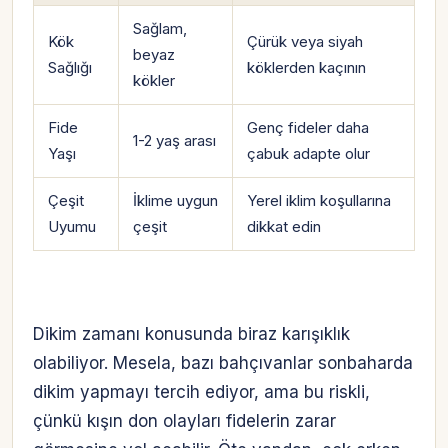
Sağlam,
Kök
Çürük veya siyah
beyaz
Sağlığı
köklerden kaçının
kökler
Fide
Genç fideler daha
1-2 yaş arası
Yaşı
çabuk adapte olur
Çeşit
İklime uygun
Yerel iklim koşullarına
Uyumu
çeşit
dikkat edin
Dikim zamanı konusunda biraz karışıklık
olabiliyor. Mesela, bazı bahçıvanlar sonbaharda
dikim yapmayı tercih ediyor, ama bu riskli,
çünkü kışın don olayları fidelerin zarar