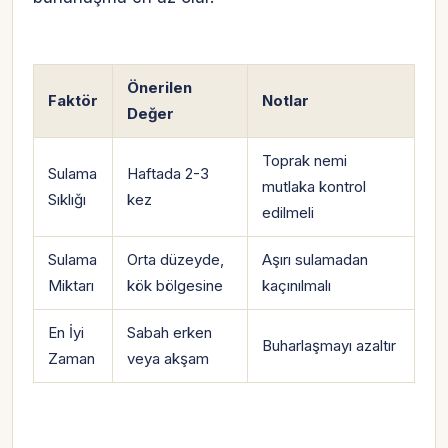
Önerilen
Faktör
Notlar
Değer
Toprak nemi
Sulama
Haftada 2-3
mutlaka kontrol
Sıklığı
kez
edilmeli
Sulama
Orta düzeyde,
Aşırı sulamadan
Miktarı
kök bölgesine
kaçınılmalı
En İyi
Sabah erken
Buharlaşmayı azaltır
Zaman
veya akşam
Hesabına giriş yap
Rolüne uygun panelden devam et.