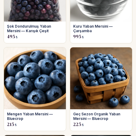
Şok Dondurulmuş Yaban
Kuru Yaban Mersini —
Mersini — Karışık Çeşit
Çarşamba
495
995
₺
₺
Mengen Yaban Mersini —
Geç Sezon Organik Yaban
Bluecrop
Mersini — Bluecrop
215
225
₺
₺