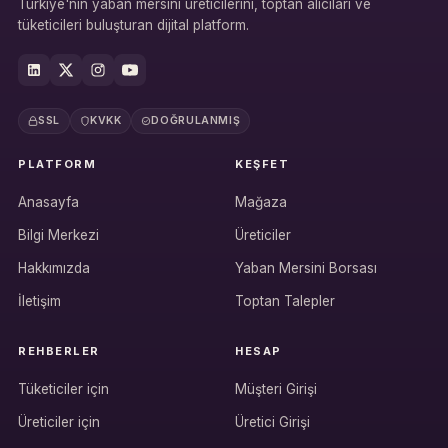
Türkiye'nin yaban mersini üreticilerini, toptan alıcıları ve
tüketicileri buluşturan dijital platform.
SSL
KVKK
DOĞRULANMIŞ
PLATFORM
KEŞFET
Anasayfa
Mağaza
Bilgi Merkezi
Üreticiler
Hakkımızda
Yaban Mersini Borsası
İletişim
Toptan Talepler
REHBERLER
HESAP
Tüketiciler için
Müşteri Girişi
Üreticiler için
Üretici Girişi