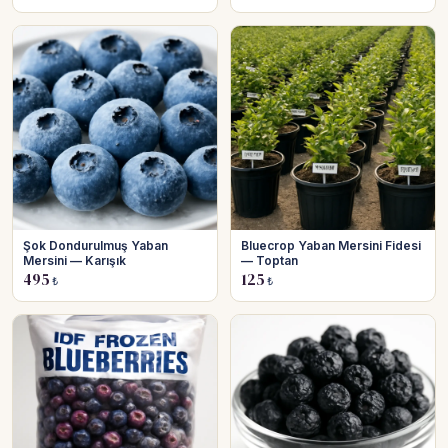
Şok Dondurulmuş Yaban
Bluecrop Yaban Mersini Fidesi
Mersini — Karışık
— Toptan
495
125
₺
₺