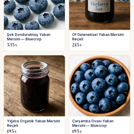
Şok Dondurulmuş Yaban
Of Geleneksel Yaban Mersini
Mersini — Bluecrop
Reçeli
535
215
₺
₺
Yığılca Organik Yaban Mersini
Çarşamba Ovası Yaban
Reçeli
Mersini — Bluecrop
195
195
₺
₺