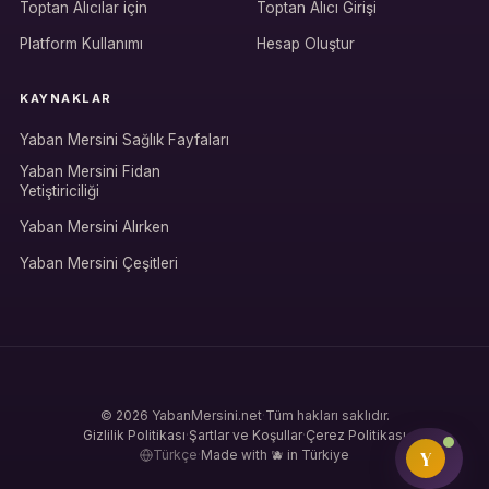
Hesabına giriş yap
Toptan Alıcılar için
Toptan Alıcı Girişi
Rolüne uygun panelden devam et.
Platform Kullanımı
Hesap Oluştur
KAYNAKLAR
Bireysel müşteri hesabı
Yaban Mersini Sağlık Fayfaları
Üretici / çiftçi paneli
Yaban Mersini Fidan
Yetiştiriciliği
B2B alıcı paneli
Yaban Mersini Alırken
Yaban Mersini Çeşitleri
© 2026 YabanMersini.net
·
Tüm hakları saklıdır.
Gizlilik Politikası
·
Şartlar ve Koşullar
·
Çerez Politikası
Y
Türkçe
·
Made with 🫐 in Türkiye