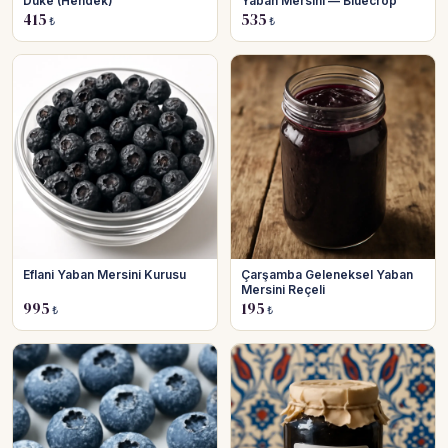
Duke (Hendek)
Yaban Mersini — Bluecrop
415
535
₺
₺
Eflani Yaban Mersini Kurusu
Çarşamba Geleneksel Yaban
Mersini Reçeli
995
195
₺
₺