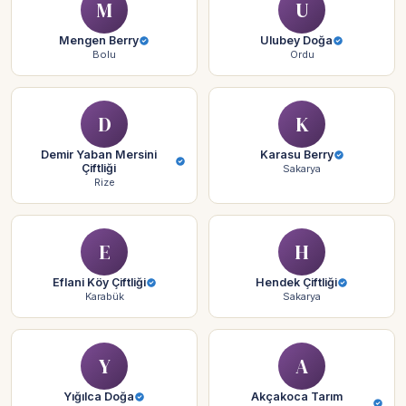
M
U
Mengen Berry
Ulubey Doğa
Bolu
Ordu
D
K
Demir Yaban Mersini
Karasu Berry
Çiftliği
Sakarya
Rize
E
H
Eflani Köy Çiftliği
Hendek Çiftliği
Karabük
Sakarya
Y
A
Yığılca Doğa
Akçakoca Tarım