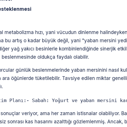
desteklenmesi
zal metabolizma hızı, yani vücudun dinlenme halindeyken
 Ama bu artış o kadar büyük değil, yani "yaban mersini y
ğer yağ yakıcı besinlerle kombinlendiğinde sinerjik etkil
 beslenmesinde oldukça faydalı olabilir.
porcular günlük beslenmelerinde yaban mersinini nasıl kul
ya ara öğünlerde tüketilebilir. Tavsiye edilen miktar gene
ı.
tim Planı:- Sabah: Yoğurt ve yaban mersini ka
u sonuçlar veriyor, ama her zaman istisnalar olabiliyor. 
iz sonrası kas hasarını azalttığı gözlemlenmiş. Ancak, b