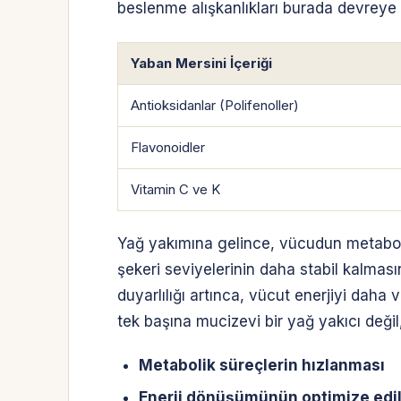
beslenme alışkanlıkları burada devreye gi
Yaban Mersini İçeriği
Antioksidanlar (Polifenoller)
Flavonoidler
Vitamin C ve K
Yağ yakımına gelince, vücudun metabolik y
şekeri seviyelerinin daha stabil kalması
duyarlılığı artınca, vücut enerjiyi daha 
tek başına mucizevi bir yağ yakıcı deği
Metabolik süreçlerin hızlanması
Enerji dönüşümünün optimize edi