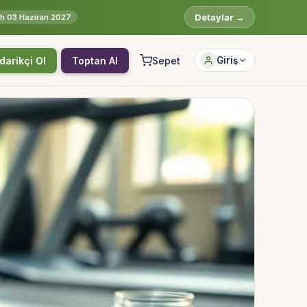
Detaylar →
rih 03 Haziran 2027
darikçi Ol
Toptan Al
Sepet
Giriş
Hesabına giriş yap
Rolüne uygun panelden devam et.
Bireysel müşteri hesabı
Üretici / çiftçi paneli
B2B alıcı paneli