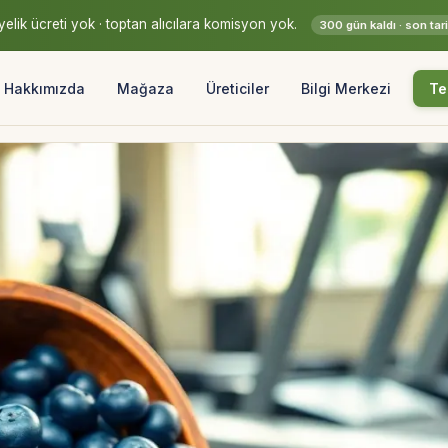
elik ücreti yok · toptan alıcılara komisyon yok.
300 gün kaldı · son ta
Hakkımızda
Mağaza
Üreticiler
Bilgi Merkezi
Te