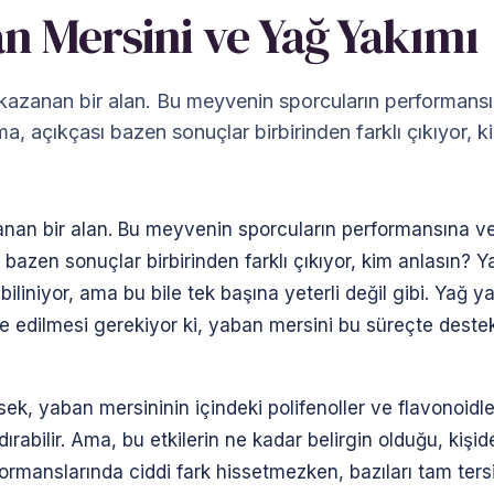
n Mersini ve Yağ Yakımı
kazanan bir alan. Bu meyvenin sporcuların performans
, açıkçası bazen sonuçlar birbirinden farklı çıkıyor, k
anan bir alan. Bu meyvenin sporcuların performansına v
bazen sonuçlar birbirinden farklı çıkıyor, kim anlasın? 
iliniyor, ama bu bile tek başına yeterli değil gibi. Yağ 
edilmesi gerekiyor ki, yaban mersini bu süreçte destekç
ek, yaban mersininin içindeki polifenoller ve flavonoidler
rabilir. Ama, bu etkilerin ne kadar belirgin olduğu, kişid
rmanslarında ciddi fark hissetmezken, bazıları tam tersi