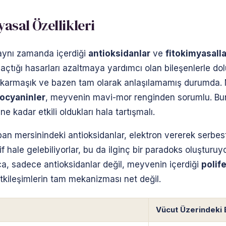
asal Özellikleri
 aynı zamanda içerdiği
antioksidanlar
ve
fitokimyasalla
açtığı hasarları azaltmaya yardımcı olan bileşenlerle dolu
raz karmaşık ve bazen tam olarak anlaşılamamış durumda
ocyaninler
, meyvenin mavi-mor renginden sorumlu. Bunl
 kadar etkili oldukları hala tartışmalı.
an mersinindeki antioksidanlar, elektron vererek serbest 
if hale gelebiliyorlar, bu da ilginç bir paradoks oluşturu
rıca, sadece antioksidanlar değil, meyvenin içerdiği
polif
tkileşimlerin tam mekanizması net değil.
Vücut Üzerindeki E