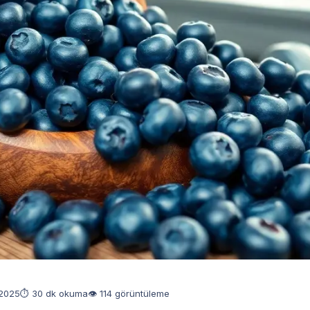
 2025
⏱ 30 dk okuma
👁 114 görüntüleme