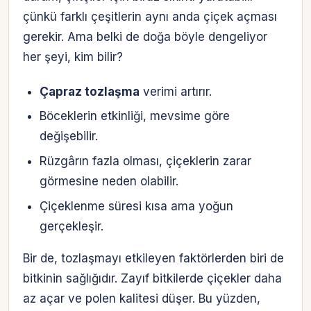
çünkü farklı çeşitlerin aynı anda çiçek açması
gerekir. Ama belki de doğa böyle dengeliyor
her şeyi, kim bilir?
Çapraz tozlaşma
verimi artırır.
Böceklerin etkinliği, mevsime göre
değişebilir.
Rüzgârın fazla olması, çiçeklerin zarar
görmesine neden olabilir.
Çiçeklenme süresi kısa ama yoğun
gerçekleşir.
Bir de, tozlaşmayı etkileyen faktörlerden biri de
bitkinin sağlığıdır. Zayıf bitkilerde çiçekler daha
Hesabına giriş yap
az açar ve polen kalitesi düşer. Bu yüzden,
Rolüne uygun panelden devam et.