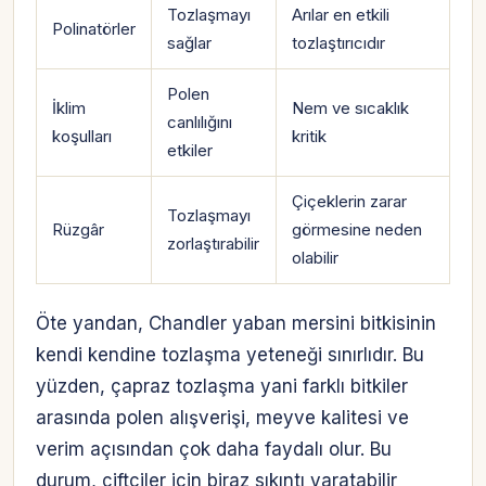
Tozlaşmayı
Arılar en etkili
Polinatörler
sağlar
tozlaştırıcıdır
Polen
İklim
Nem ve sıcaklık
canlılığını
koşulları
kritik
etkiler
Çiçeklerin zarar
Tozlaşmayı
Rüzgâr
görmesine neden
zorlaştırabilir
olabilir
Öte yandan, Chandler yaban mersini bitkisinin
kendi kendine tozlaşma yeteneği sınırlıdır. Bu
yüzden, çapraz tozlaşma yani farklı bitkiler
arasında polen alışverişi, meyve kalitesi ve
verim açısından çok daha faydalı olur. Bu
durum, çiftçiler için biraz sıkıntı yaratabilir