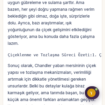
uygun gübreleme ve sulama şarttır. Ama
bazen, her şeyi doğru yapmana rağmen verim
beklediğin gibi olmaz, doğa işte, sürprizlerle
Bireysel müşteri hesabı
dolu. Ayrıca, bazı araştırmalar, ışık
yoğunluğunun da çiçek gelişimini etkilediğini
Üretici / çiftçi paneli
gösteriyor, ama bu konuda daha fazla çalışma
B2B alıcı paneli
lazım.
Çiçeklenme ve Tozlaşma Süreci Özeti:1. Çi
Sonuç olarak, Chandler yaban mersininin çiçek
yapısı ve tozlaşma mekanizmaları, verimliliği
artırmak için dikkatle yönetilmesi gereken
unsurlardır. Belki bu detaylar kulağa biraz
Y
karmaşık geliyor, ama tarımda başarı, bu tür
küçük ama önemli farkları anlamaktan geçiyor.